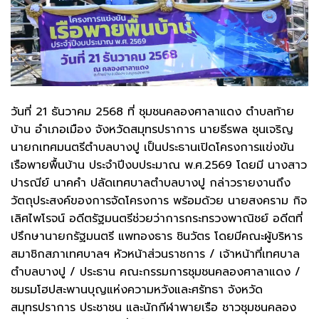
วันที่ 21 ธันวาคม 2568 ที่ ชุมชนคลองศาลาแดง ตำบลท้าย
บ้าน อำเภอเมือง จังหวัดสมุทรปราการ นายธีรพล ชุนเจริญ
นายกเทศมนตรีตำบลบางปู เป็นประธานเปิดโครงการแข่งขัน
เรือพายพื้นบ้าน ประจำปีงบประมาณ พ.ศ.2569 โดยมี นางสาว
ปารณีย์ นาคคำ ปลัดเทศบาลตำบลบางปู กล่าวรายงานถึง
วัตถุประสงค์ของการจัดโครงการ พร้อมด้วย นายสงคราม กิจ
เลิศไพโรจน์ อดีตรัฐมนตรีช่วยว่าการกระทรวงพาณิชย์ อดีตที่
ปรึกษานายกรัฐมนตรี แพทองธาร ชินวัตร โดยมีคณะผู้บริหาร
สมาชิกสภาเทศบาลฯ หัวหน้าส่วนราชการ / เจ้าหน้าที่เทศบาล
ตำบลบางปู / ประธาน คณะกรรมการชุมชนคลองศาลาแดง /
ชมรมโฮปสะพานบุญแห่งความหวังและศรัทธา จังหวัด
สมุทรปราการ ประชาชน และนักกีฬาพายเรือ ชาวชุมชนคลอง