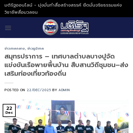
Skip
มติรัฐออนไลน์ - มุ่งมั่นทำสื่อสร้างสรรค์ ยึดมั่นจริยธรรมแห่ง
to
วิชาชีพสื่อมวลชน
content
ข่าวภาคกลาง
,
ข่าวภูมิภาค
สมุทรปราการ – เทศบาลตำบลบางปูจัด
แข่งขันเรือพายพื้นบ้าน สืบสานวิถีชุมชน–ส่ง
เสริมท่องเที่ยวท้องถิ่น
POSTED ON
22/DEC/2025
BY
ADMIN
22
Dec