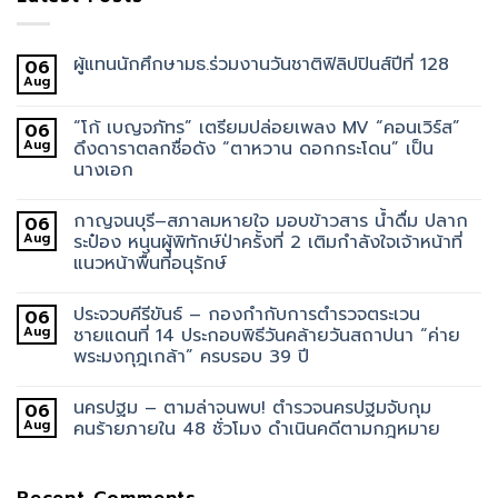
ผู้แทนนักศึกษามธ.ร่วมงานวันชาติฟิลิปปินส์ปีที่ 128
06
Aug
“โก้ เบญจภัทร” เตรียมปล่อยเพลง MV “คอนเวิร์ส”
06
Aug
ดึงดาราตลกชื่อดัง “ตาหวาน ดอกกระโดน” เป็น
นางเอก
กาญจนบุรี–สภาลมหายใจ มอบข้าวสาร น้ำดื่ม ปลาก
06
Aug
ระป๋อง หนุนผู้พิทักษ์ป่าครั้งที่ 2 เติมกำลังใจเจ้าหน้าที่
แนวหน้าพื้นที่อนุรักษ์
ประจวบคีรีขันธ์ – กองกำกับการตำรวจตระเวน
06
Aug
ชายแดนที่ 14 ประกอบพิธีวันคล้ายวันสถาปนา “ค่าย
พระมงกุฎเกล้า” ครบรอบ 39 ปี
นครปฐม – ตามล่าจนพบ! ตำรวจนครปฐมจับกุม
06
Aug
คนร้ายภายใน 48 ชั่วโมง ดำเนินคดีตามกฎหมาย