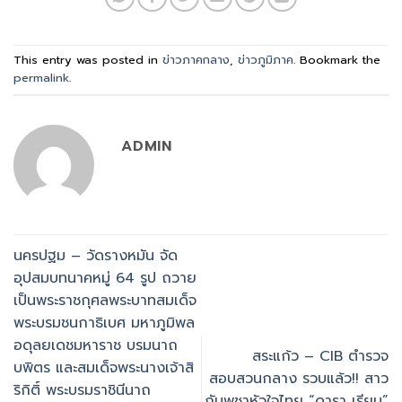
This entry was posted in
ข่าวภาคกลาง
,
ข่าวภูมิภาค
. Bookmark the
permalink
.
ADMIN
นครปฐม – วัดรางหมัน จัด
อุปสมบทนาคหมู่ 64 รูป ถวาย
เป็นพระราชกุศลพระบาทสมเด็จ
พระบรมชนกาธิเบศ มหาภูมิพล
อดุลยเดชมหาราช บรมนาถ
สระแก้ว – CIB ตำรวจ
บพิตร และสมเด็จพระนางเจ้าสิ
สอบสวนกลาง รวบแล้ว!! สาว
ริกิติ์ พระบรมราชินีนาถ
กัมพูชาหัวใจไทย “ดารา เรียน”