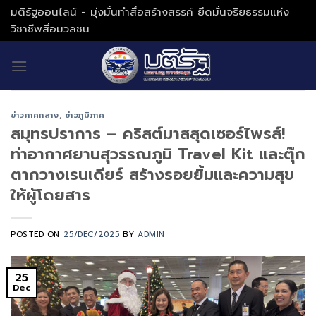
Skip
มติรัฐออนไลน์ - มุ่งมั่นทำสื่อสร้างสรรค์ ยึดมั่นจริยธรรมแห่ง
to
วิชาชีพสื่อมวลชน
content
ข่าวภาคกลาง
,
ข่าวภูมิภาค
สมุทรปราการ – คริสต์มาสสุดเซอร์ไพรส์!
ท่าอากาศยานสุวรรณภูมิ Travel Kit และตุ๊ก
ตากวางเรนเดียร์ สร้างรอยยิ้มและความสุข
ให้ผู้โดยสาร
POSTED ON
25/DEC/2025
BY
ADMIN
25
Dec