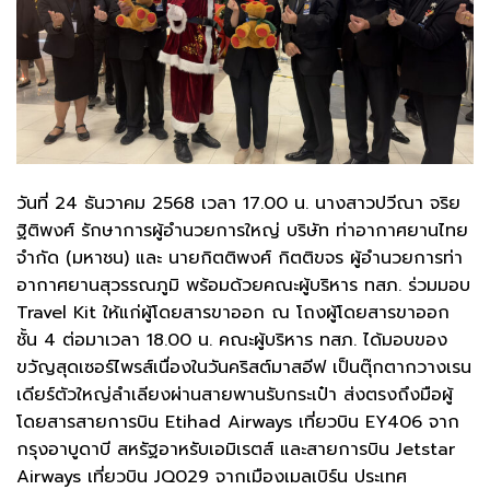
วันที่ 24 ธันวาคม 2568 เวลา 17.00 น. นางสาวปวีณา จริย
ฐิติพงศ์ รักษาการผู้อำนวยการใหญ่ บริษัท ท่าอากาศยานไทย
จำกัด (มหาชน) และ นายกิตติพงศ์ กิตติขจร ผู้อำนวยการท่า
อากาศยานสุวรรณภูมิ พร้อมด้วยคณะผู้บริหาร ทสภ. ร่วมมอบ
Travel Kit ให้แก่ผู้โดยสารขาออก ณ โถงผู้โดยสารขาออก
ชั้น 4 ต่อมาเวลา 18.00 น. คณะผู้บริหาร ทสภ. ได้มอบของ
ขวัญสุดเซอร์ไพรส์เนื่องในวันคริสต์มาสอีฟ เป็นตุ๊กตากวางเรน
เดียร์ตัวใหญ่ลำเลียงผ่านสายพานรับกระเป๋า ส่งตรงถึงมือผู้
โดยสารสายการบิน Etihad Airways เที่ยวบิน EY406 จาก
กรุงอาบูดาบี สหรัฐอาหรับเอมิเรตส์ และสายการบิน Jetstar
Airways เที่ยวบิน JQ029 จากเมืองเมลเบิร์น ประเทศ