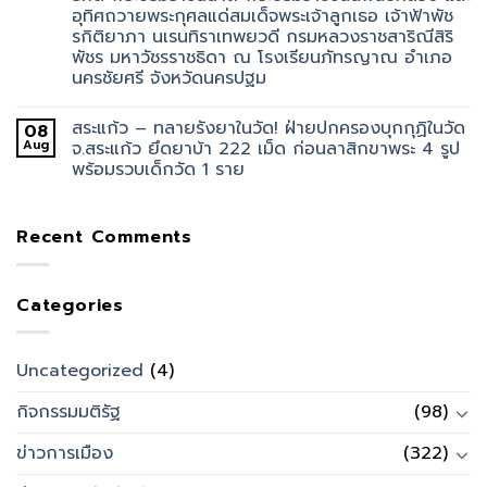
อุทิศถวายพระกุศลแด่สมเด็จพระเจ้าลูกเธอ เจ้าฟ้าพัช
รกิติยาภา นเรนทิราเทพยวดี กรมหลวงราชสาริณีสิริ
พัชร มหาวัชรราชธิดา ณ โรงเรียนภัทรญาณ อำเภอ
นครชัยศรี จังหวัดนครปฐม
สระแก้ว – ทลายรังยาในวัด! ฝ่ายปกครองบุกกุฏิในวัด
08
Aug
จ.สระแก้ว ยึดยาบ้า 222 เม็ด ก่อนลาสิกขาพระ 4 รูป
พร้อมรวบเด็กวัด 1 ราย
Recent Comments
Categories
Uncategorized
(4)
กิจกรรมมติรัฐ
(98)
ข่าวการเมือง
(322)