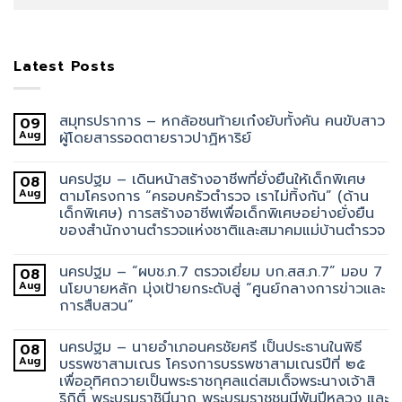
Latest Posts
สมุทรปราการ – หกล้อชนท้ายเก๋งยับทั้งคัน คนขับสาว
09
Aug
ผู้โดยสารรอดตายราวปาฏิหาริย์
นครปฐม – เดินหน้าสร้างอาชีพที่ยั่งยืนให้เด็กพิเศษ
08
Aug
ตามโครงการ “ครอบครัวตำรวจ เราไม่ทิ้งกัน” (ด้าน
เด็กพิเศษ) การสร้างอาชีพเพื่อเด็กพิเศษอย่างยั่งยืน
ของสำนักงานตำรวจแห่งชาติและสมาคมแม่บ้านตำรวจ
นครปฐม – “ผบช.ภ.7 ตรวจเยี่ยม บก.สส.ภ.7” มอบ 7
08
Aug
นโยบายหลัก มุ่งเป้ายกระดับสู่ “ศูนย์กลางการข่าวและ
การสืบสวน”
นครปฐม – นายอำเภอนครชัยศรี เป็นประธานในพิธี
08
Aug
บรรพชาสามเณร โครงการบรรพชาสามเณรปีที่ ๒๕
เพื่ออุทิศถวายเป็นพระราชกุศลแด่สมเด็จพระนางเจ้าสิ
ริกิติ์ พระบรมราชินีนาถ พระบรมราชชนนีพันปีหลวง และ