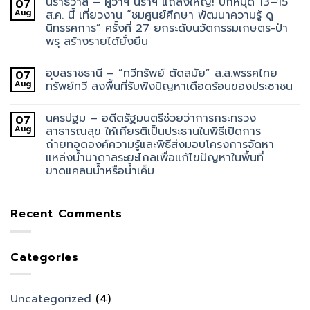
นราธิวาส – ผู้ว่าฯ นราฯ แถลงใหญ่! ปักหมุด 13–15
07
Aug
ส.ค. นี้ เที่ยวงาน “ชมศูนย์ศึกษา พัฒนาความรู้ ดู
นิทรรศการ” ครั้งที่ 27 ยกระดับนวัตกรรมเกษตร-ป่า
พรุ สร้างรายได้ยั่งยืน
อุบลราชธานี – “ทวีทรัพย์ ตัดสมัย” ส.ส.พรรคไทย
07
Aug
ทรัพย์ทวี ลงพื้นที่รับฟังปัญหาเดือดร้อนของประชาชน
นครปฐม – อดีตรัฐมนตรีช่วยว่าการกระทรวง
07
Aug
สาธารณสุข ให้เกียรติเป็นประธานในพิธีเปิดการ
ถ่ายทอดองค์ความรู้และพิธีส่งมอบโครงการจัดหา
แหล่งน้ำบาดาลระยะไกลเพื่อแก้ไขปัญหาในพื้นที่
ขาดแคลนน้ำหรือน้ำเค็ม
Recent Comments
Categories
Uncategorized
(4)