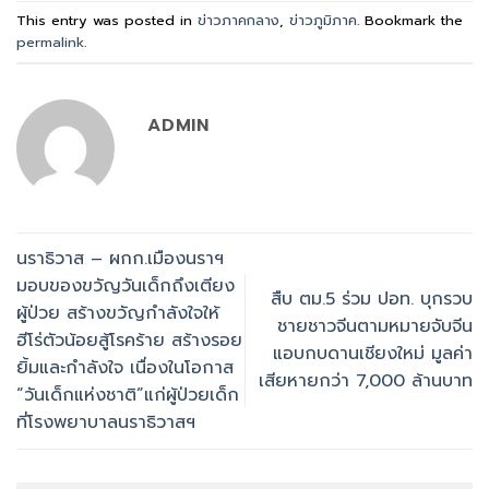
This entry was posted in
ข่าวภาคกลาง
,
ข่าวภูมิภาค
. Bookmark the
permalink
.
ADMIN
นราธิวาส – ผกก.เมืองนราฯ
มอบของขวัญวันเด็กถึงเตียง
สืบ ตม.5 ร่วม ปอท. บุกรวบ
ผู้ป่วย สร้างขวัญกำลังใจให้
ชายชาวจีนตามหมายจับจีน
ฮีโร่ตัวน้อยสู้โรคร้าย สร้างรอย
แอบกบดานเชียงใหม่ มูลค่า
ยิ้มและกำลังใจ เนื่องในโอกาส
เสียหายกว่า 7,000 ล้านบาท
“วันเด็กแห่งชาติ”แก่ผู้ป่วยเด็ก
ที่โรงพยาบาลนราธิวาสฯ