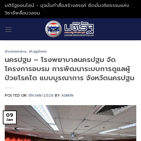
Skip
มติรัฐออนไลน์ - มุ่งมั่นทำสื่อสร้างสรรค์ ยึดมั่นจริยธรรมแห่ง
to
วิชาชีพสื่อมวลชน
content
ข่าวภาคกลาง
,
ข่าวภูมิภาค
นครปฐม – โรงพยาบาลนครปฐม จัด
โครงการอบรม การพัฒนาระบบการดูแลผู้
ป่วยโรคไต แบบบูรณาการ จังหวัดนครปฐม
POSTED ON
09/JAN/2026
BY
ADMIN
09
Jan