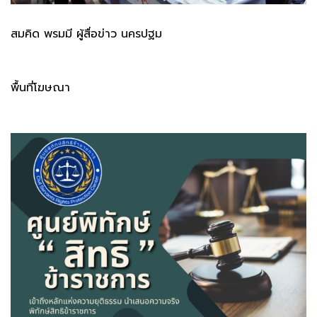
สมคิด พรมมี ผู้สื่อข่าว นครปฐม
พื้นที่โฆษณา