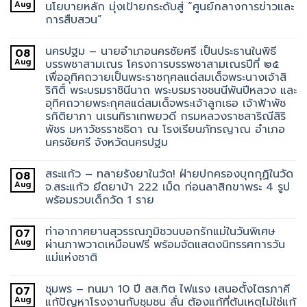
Aug
นโยบายหลัก มุ่งเป้ายกระดับสู่ “ศูนย์กลางการข่าวและ
การสืบสวน”
นครปฐม – นายอำเภอนครชัยศรี เป็นประธานในพิธี
08
Aug
บรรพชาสามเณร โครงการบรรพชาสามเณรปีที่ ๒๕
เพื่ออุทิศถวายเป็นพระราชกุศลแด่สมเด็จพระนางเจ้าสิ
ริกิติ์ พระบรมราชินีนาถ พระบรมราชชนนีพันปีหลวง และ
อุทิศถวายพระกุศลแด่สมเด็จพระเจ้าลูกเธอ เจ้าฟ้าพัช
รกิติยาภา นเรนทิราเทพยวดี กรมหลวงราชสาริณีสิริ
พัชร มหาวัชรราชธิดา ณ โรงเรียนภัทรญาณ อำเภอ
นครชัยศรี จังหวัดนครปฐม
สระแก้ว – ทลายรังยาในวัด! ฝ่ายปกครองบุกกุฏิในวัด
08
Aug
จ.สระแก้ว ยึดยาบ้า 222 เม็ด ก่อนลาสิกขาพระ 4 รูป
พร้อมรวบเด็กวัด 1 ราย
ท่าอากาศยานสุวรรณภูมิชวนบอกรักแม่ในวันพิเศษ
07
Aug
ผ่านภาพวาดเหมือนฟรี พร้อมจัดแสดงนิทรรศการวัน
แม่แห่งชาติ
ชุมพร – ทนมา 10 ปี สส.กิต ไฟแรง เสนอตั้งไตรภาคี
07
Aug
แก้ปัญหาโรงงานกับชุมชน ลั่น ต้องแก้ที่ต้นเหตุไม่ใช่แก้