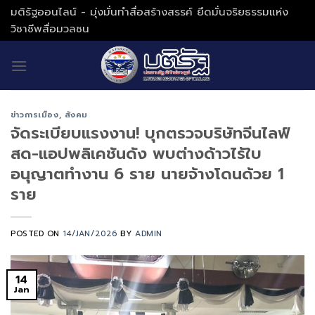
Skip
มติรัฐออนไลน์ - มุ่งมั่นทำสื่อสร้างสรรค์ ยึดมั่นจริยธรรมแห่ง
to
วิชาชีพสื่อมวลชน
content
ข่าวการเมือง
,
สังคม
จัดระเบียบแรงงาน! บุกตรวจบริษัทจีนไลฟ์
สด-แอปพลิเคชันดัง พบต่างด้าวไร้ใบ
อนุญาตทำงาน 6 ราย นายจ้างโดนด้วย 1
ราย
POSTED ON
14/JAN/2026
BY
ADMIN
14
Jan