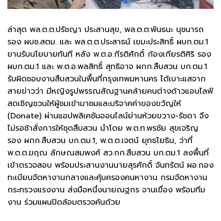
ล่าสุด พล.ต.ต.ปรัชญา ประสานสุข, พล.ต.ต.พันธนะ นุชนารถ
รอง ผบช.สตม. และ พล.ต.ต.ประสาธน์ เขมะประสิทธิ์ ผบก.ตม.1
ขานรับนโยบายทันที หลัง พ.ต.อ.กีรติศักดิ์ ก้องเกียรติศิริ รอง
ผบก.ตม.1 และ พ.ต.อ.พลสิทธิ์ สุทธิอาจ ผกก.สืบสวน บก.ตม.1
รับผิดชอบงานสืบสวนในพื้นที่กรุงเทพมหานคร ได้เบาะแสจาก
สายข่าวว่า มีหญิงรูปพรรณสัณฐานคล้ายคนต่างด้าวแอบไลฟ์
สดเชิญชวนให้ผู้ชมเข้ามาชมและบริจาคค่าของขวัญให้
(Donate) ผ่านแอปพลิเคชันออนไลน์ย่านห้วยขวาง-รัชดา จึง
ไม่รอช้าสั่งการให้ชุดสืบสวน นำโดย พ.ต.ท.พรชัย สุขเจริญ
รอง ผกก.สืบสวน บก.ตม.1, พ.ต.ต.เจตน์ ยุทธโยธิน, ว่าที่
พ.ต.ต.ฆฤณ ลักษณสมพงศ์ สว.กก.สืบสวน บก.ตม.1 ลงพื้นที่
เข้าตรวจสอบ พร้อมประสานงานนายสุรศักดิ์ จันทรัตน์ ผอ.กอง
ทะเบียนจัดหางานกลางและคุ้มครองคนหางาน กรมจัดหางาน
กระทรวงแรงงาน ส่งมือหนึ่งนายณฐกร จานเขื่อง พร้อมทีม
งาน ร่วมแผนปิดล้อมตรวจค้นด้วย