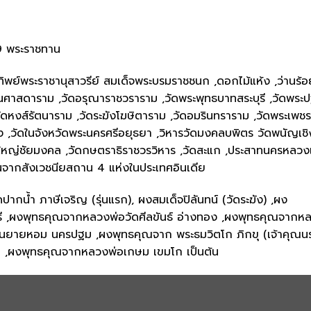
.9 พระราชทาน
พย์พระราชานุสาวรีย์ สมเด็จพระบรมราชชนก ,ดอกไม้แห้ง ,ว่านร้อ
ัตนศาสดาราม ,วัดอรุณาราชวราราม ,วัดพระพุทธบาทสระบุรี ,วัดพระ
วัดหงส์รัตนาราม ,วัดระฆังโฆษิตาราม ,วัดอมรินทราราม ,วัดพระเพชร
ิง ,วัดในจังหวัดพระนครศรีอยุธยา ,วิหารวัดมงคลบพิตร วัดพนัญเชิ
ัดใหญ่ชัยมงคล ,วัดกษตราธิราชวรวิหาร ,วัดสะแก ,ประสาทนครหลวง
จากสังเวชนียสถาน 4 แห่งในประเทศอินเดีย
น้ำ ภาษีเจริญ (รุ่นแรก), ผงสมเด็จปิลันทน์ (วัดระฆัง) ,ผง
รี ,ผงพุทธคุณจากหลวงพ่อวัดศีลขันธ์ อ่างทอง ,ผงพุทธคุณจากห
อนยายหอม นครปฐม ,ผงพุทธคุณจาก พระธมวิตโก ภิกขุ (เจ้าคุณน
ณ ,ผงพุทธคุณจากหลวงพ่อเกษม เขมโก เป็นต้น