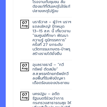
โรงงานกับชุมชน ลั่น
ต้องแก้ที่ต้นเหตุไม่ใช่แก้
ปลายเหตุไม่รู้จบ
นราธิวาส – ผู้ว่าฯ นราฯ
07
Aug
แถลงใหญ่! ปักหมุด
13–15 ส.ค. นี้ เที่ยวงาน
“ชมศูนย์ศึกษา พัฒนา
ความรู้ ดูนิทรรศการ”
ครั้งที่ 27 ยกระดับ
นวัตกรรมเกษตร-ป่าพรุ
สร้างรายได้ยั่งยืน
อุบลราชธานี – “ทวี
07
Aug
ทรัพย์ ตัดสมัย”
ส.ส.พรรคไทยทรัพย์ทวี
ลงพื้นที่รับฟังปัญหา
เดือดร้อนของประชาชน
นครปฐม – อดีต
07
Aug
รัฐมนตรีช่วยว่าการ
กระทรวงสาธารณสุข ให้