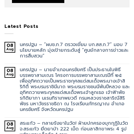
Latest Posts
นครปฐม – “ผบช.ภ.7 ตรวจเยี่ยม บก.สส.ภ.7” มอบ 7
08
Aug
นโยบายหลัก มุ่งเป้ายกระดับสู่ “ศูนย์กลางการข่าวและ
การสืบสวน”
นครปฐม – นายอำเภอนครชัยศรี เป็นประธานในพิธี
08
Aug
บรรพชาสามเณร โครงการบรรพชาสามเณรปีที่ ๒๕
เพื่ออุทิศถวายเป็นพระราชกุศลแด่สมเด็จพระนางเจ้าสิ
ริกิติ์ พระบรมราชินีนาถ พระบรมราชชนนีพันปีหลวง และ
อุทิศถวายพระกุศลแด่สมเด็จพระเจ้าลูกเธอ เจ้าฟ้าพัช
รกิติยาภา นเรนทิราเทพยวดี กรมหลวงราชสาริณีสิริ
พัชร มหาวัชรราชธิดา ณ โรงเรียนภัทรญาณ อำเภอ
นครชัยศรี จังหวัดนครปฐม
สระแก้ว – ทลายรังยาในวัด! ฝ่ายปกครองบุกกุฏิในวัด
08
Aug
จ.สระแก้ว ยึดยาบ้า 222 เม็ด ก่อนลาสิกขาพระ 4 รูป