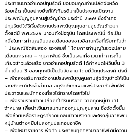
ประชาชนชาวอำเภอปทุมรัตต์ ขอขอบคุณท่านปลัดจังหวัด
ร้อยเอ็ด เป็นอย่างยิ่งที่ให้เกียรติมาเป็นประธานเปิดงาน
ประเพณีบุญคูนลานสู่ขวัญข้าว ประจำปี 2569 ซึ่งอำเภอ
ปทุมรัตต์ได้ริเริ่มจัดงานประเพณีบุญคูนลานสู่ขวัญข้าวมา
ตั้งแต่ปี พ.ศ.2529 มาจนถึงปัจจุบัน โดยประเพณีนี้ ถือเป็น
หนึ่งในการทำบุญสิบสองเดือนของชาวอิสานหรือที่เรียกกันว่า
“ ประเพณีฮีตสิบสอง รองสิบสี่ “ โดยการทำบุญในช่วงปลาย
เดือนมกราคม – กุมภาพันธ์ ซึ่งเป็นระยะที่ชาวนาทำการเก็บ
เกี่ยวข้าวแล้วเสร็จ ชาวอำเภอปทุมรัตต์ ได้กำหนดให้วันขึ้น 3
ค่ำ เดือน 3 ของทุกๆปีเป็นวันจัดงาน โดยมีวัตถุประสงค์ ดังนี้
– เพื่อส่งเสริมการจัดงานประเพณีบุญคูนลานสู่ขวัญข้าวให้เป็น
เอกลักษณ์ประจำอำเภอ อนุรักษ์และเผยแพร่ประชาสัมพันธ์ให้
ประชาชนและนักท่องเที่ยวได้ทราบโดยทั่วไป
– เพื่อรวบรวมข้าวเปลือกที่ได้รับบริจาค จากทุกหมู่บ้านไป
จำหน่าย เพื่อนำเงินมาสมทบกองทุนบุญคูนลาน ซึ่งจัดตั้งขึ้น
เพื่อช่วยเหลือราษฏรที่ขาดแคลนข้าวบริโภคและให้กลุ่มอาชีพใน
หมู่บ้านต่างๆยืมไปลงทุนประกอบอาชีพ
– เพื่อให้ข้าราชการ พ่อค้า ประชาชนทุกๆสาขาอาชีพได้มีความ