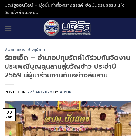
Skip
มติรัฐออนไลน์ - มุ่งมั่นทำสื่อสร้างสรรค์ ยึดมั่นจริยธรรมแห่ง
to
วิชาชีพสื่อมวลชน
content
ข่าวภาคกลาง
,
ข่าวภูมิภาค
ร้อยเอ็ด – อำเภอปทุมรัตค์ได้ร่วมกันจัดงาน
ประเพณีบุญคูนลานสู่ขวัญข้าว ประจำปี
2569 มีผู้มาร่วมงานกันอย่างล้นลาม
POSTED ON
22/JAN/2026
BY
ADMIN
22
Jan