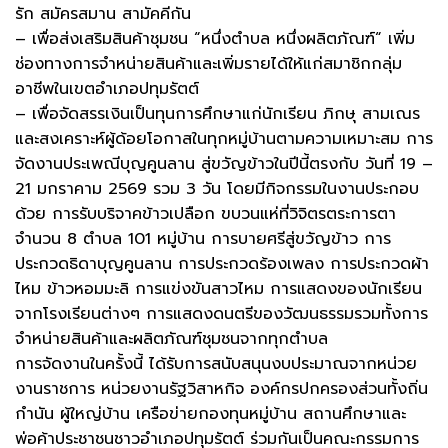
รัก สมัครสมาน สามัคคีกัน
– เพื่อส่งเสริมสินค้าชุมชน “หนึ่งตำบล หนึ่งผลิตภัณฑ์“ เพิ่ม
ช่องทางการจำหน่ายสินค้าและเพิ่มรายได้ให้แก่สมาชิกกลุ่ม
อาชีพในเขตอำเภอปทุมรัตต์
– เพื่อจัดสรรเงินเป็นทุนการศึกษาแก่นักเรียน ภิกษุ สามเณร
และสงเคราะห์ผู้ด้อยโอกาสในทุกหมู่บ้านตามความเหมาะสม การ
จัดงานประเพณีบุญคูนลาน สู่ขวัญข้าวในปีนี้ตรงกับ วันที่ 19 –
21 มกราคาม 2569 รวม 3 วัน โดยมีกิจกรรมในงานประกอบ
ด้วย การรับบริจาคข้าวเปลือก ขบวนแห่ที่วิจิตรตระการตา
จำนวน 8 ตำบล 101 หมู่บ้าน การบายศรีสู่ขวัญข้าว การ
ประกวดธิดาบุญคูนลาน การประกวดร้องเพลง การประกวดผ้า
ไหม ข้าวหอมมะลิ การแข่งขันสาวไหม การแสดงของนักเรียน
จากโรงเรียนต่างๆ การแสดงดนตรีของวัฒนธรรมรวมทั้งการ
จำหน่ายสินค้าและผลิตภัณฑ์ชุมชนจากทุกตำบล
การจัดงานในครั้งนี้ ได้รับการสนับสนุนงบประมาณจากหน่วย
งานราชการ หน่วยงานรัฐวิสาหกิจ องค์กรปกครองส่วนทั้งถิ่น
กำนัน ผู้ใหญ่บ้าน เครือข่ายกองทุนหมู่บ้าน สถานศึกษาและ
พ่อค้าประชาชนชาวอำเภอปทุมรัตต์ ร่วมกันเป็นคณะกรรมการ