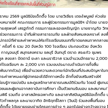
คม 2569 มูลนิธิป่อเต็กตึ๊ง โดย นายวิเชียร เตชะไพบูลย์ ห่วงใย
อบหมายให้ คณะกรรมการ และผู้ช่วยกรรมการมูลนิธิฯ นำโดย นายจา
นายสุรพงศ์ เสรฐภักดี กรรมการและรองเหรัญญิก นายชาญกิจ วิท
้ช่วยกรรมการ นำทีมฝ่ายสาธารณภัย และฝ่ายสังคมสงเคราะห์ ลงพื้
กรณ์กีฬาและค่าพาหนะให้แก่โรงเรียนชนบทที่ขาดแคลนภาคกลางแ
 ครั้งที่ 6 รวม 20 จังหวัด 100 โรงเรียน ประกอบด้วย จังหวัด
 กาญจนบุรี สมุทรสงคราม ชลบุรี จันทบุรี ตราด สระแก้ว ชุมพร
 สตูล สงขลา ปัตตานี ยะลา และนราธิวาส รวมจำนวนจักรยาน 2,000 
ก่โรงเรียนๆ ละ 2,000 บาท รวมงบประมาณดำเนินการทั้งสิ้น
่พันบาทถ้วน) เพื่ออำนวยความสะดวกแก่นักเรียนที่ประสบปัญหาใน
ะค่าพาหนะแก่ผู้ปกครองได้อีกทางหนึ่ง อีกทั้งยังเสริมสร้างให้
รียนรู้การแบ่งปัน และดูแลรักษาสาธารณสมบัติร่วมกัน โดยมี ผู้แท
ยาวชนและผู้แทนจากสถาบันการศึกษา เป็นตัวแทนรับมอบ และสมาคม/
ในพิธี รวมถึง อาสาสมัครเฉพาะกิจ และอาสาศิลปินมูลนิธิป่อเต็กตึ๊ง 
กำพลกุล และนายวาทิต อิทธิฤทธิ์โสภา (วินน์) ร่วมลงพื้นที่มอบ
ป่อเต็กตึ๊ง ได้ขยายขอบข่ายโครงการต่าง ๆ ออกไปอย่างกว้างขวาง ไ