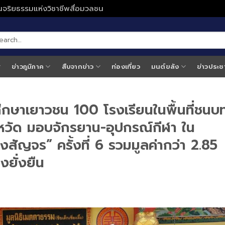
ั่นจริยธรรมแห่งวิชาชีพสื่อมวลชน
ข่าวภูมิภาค
สืบจากข่าว
ท่องเที่ยว
มนต์ขลัง
ข่าวประช
รศึกษาเยาวชน 100 โรงเรียนในพื้นที่ชนบ
หวัด มอบจักรยาน-อุปกรณ์กีฬา ใน
สัญจร” ครั้งที่ 6 รวมมูลค่ากว่า 2.85
งยั่งยืน