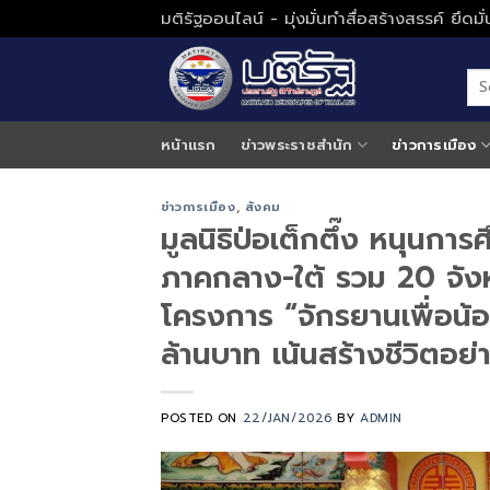
Skip
มติรัฐออนไลน์ - มุ่งมั่นทำสื่อสร้างสรรค์ ยึดม
to
content
หน้าแรก
ข่าวพระราชสำนัก
ข่าวการเมือง
ข่าวการเมือง
,
สังคม
มูลนิธิป่อเต็กตึ๊ง หนุนกา
ภาคกลาง-ใต้ รวม 20 จัง
โครงการ “จักรยานเพื่อน้อง
ล้านบาท เน้นสร้างชีวิตอย่า
POSTED ON
22/JAN/2026
BY
ADMIN