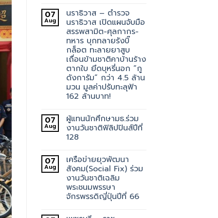
นราธิวาส – ตำรวจ
07
Aug
นราธิวาส เปิดแผนจับมือ
สรรพสามิต-ศุลกากร-
ทหาร บุกทลายรังบิ๊
กล็อต ทะลายยาสูบ
เถื่อนข้ามชาติคาบ้านร้าง
ตากใบ ยึดบุหรี่นอก “กู
ดังการัม” กว่า 4.5 ล้าน
มวน มูลค่าปรับทะลุฟ้า
162 ล้านบาท!
ผู้แทนนักศึกษามธ.ร่วม
07
Aug
งานวันชาติฟิลิปปินส์ปีที่
128
เครือข่ายยุวพัฒนา
07
Aug
สังคม(Social Fix) ร่วม
งานวันชาติเฉลิม
พระชนมพรรษา
จักรพรรดิญี่ปุ่นปีที่ 66