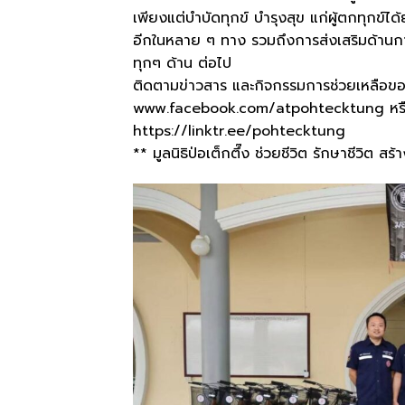
เพียงแต่บำบัดทุกข์ บำรุงสุข แก่ผู้ตกทุกข์ไ
อีกในหลาย ๆ ทาง รวมถึงการส่งเสริมด้านก
ทุกๆ ด้าน ต่อไป
ติดตามข่าวสาร และกิจกรรมการช่วยเหลือของมู
www.facebook.com/atpohtecktung หรือดู
https://linktr.ee/pohtecktung
** มูลนิธิป่อเต็กตึ๊ง ช่วยชีวิต รักษาชีวิต สร้