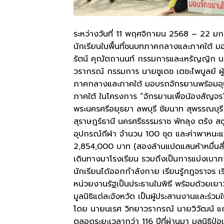
ระหว่างวันที่ 11 พฤศจิกายน 2568 – 22 มกรา
นักเรียนในพื้นที่ชนบทภาคกลางและภาคใต้ ม
รัตน์ คุณัตถานนท์ กรรมการและเหรัญญิก 
วรากรณ์ กรรมการ นายชูเดช เตชะไพบูลย์ ผู
ภาคกลางและภาคใต้ มอบรถจักรยานพร้อมอุป
ภาคใต้ ในโครงการ “จักรยานเพื่อน้องสัญจร”
พระนครศรีอยุธยา ลพบุรี ชัยนาท สุพรรณบุรี
สุราษฎร์ธานี นครศรีธรรมราช พัทลุง ตรัง
อุปกรณ์กีฬา จำนวน 100 ชุด และค่าพาหนะแ
2,854,000 บาท (สองล้านแปดแสนห้าหมื่นสี
เดินทางมาโรงเรียน รวมถึงเป็นการแบ่งเบาภาร
นักเรียนได้ออกกำลังกาย เรียนรู้กฎจราจร เ
หน่วยงานรัฐเป็นประธานในพิธี พร้อมด้วยเ
มูลนิธิแต่ละจังหวัด เป็นผู้ประสานงานและร่วม
โดย นายนเรศ วิทยาวรากรณ์ นายวิวัฒน์ แก้ว
ตลอดระยะเวลากว่า 116 ปีที่ผ่านมา มูลนิธิ