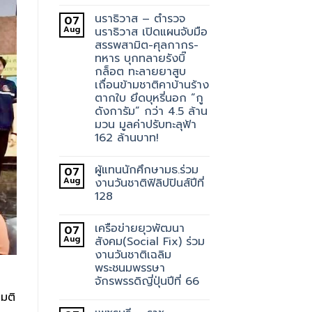
นราธิวาส – ตำรวจ
07
Aug
นราธิวาส เปิดแผนจับมือ
สรรพสามิต-ศุลกากร-
ทหาร บุกทลายรังบิ๊
กล็อต ทะลายยาสูบ
เถื่อนข้ามชาติคาบ้านร้าง
ตากใบ ยึดบุหรี่นอก “กู
ดังการัม” กว่า 4.5 ล้าน
มวน มูลค่าปรับทะลุฟ้า
162 ล้านบาท!
ผู้แทนนักศึกษามธ.ร่วม
07
Aug
งานวันชาติฟิลิปปินส์ปีที่
128
เครือข่ายยุวพัฒนา
07
Aug
สังคม(Social Fix) ร่วม
งานวันชาติเฉลิม
พระชนมพรรษา
จักรพรรดิญี่ปุ่นปีที่ 66
ามติ