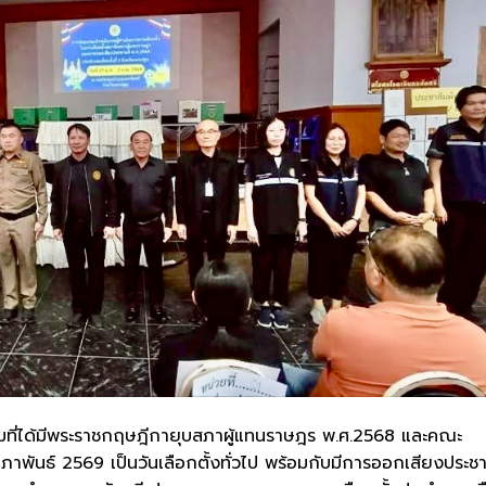
มที่ได้มีพระราชกฤษฎีกายุบสภาผู้แทนราษฎร พ.ศ.2568 และคณะ
มภาพันธ์ 2569 เป็นวันเลือกตั้งทั่วไป พร้อมกับมีการออกเสียงประช