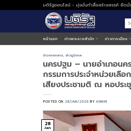
Skip
มติรัฐออนไลน์ - มุ่งมั่นทำสื่อสร้างสรรค์ ยึดม
to
content
หน้าแรก
ข่าวพระราชสำนัก
ข่าวการเมือง
ข่าวภาคกลาง
,
ข่าวภูมิภาค
นครปฐม – นายอำเภอนครช
กรรมการประจำหน่วยเลือ
เสียงประชามติ ณ หอประช
POSTED ON
28/JAN/2026
BY
ADMIN
28
Jan