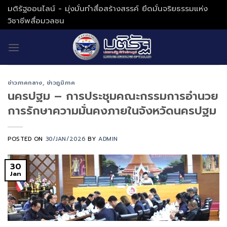
Skip
มติรัฐออนไลน์ - มุ่งมั่นทำสื่อสร้างสรรค์ ยึดมั่นจริยธรรมแห่ง
to
วิชาชีพสื่อมวลชน
content
ข่าวภาคกลาง
,
ข่าวภูมิภาค
นครปฐม – การประชุมคณะกรรมการอำนวย
การรักษาความมั่นคงภายในจังหวัดนครปฐม
POSTED ON
30/JAN/2026
BY
ADMIN
30
Jan