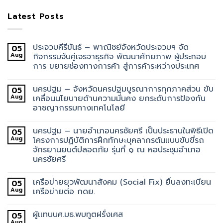
Latest Posts
ประจวบคีรีขันธ์ – พาณิชย์จังหวัดประจวบฯ จัด
05
Aug
กิจกรรมจับคู่เจรจาธุรกิจ พัฒนาศักยภาพ ผู้ประกอบ
การ ขยายช่องทางการค้า สู่การค้าระหว่างประเทศ
นครปฐม – จังหวัดนครปฐมบูรณาการทุกภาคส่วน ขับ
05
Aug
เคลื่อนนโยบายด้านความมั่นคง ยกระดับการป้องกัน
อาชญากรรมทางเทคโนโลยี
นครปฐม – นายอำเภอนครชัยศรี เป็นประธานในพิธีเปิด
05
Aug
โครงการปฏิบัติการฝึกทักษะบุคลากรต้นแบบขับขี่รถ
จักรยานยนต์ปลอดภัย รุ่นที่ ๑ ณ หอประชุมอำเภอ
นครชัยศรี
เครือข่ายยุวพัฒนาสังคม (Social Fix) ยื่นลงทะเบียน
05
Aug
เครือข่ายต่อ กดย.
ผู้เเทนนศ.มธ.พบทูตฝรั่งเศส
05
Aug