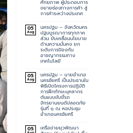
ศักยภาพ ผู้ประกอบการ
ขยายช่องทางการค้า สู่
การค้าระหว่างประเทศ
นครปฐม – จังหวัดนคร
05
Aug
ปฐมบูรณาการทุกภาค
ส่วน ขับเคลื่อนนโยบาย
ด้านความมั่นคง ยก
ระดับการป้องกัน
อาชญากรรมทาง
เทคโนโลยี
นครปฐม – นายอำเภอ
05
Aug
นครชัยศรี เป็นประธานใน
พิธีเปิดโครงการปฏิบัติ
การฝึกทักษะบุคลากร
ต้นแบบขับขี่รถ
จักรยานยนต์ปลอดภัย
รุ่นที่ ๑ ณ หอประชุม
อำเภอนครชัยศรี
เครือข่ายยุวพัฒนา
05
Aug