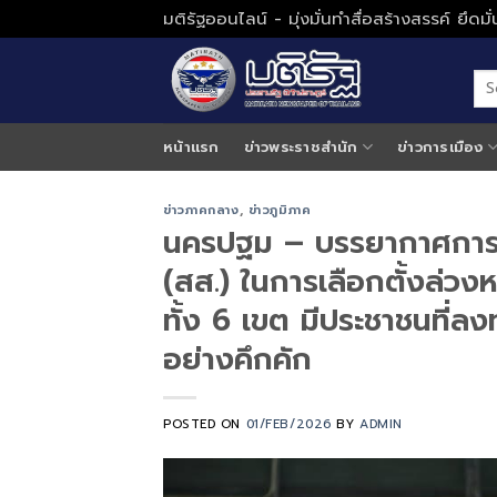
Skip
มติรัฐออนไลน์ - มุ่งมั่นทำสื่อสร้างสรรค์ ยึดม
to
content
หน้าแรก
ข่าวพระราชสำนัก
ข่าวการเมือง
ข่าวภาคกลาง
,
ข่าวภูมิภาค
นครปฐม – บรรยากาศการเป
(สส.) ในการเลือกตั้งล่ว
ทั้ง 6 เขต มีประชาชนที่ลง
อย่างคึกคัก
POSTED ON
01/FEB/2026
BY
ADMIN