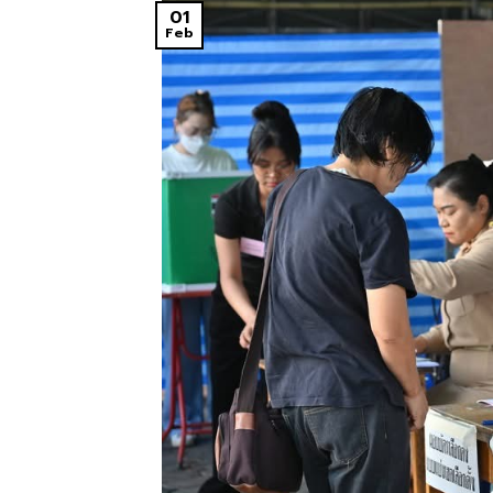
01
Feb