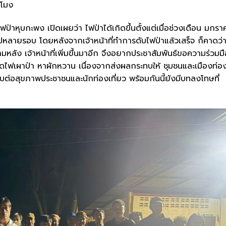
วโมง
่าหุบกะพง เปิดเผยว่า ไฟป่าได้เกิดขึ้นตั้งแต่เมื่อช่วงเดือน มกรา
่าไปหลายรอบ โดยหลังจากเจ้าหน้าที่ทำการดับไฟป่าแล้วเสร็จ ก็คาดว่า
ัง เจ้าหน้าที่เพิ่มขึ้นมาอีก จึงอยากประชาสัมพันธ์ขอความร่วมมื
ุดไฟเผาป่า หาผักหวาน เนื่องจากส่งผลกระทบให้ ชุมชนและเมืองท่อ
ระทบต่อสุขภาพประชาชนและนักท่องเที่ยว พร้อมกันนี้ยังมีบทลงโทษที่