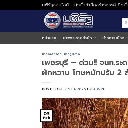
Skip
มติรัฐออนไลน์ - มุ่งมั่นทำสื่อสร้างสรรค์ ยึดม
to
content
หน้าแรก
ข่าวพระราชสำนัก
ข่าวการเมือง
ข่าวภาคกลาง
,
ข่าวภูมิภาค
เพชรบุรี – ด่วน!! จนท.ร
ผักหวาน โทษหนักปรับ 2 ล้
POSTED ON
03/FEB/2026
BY
ADMIN
03
Feb