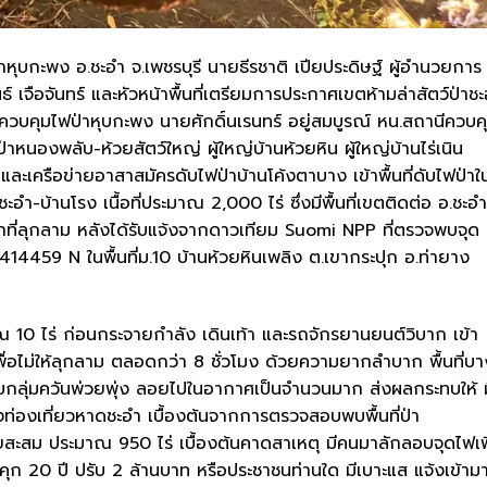
่าหุบกะพง อ.ชะอำ จ.เพชรบุรี นายธีรชาติ เปียประดิษฐ์ ผู้อำนวยการ
เจือจันทร์ และหัวหน้าพื้นที่เตรียมการประกาศเขตห้ามล่าสัตว์ป่าช
ีควบคุมไฟป่าหุบกะพง นายศักดิ์นเรนทร์ อยู่สมบูรณ์ หน.สถานีควบค
นองพลับ-ห้วยสัตว์ใหญ่ ผู้ใหญ่บ้านห้วยหิน ผู้ใหญ่บ้านไร่เนิน
ป่าและเครือข่ายอาสาสมัครดับไฟป่าบ้านโค้งตาบาง เข้าพื้นที่ดับไฟป่าใ
ะอำ-บ้านโรง เนื้อที่ประมาณ 2,000 ไร่ ซึ่งมีพื้นที่เขตติดต่อ อ.ชะอำ
่าที่ลุกลาม หลังได้รับแจ้งจากดาวเทียม Suomi NPP ที่ตรวจพบจุด
14459 N ในพื้นที่ม.10 บ้านห้วยหินเพลิง ต.เขากระปุก อ.ท่ายาง
มาณ 10 ไร่ ก่อนกระจายกำลัง เดินเท้า และรถจักรยานยนต์วิบาก เข้า
เพื่อไม่ให้ลุกลาม ตลอดกว่า 8 ชั่วโมง ด้วยความยากลำบาก พื้นที่บา
ดยพบกลุ่มควันพ่วยพุ่ง ลอยไปในอากาศเป็นจำนวนมาก ส่งผลกระทบให้ ม
องท่องเที่ยวหาดชะอำ เบื้องต้นจากการตรวจสอบพบพื้นที่ป่า
สะสม ประมาณ 950 ไร่ เบื้องต้นคาดสาเหตุ มีคนมาลักลอบจุดไฟเพ
ำคุก 20 ปี ปรับ 2 ล้านบาท หรือประชาชนท่านใด มีเบาะแส แจ้งเข้าม