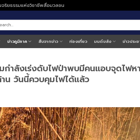
ั่นจริยธรรมแห่งวิชาชีพสื่อมวลชน
ข่าวภูมิภาค
สืบจากข่าว
ท่องเที่ยว
มนต์ขลัง
ข่าวประช
ะดมกำลังเร่งดับไฟป่าพบมีคนแอบจุดไฟห
าน วันนี้ควบคุมไฟได้แล้ว