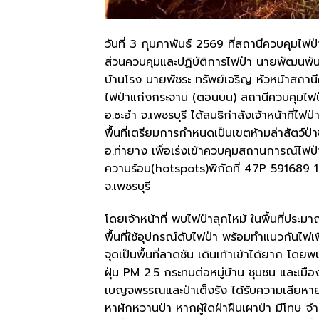
วันที่ 3 กุมภาพันธ์ 2569 ที่สถานีควบคุมไฟป
ส่วนควบคุมและปฏิบัติการไฟป่า นายพัฒนพันธ์ 
บ้านโรง นายพัชระ ทรัพย์เจริญ หัวหน้าสถาน
ไฟป่าแก่งกระจาน (ตอนบน) สถานีควบคุมไฟป่าห
อ.ชะอำ จ.เพชรบุรี ได้สนธิกำลังเจ้าหน้าที่ไฟ
พื้นที่เตรียมการกำหนดเป็นเขตห้ามล่าสัตว์ป่าช
อ.ท่ายาง เพื่อเร่งเข้าควบคุมสถานการณ์ไฟป
ความร้อน(hotspots)พิกัดที่ 47P 591689 14
จ.เพชรบุรี
โดยเจ้าหน้าที่ พบไฟป่าลุกไหม้ ในพื้นที่ประ
พื้นที่ใช้อุปกรณ์ดับไฟป่า พร้อมทำแนวกันไฟ
จุดเป็นพื้นที่ลาดชัน เดินเท้าเข้าได้ยาก โ
ฝุ่น PM 2.5 กระทบต่อหมู่บ้าน ชุมชน และเมื
เบญจพรรณและป่าเต็งรัง ได้รับความเสียหาย
หาผักหวานป่า หากผู้ใดฝ่าฝืนเผาป่า มีโทษ จ