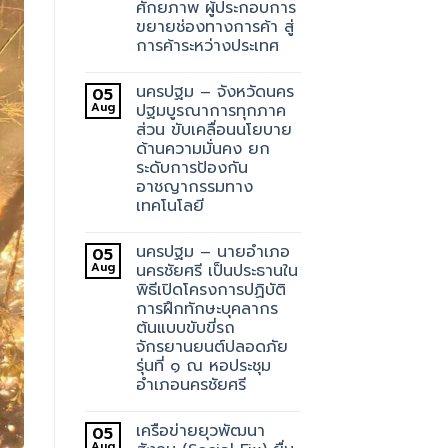
ศักยภาพ ผู้ประกอบการ
ขยายช่องทางการค้า สู่
การค้าระหว่างประเทศ
นครปฐม – จังหวัดนคร
05
Aug
ปฐมบูรณาการทุกภาค
ส่วน ขับเคลื่อนนโยบาย
ด้านความมั่นคง ยก
ระดับการป้องกัน
อาชญากรรมทาง
เทคโนโลยี
นครปฐม – นายอำเภอ
05
Aug
นครชัยศรี เป็นประธานใน
พิธีเปิดโครงการปฏิบัติ
การฝึกทักษะบุคลากร
ต้นแบบขับขี่รถ
จักรยานยนต์ปลอดภัย
รุ่นที่ ๑ ณ หอประชุม
อำเภอนครชัยศรี
เครือข่ายยุวพัฒนา
05
Aug