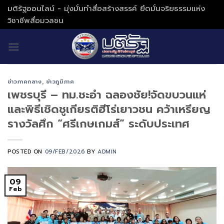
Skip
มติรัฐออนไลน์ - มุ่งมั่นทำสื่อสร้างสรรค์ ยึดมั่นจริยธรรมแห่ง
to
วิชาชีพสื่อมวลชน
content
ข่าวภาคกลาง
,
ข่าวภูมิภาค
เพชรบุรี – ทม.ชะอำ ฉลองชัย!จัดขบวนแห่
และพิธีเชิดชูเกียรติฮีโร่เยาวชน คว้าเหรียญ
รางวัลศึก “ศรีเกษเกมส์” ระดับประเทศ
POSTED ON
09/FEB/2026
BY
ADMIN
09
Feb