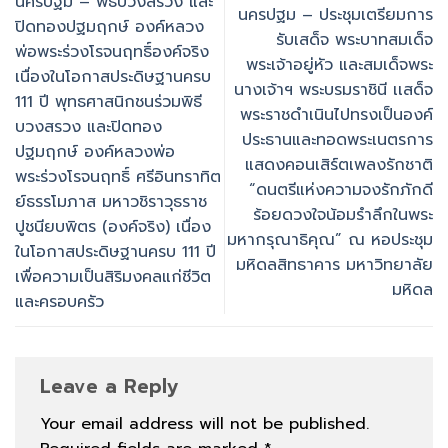
นครปฐม – พิธีบวงสรวง และ
นครปฐม – ประชุมเตรียมการ
ปิดทองปฐมฤกษ์ องค์หลวง
รับเสด็จ พระบาทสมเด็จ
พ่อพระร่วงโรจนฤทธิ์องค์จริง
พระเจ้าอยู่หัว และสมเด็จพระ
เนื่องในโอกาสประดิษฐานครบ
นางเจ้าฯ พระบรมราชินี เเสด็จ
111 ปี พุทธศาสนิกชนร่วมพิธี
พระราชดำเนินไปทรงเป็นองค์
บวงสรวง และปิดทอง
ประธานและทอดพระเนตรการ
ปฐมฤกษ์ องค์หลวงพ่อ
แสดงคอนเสิร์ตเพลงรักชาติ
พระร่วงโรจนฤทธิ์ ศรีอินทราทิต
“ดนตรีแห่งความจงรักภักดี
ย์ธรรโมภาส มหาวชิราวุธราช
ร้อยดวงใจน้อมรำลึกในพระ
ปูชนียบพิตร (องค์จริง) เนื่อง
มหากรุณาธิคุณ” ณ หอประชุม
ในโอกาสประดิษฐานครบ 111 ปี
มหิดลสิทธาคาร มหาวิทยาลัย
เพื่อความเป็นสิริมงคลแก่ชีวิต
มหิดล
และครอบครัว
Leave a Reply
Your email address will not be published.