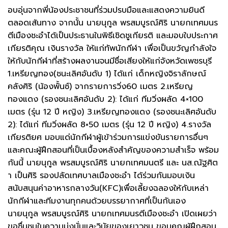
อบอุ่นจากพี่น้องประชาชนที่ร่วมปรบมือและแสดงความยินดี
ตลอดเส้นทาง จากนั้น นายนุกูล พรสมบูรณ์ศิริ นายกเทศมนร
ตีเมืองชะอำได้เป็นประธานในพิธีเชิดชูเกียรติ และมอบใบประกาศ
เกียรติคุณ เงินรางวัล ให้แก่ทัพนักกีฬา เพื่อเป็นขวัญกำลังใจ
ให้กับนักกีฬาที่สร้างผลงานจนมีชื่อเสียงให้แก่จังหวัดเพชรบุรี
1.เหรียญทอง(ชนะเลิศอันดับ 1) ได้แก่ เด็กหญิงจิราลักษณ์
คลังศิริ (น้องพั้นซ์) จากรายการวิ่ง60 เมตร 2.เหรียญ
ทองแดง (รองชนะเลิศอันดับ 2): ได้แก่ ทีมวิ่งผลัด 4×100
เมตร (รุ่น 12 ปี หญิง) 3.เหรียญทองแดง (รองชนะเลิศอันดับ
2): ได้แก่ ทีมวิ่งผลัด 8×50 เมตร (รุ่น 12 ปี หญิง) 4.รางวัล
เกียรติยศ มอบแด่นักกีฬาผู้เข้าร่วมการแข่งขันรายการอื่นๆ
และคณะผู้ฝึกสอนที่เป็นเบื้องหลังสำคัญของความสำเร็จ พร้อม
กันนี้ นายนุกูล พรสมบูรณ์ศิริ นายกเทศมนตรี และ นส.ณัฐศิต
า เป็นศิริ รองปลัดเทศบาลเมืองชะอำ ได้ร่วมกันมอบเงิน
สนับสนุนค่าอาหารกลางวัน(KFC)เพื่อเลี้ยงฉลองให้กับเหล่า
นักกีฬาและทีมงานทุกคนด้วยบรรยากาศที่เป็นกันเอง
นายนุกูล พรสมบูรณ์ศิริ นายกเทศมนรตีเมืองชะอำ เปิดเผยว่า
ขอชื่นชมในความมุ่งมั่นและวินัยของเยาวชน ขอบคุณผู้ฝึกสอน