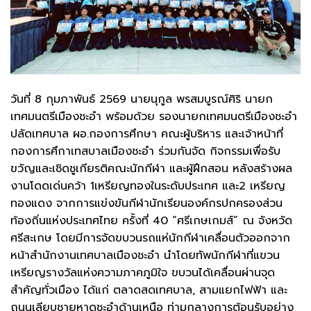
วันที่ 8 กุมภาพันธ์ 2569 นายนุกูล พรสมบูรณ์ศิริ นายก
เทศมนตรีเมืองชะอำ พร้อมด้วย รองนายกเทศมนตรีเมืองชะอำ
ปลัดเทศบาล ผอ.กองการศึกษา คณะผู้บริหาร และเจ้าหน้าที่
กองการศึกาเทสบาลเมืองชะอำ ร่วมกันจัด กิจกรรมเพื่อรับ
ขวัญและเชิดชูเกียรติคณะนักกีฬา และผู้ฝึกสอน หลังสร้างผล
งานโดดเด่นคว้า 1เหรียญทองในระดับประเทศ และ2 เหรียญ
ทองแดง จากการแข่งขันกีฬานักเรียนองค์กรปกครองส่วน
ท้องถิ่นแห่งประเทศไทย ครั้งที่ 40 “ศรีเกษเกมส์” ณ จังหวัด
ศรีสะเกษ โดยมีการจัดขบวนรถแห่นักกีฬาเคลื่อนตัวออกจาก
หน้าสำนักงานเทศบาลเมืองชะอำ นำโดยทัพนักกีฬาที่แขวน
เหรียญรางวัลแห่งความภาคภูมิใจ ขบวนได้เคลื่อนผ่านจุด
สำคัญทั่วเมือง ได้แก่ ตลาดสดเทศบาล, สามแยกไฟฟ้า และ
ถนนเลียบชายหาดชะอำด้านเหนือ ท่ามกลางการต้อนรับอย่าง