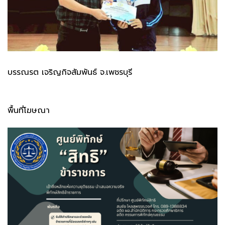
บรรณรต เจริญกิจสัมพันธ์ จ.เพชรบุรี
พื้นที่โฆษณา