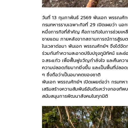
วันที่ 13 กุมภาพันธ์ 2569 พันเอก พรรณศักย
กรมทหารราบเฉพาะกิจที่ 29 เปิดเผยว่า นอ
หนึ่งภารกิจที่สำคัญ คือภารกิจในการช่วยเห
ชายแดน ภายหลังจากสถานการณ์การสู้รบต
ในเวลาต่อมา พันเอก พรรณศักย์ฯ จึงได้จัดก
ร่วมกันทำความสะอาดปรับปรุงภูมิทัศน์ และซ่
จ.สระแก้ว เพื่อฟื้นฟูขวัญกำลังใจ และคืนคว
ความปลอดภัยมากยิ่งขึ้น และเป็นพื้นที่ปลอ
ๆ ซึ่งถือว่าเป็นอนาคตของชาติ
พันเอก พรรณศักย์ฯ เปิดเผยต่อว่า กรมทหารร
เสริมสร้างความสัมพันธ์อันดีระหว่างกองท
สนับสนุนการพัฒนาสังคมในทุกมิติ