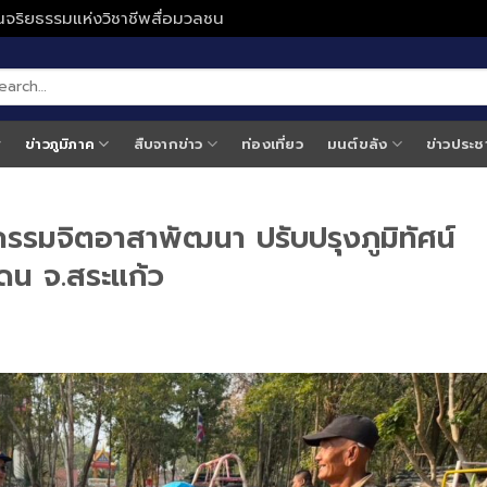
ั่นจริยธรรมแห่งวิชาชีพสื่อมวลชน
ข่าวภูมิภาค
สืบจากข่าว
ท่องเที่ยว
มนต์ขลัง
ข่าวประช
กรรมจิตอาสาพัฒนา ปรับปรุงภูมิทัศน์
แดน จ.สระแก้ว