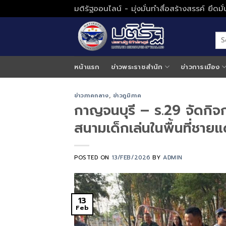
Skip
มติรัฐออนไลน์ - มุ่งมั่นทำสื่อสร้างสรรค์ ยึดม
to
content
หน้าแรก
ข่าวพระราชสำนัก
ข่าวการเมือง
ข่าวภาคกลาง
,
ข่าวภูมิภาค
กาญจนบุรี – ร.29 จัดกิจ
สนามเด็กเล่นในพื้นที่ชาย
POSTED ON
13/FEB/2026
BY
ADMIN
13
Feb