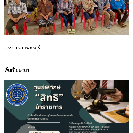
บรรณรต เพชรบุรี
พื้นที่โฆษณา