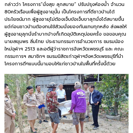
กล่าวว่า โครงการ”นั่งสุข ลุกสบาย” ปรับปรุงห้องน้ำ จำนวน
80ครัวเรือนเพื่อผู้สูงอายุนั้น เป็นโครงการที่ดีชาวบ้านได้
ประโยชน์มาก ผู้สูงอายุไม่ต้องเจ็บข้อเจ็บขาลุกนั่งได้สบายขึ้น
แต่ก่อนชาวบ้านต้องทนใช้ส้วมนั่งยองกันแทบทุกหลัง ส่งผลให้
ผู้สูงอายุลุกนั่งรำบากบ้างก็เกิดอุบัติเหตุบ่อยครั้ง ขอขอบคุณ
นายสยุมพร ลิ่มไทย ประธานกรรมการอำนวยการ ชมรมน้อง
ใหม่จุฬาฯ 2513 และอดีผู้ว่าราชการจังหวัดเพชรบุรี และ คณะ
กรรมการฯ สมาชิกฯ ชมรมนิสิตเก่าจุฬาฯจังหวัดเพชรบุรีที่นำ
โครงการดีๆแบบนี้มามอบให้แก่ชาวบ้านในพื้นที่ครั้งนี้ด้วย