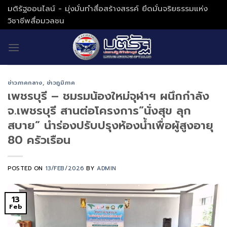
Skip
มติรัฐออนไลน์ - มุ่งมั่นทำสื่อสร้างสรรค์ ยึดมั่นจริยธรรมแห่ง
to
วิชาชีพสื่อมวลชน
content
ข่าวภาคกลาง
,
ข่าวภูมิภาค
เพชรบุรี – ชมรมน้องใหม่จุฬาฯ ผนึกกำลัง
จ.เพชรบุรี สานต่อโครงการ”นั่งสุข ลุก
สบาย” นำร่องปรับปรุงห้องน้ำเพื่อผู้สูงอายุ
80 ครัวเรือน
POSTED ON
13/FEB/2026
BY
ADMIN
13
Feb