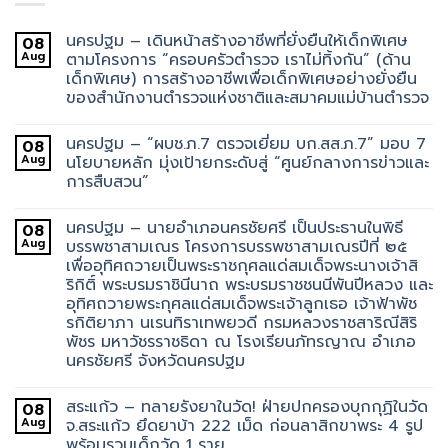
นครปฐม – เดินหน้าสร้างอาชีพที่ยั่งยืนให้เด็กพิเศษ
08
Aug
ตามโครงการ “ครอบครัวตำรวจ เราไม่ทิ้งกัน” (ด้าน
เด็กพิเศษ) การสร้างอาชีพเพื่อเด็กพิเศษอย่างยั่งยืน
ของสำนักงานตำรวจแห่งชาติและสมาคมแม่บ้านตำรวจ
นครปฐม – “ผบช.ภ.7 ตรวจเยี่ยม บก.สส.ภ.7” มอบ 7
08
Aug
นโยบายหลัก มุ่งเป้ายกระดับสู่ “ศูนย์กลางการข่าวและ
การสืบสวน”
นครปฐม – นายอำเภอนครชัยศรี เป็นประธานในพิธี
08
Aug
บรรพชาสามเณร โครงการบรรพชาสามเณรปีที่ ๒๕
เพื่ออุทิศถวายเป็นพระราชกุศลแด่สมเด็จพระนางเจ้าสิ
ริกิติ์ พระบรมราชินีนาถ พระบรมราชชนนีพันปีหลวง และ
อุทิศถวายพระกุศลแด่สมเด็จพระเจ้าลูกเธอ เจ้าฟ้าพัช
รกิติยาภา นเรนทิราเทพยวดี กรมหลวงราชสาริณีสิริ
พัชร มหาวัชรราชธิดา ณ โรงเรียนภัทรญาณ อำเภอ
นครชัยศรี จังหวัดนครปฐม
สระแก้ว – ทลายรังยาในวัด! ฝ่ายปกครองบุกกุฏิในวัด
08
Aug
จ.สระแก้ว ยึดยาบ้า 222 เม็ด ก่อนลาสิกขาพระ 4 รูป
พร้อมรวบเด็กวัด 1 ราย