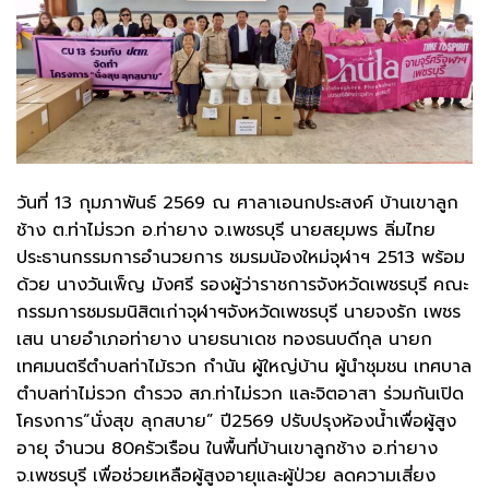
วันที่ 13 กุมภาพันธ์ 2569 ณ ศาลาเอนกประสงค์ บ้านเขาลูก
ช้าง ต.ท่าไม่รวก อ.ท่ายาง จ.เพชรบุรี นายสยุมพร ลิ่มไทย
ประธานกรรมการอำนวยการ ชมรมน้องใหม่จุฬาฯ 2513 พร้อม
ด้วย นางวันเพ็ญ มังศรี รองผู้ว่าราชการจังหวัดเพชรบุรี คณะ
กรรมการชมรมนิสิตเก่าจุฬาฯจังหวัดเพชรบุรี นายจงรัก เพชร
เสน นายอำเภอท่ายาง นายธนาเดช ทองธนบดีกุล นายก
เทศมนตรีตำบลท่าไม้รวก กำนัน ผู้ใหญ่บ้าน ผู้นำชุมชน เทศบาล
ตำบลท่าไม่รวก ตำรวจ สภ.ท่าไม่รวก และจิตอาสา ร่วมกันเปิด
โครงการ”นั่งสุข ลุกสบาย” ปี2569 ปรับปรุงห้องน้ำเพื่อผู้สูง
อายุ จำนวน 80ครัวเรือน ในพื้นที่บ้านเขาลูกช้าง อ.ท่ายาง
จ.เพชรบุรี เพื่อช่วยเหลือผู้สูงอายุและผู้ป่วย ลดความเสี่ยง