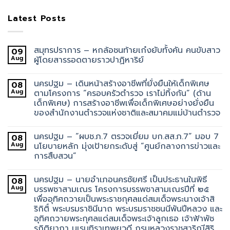
Latest Posts
สมุทรปราการ – หกล้อชนท้ายเก๋งยับทั้งคัน คนขับสาว
09
Aug
ผู้โดยสารรอดตายราวปาฏิหาริย์
นครปฐม – เดินหน้าสร้างอาชีพที่ยั่งยืนให้เด็กพิเศษ
08
Aug
ตามโครงการ “ครอบครัวตำรวจ เราไม่ทิ้งกัน” (ด้าน
เด็กพิเศษ) การสร้างอาชีพเพื่อเด็กพิเศษอย่างยั่งยืน
ของสำนักงานตำรวจแห่งชาติและสมาคมแม่บ้านตำรวจ
นครปฐม – “ผบช.ภ.7 ตรวจเยี่ยม บก.สส.ภ.7” มอบ 7
08
Aug
นโยบายหลัก มุ่งเป้ายกระดับสู่ “ศูนย์กลางการข่าวและ
การสืบสวน”
นครปฐม – นายอำเภอนครชัยศรี เป็นประธานในพิธี
08
Aug
บรรพชาสามเณร โครงการบรรพชาสามเณรปีที่ ๒๕
เพื่ออุทิศถวายเป็นพระราชกุศลแด่สมเด็จพระนางเจ้าสิ
ริกิติ์ พระบรมราชินีนาถ พระบรมราชชนนีพันปีหลวง และ
อุทิศถวายพระกุศลแด่สมเด็จพระเจ้าลูกเธอ เจ้าฟ้าพัช
รกิติยาภา นเรนทิราเทพยวดี กรมหลวงราชสาริณีสิริ