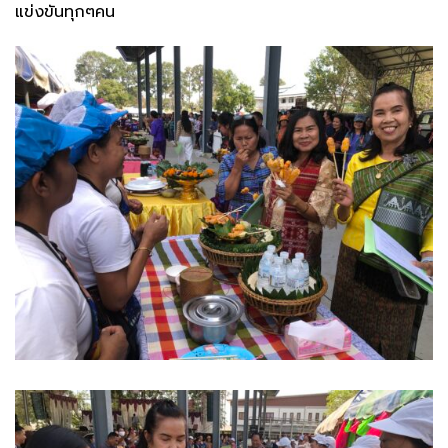
แข่งขันทุกๆคน