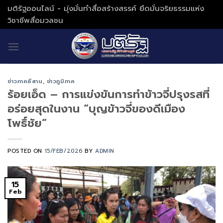
Skip
มติรัฐออนไลน์ - มุ่งมั่นทำสื่อสร้างสรรค์ ยึดมั่นจริยธรรมแห่ง
to
วิชาชีพสื่อมวลชน
content
ข่าวภาคอีสาน
,
ข่าวภูมิภาค
ร้อยเอ็ด – การแข่งขันการทำข้าวจี่ปรุงรสที่
อร่อยสุดในงาน “บุญข้าวจี่ของดีเมือง
โพธิ์ชัย”
POSTED ON
15/FEB/2026
BY
ADMIN
15
Feb