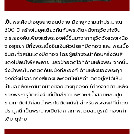
เป็นพระศิลปะอยุธยาตอนปลาย มีอายุความเก่าประมาณ
300 ปี สร้างในยุคเดียวกันกับพระติดผนังกรุวัดเก๋งจีน
จ.ระยองคับเพียงแต่พระองค์นี้ขึ้นมาจากกรุวัดวังแดงเหนือ
จ.อยุธยา มีทั้งพระเนื้อชินเงินผิวปรอทปิดทอง และ พระเนื้อ
ชินตะกั่วสนิมแดงปิดทอง โดยผู้สร้างจะนำก้อนครั่งดิบสี
แดงไปลนไฟให้ละลาย แล้วป้ายติดไว้ที่ด้านหลังพระ จากนั้น
จึงนำพระไปกดติดกับผนังทีละองค์ ด้านหลังของพระทุก
องค์จึงมีรอยครั่งสีแดงและรอยไหม้สีดำ ติดอยู่ให้ได้เห็น
เป็นเอกลักษณ์มากบ้างน้อยบ้างทุกองค์ (ต่างจากด้านหลัง
ของพระกรุวัดเก๋งจีนที่เป็นสีขาว เพราะใช้น้ำอ้อยผสมปูน
ขาวทาติดไว้ก่อนนำพระไปติดผนัง) สำหรับพระองค์ที่นำลง
ประมูลนี้ เป็นพระปางเปิดโลก สภาพสวยสมบูรณ์ ทองเก่า
เดิม ดูง่าย