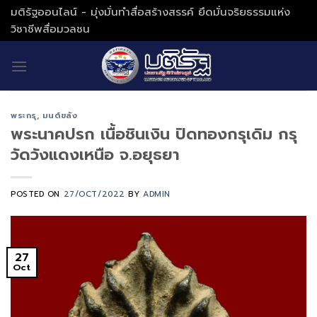
Skip
มติรัฐออนไลน์ - มุ่งมั่นทำสื่อสร้างสรรค์ ยึดมั่นจริยธรรมแห่ง
to
วิชาชีพสื่อมวลชน
content
พระกรุ
,
มนต์ขลัง
พระนาคปรก เนื้อชินเงิน ปิดทองกรุเดิม กรุ
วัดวังแดงเหนือ จ.อยุธยา
POSTED ON
27/OCT/2022
BY
ADMIN
27
Oct