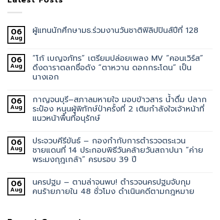
Latest Posts
ผู้แทนนักศึกษามธ.ร่วมงานวันชาติฟิลิปปินส์ปีที่ 128
06
Aug
“โก้ เบญจภัทร” เตรียมปล่อยเพลง MV “คอนเวิร์ส”
06
Aug
ดึงดาราตลกชื่อดัง “ตาหวาน ดอกกระโดน” เป็น
นางเอก
กาญจนบุรี–สภาลมหายใจ มอบข้าวสาร น้ำดื่ม ปลาก
06
Aug
ระป๋อง หนุนผู้พิทักษ์ป่าครั้งที่ 2 เติมกำลังใจเจ้าหน้าที่
แนวหน้าพื้นที่อนุรักษ์
ประจวบคีรีขันธ์ – กองกำกับการตำรวจตระเวน
06
Aug
ชายแดนที่ 14 ประกอบพิธีวันคล้ายวันสถาปนา “ค่าย
พระมงกุฎเกล้า” ครบรอบ 39 ปี
นครปฐม – ตามล่าจนพบ! ตำรวจนครปฐมจับกุม
06
Aug
คนร้ายภายใน 48 ชั่วโมง ดำเนินคดีตามกฎหมาย