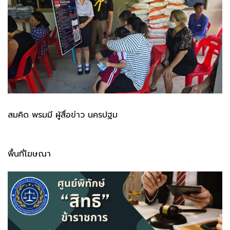
สมคิด พรมมี ผู้สื่อข่าว นครปฐม
พื้นที่โฆษณา