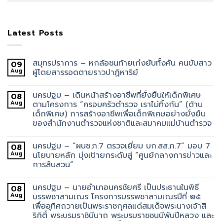
Latest Posts
สมุทรปราการ – หกล้อชนท้ายเก๋งยับทั้งคัน คนขับสาว
09
Aug
ผู้โดยสารรอดตายราวปาฏิหาริย์
นครปฐม – เดินหน้าสร้างอาชีพที่ยั่งยืนให้เด็กพิเศษ
08
Aug
ตามโครงการ “ครอบครัวตำรวจ เราไม่ทิ้งกัน” (ด้าน
เด็กพิเศษ) การสร้างอาชีพเพื่อเด็กพิเศษอย่างยั่งยืน
ของสำนักงานตำรวจแห่งชาติและสมาคมแม่บ้านตำรวจ
นครปฐม – “ผบช.ภ.7 ตรวจเยี่ยม บก.สส.ภ.7” มอบ 7
08
Aug
นโยบายหลัก มุ่งเป้ายกระดับสู่ “ศูนย์กลางการข่าวและ
การสืบสวน”
นครปฐม – นายอำเภอนครชัยศรี เป็นประธานในพิธี
08
Aug
บรรพชาสามเณร โครงการบรรพชาสามเณรปีที่ ๒๕
เพื่ออุทิศถวายเป็นพระราชกุศลแด่สมเด็จพระนางเจ้าสิ
ริกิติ์ พระบรมราชินีนาถ พระบรมราชชนนีพันปีหลวง และ