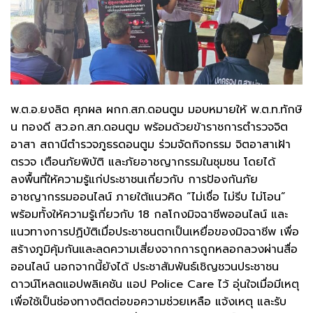
พ.ต.อ.ยงลิต ศุภผล ผกก.สภ.ดอนตูม มอบหมายให้ พ.ต.ท.ทักษิ
น ทองดี สว.อก.สภ.ดอนตูม พร้อมด้วยข้าราชการตำรวจจิต
อาสา สถานีตำรวจภูธรดอนตูม ร่วมจัดกิจกรรม จิตอาสาเฝ้า
ตรวจ เตือนภัยพิบัติ และภัยอาชญากรรมในชุมชน โดยได้
ลงพื้นที่ให้ความรู้แก่ประชาชนเกี่ยวกับ การป้องกันภัย
อาชญากรรมออนไลน์ ภายใต้แนวคิด “ไม่เชื่อ ไม่รีบ ไม่โอน”
พร้อมทั้งให้ความรู้เกี่ยวกับ 18 กลโกงมิจฉาชีพออนไลน์ และ
แนวทางการปฏิบัติเมื่อประชาชนตกเป็นเหยื่อของมิจฉาชีพ เพื่อ
สร้างภูมิคุ้มกันและลดความเสี่ยงจากการถูกหลอกลวงผ่านสื่อ
ออนไลน์ นอกจากนี้ยังได้ ประชาสัมพันธ์เชิญชวนประชาชน
ดาวน์โหลดแอปพลิเคชัน แอป Police Care ไว้ อุ่นใจเมื่อมีเหตุ
เพื่อใช้เป็นช่องทางติดต่อขอความช่วยเหลือ แจ้งเหตุ และรับ