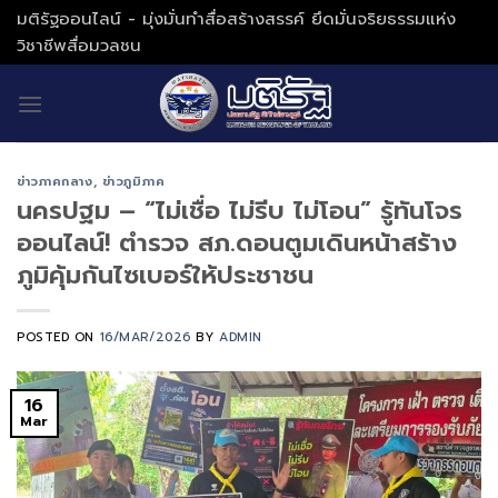
Skip
มติรัฐออนไลน์ - มุ่งมั่นทำสื่อสร้างสรรค์ ยึดมั่นจริยธรรมแห่ง
to
วิชาชีพสื่อมวลชน
content
ข่าวภาคกลาง
,
ข่าวภูมิภาค
นครปฐม – “ไม่เชื่อ ไม่รีบ ไม่โอน” รู้ทันโจร
ออนไลน์! ตำรวจ สภ.ดอนตูมเดินหน้าสร้าง
ภูมิคุ้มกันไซเบอร์ให้ประชาชน
POSTED ON
16/MAR/2026
BY
ADMIN
16
Mar