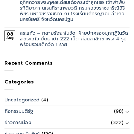
อุทิศถวายพระกุศลแด่สมเด็จพระเจ้าลูกเธอ เจ้าฟ้าพัช
รกิติยาภา นเรนทิราเทพยวดี กรมหลวงราชสาริณีสิริ
พัชร มหาวัชรราชธิดา ณ โรงเรียนภัทรญาณ อำเภอ
นครชัยศรี จังหวัดนครปฐม
สระแก้ว – ทลายรังยาในวัด! ฝ่ายปกครองบุกกุฏิในวัด
08
Aug
จ.สระแก้ว ยึดยาบ้า 222 เม็ด ก่อนลาสิกขาพระ 4 รูป
พร้อมรวบเด็กวัด 1 ราย
Recent Comments
Categories
Uncategorized
(4)
กิจกรรมมติรัฐ
(98)
ข่าวการเมือง
(322)