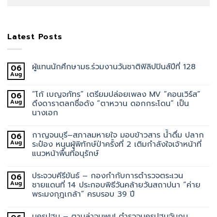
Latest Posts
ผู้แทนนักศึกษามธ.ร่วมงานวันชาติฟิลิปปินส์ปีที่ 128
06
Aug
“โก้ เบญจภัทร” เตรียมปล่อยเพลง MV “คอนเวิร์ส”
06
Aug
ดึงดาราตลกชื่อดัง “ตาหวาน ดอกกระโดน” เป็น
นางเอก
กาญจนบุรี–สภาลมหายใจ มอบข้าวสาร น้ำดื่ม ปลาก
06
Aug
ระป๋อง หนุนผู้พิทักษ์ป่าครั้งที่ 2 เติมกำลังใจเจ้าหน้าที่
แนวหน้าพื้นที่อนุรักษ์
ประจวบคีรีขันธ์ – กองกำกับการตำรวจตระเวน
06
Aug
ชายแดนที่ 14 ประกอบพิธีวันคล้ายวันสถาปนา “ค่าย
พระมงกุฎเกล้า” ครบรอบ 39 ปี
นครปฐม – ตามล่าจนพบ! ตำรวจนครปฐมจับกุม