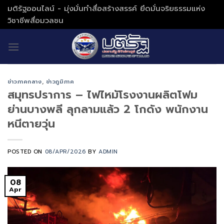
Skip
มติรัฐออนไลน์ - มุ่งมั่นทำสื่อสร้างสรรค์ ยึดมั่นจริยธรรมแห่ง
to
วิชาชีพสื่อมวลชน
content
ข่าวภาคกลาง
,
ข่าวภูมิภาค
สมุทรปราการ – ไฟไหม้โรงงานผลิตโฟม
ย่านบางพลี ลุกลามแล้ว 2 โกดัง พนักงาน
หนีตายวุ่น
POSTED ON
08/APR/2026
BY
ADMIN
08
Apr