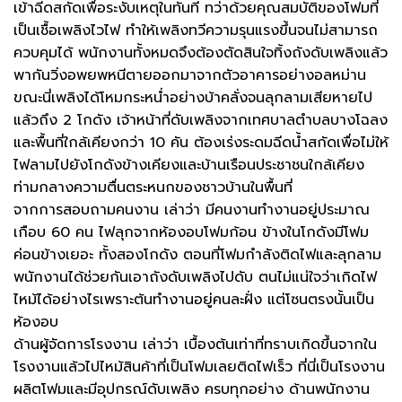
เข้าฉีดสกัดเพื่อระงับเหตุในทันที ทว่าด้วยคุณสมบัติของโฟมที่
เป็นเชื้อเพลิงไวไฟ ทำให้เพลิงทวีความรุนแรงขึ้นจนไม่สามารถ
ควบคุมได้ พนักงานทั้งหมดจึงต้องตัดสินใจทิ้งถังดับเพลิงแล้ว
พากันวิ่งอพยพหนีตายออกมาจากตัวอาคารอย่างอลหม่าน
ขณะนี่เพลิงได้โหมกระหน่ำอย่างบ้าคลั่งจนลุกลามเสียหายไป
แล้วถึง 2 โกดัง เจ้าหน้าที่ดับเพลิงจากเทศบาลตำบลบางโฉลง
และพื้นที่ใกล้เคียงกว่า 10 คัน ต้องเร่งระดมฉีดน้ำสกัดเพื่อไม่ให้
ไฟลามไปยังโกดังข้างเคียงและบ้านเรือนประชาชนใกล้เคียง
ท่ามกลางความตื่นตระหนกของชาวบ้านในพื้นที่
จากการสอบถามคนงาน เล่าว่า มีคนงานทำงานอยู่ประมาณ
เกือบ 60 คน ไฟลุกจากห้องอบโฟมก้อน ข้างในโกดังมีโฟม
ค่อนข้างเยอะ ทั้งสองโกดัง ตอนที่โฟมกำลังติดไฟและลุกลาม
พนักงานได้ช่วยกันเอาถังดับเพลิงไปดับ ตนไม่แน่ใจว่าเกิดไฟ
ไหม้ได้อย่างไรเพราะต้นทำงานอยู่คนละฝั่ง แต่โซนตรงนั้นเป็น
ห้องอบ
ด้านผู้จัดการโรงงาน เล่าว่า เบื้องต้นเท่าที่ทราบเกิดขึ้นจากใน
โรงงานแล้วไปไหม้สินค้าที่เป็นโฟมเลยติดไฟเร็ว ที่นี่เป็นโรงงาน
ผลิตโฟมและมีอุปกรณ์ดับเพลิง ครบทุกอย่าง ด้านพนักงาน