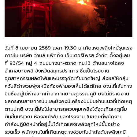
วันที่ 8 เมษายน 2569 เวลา 19.30 น เกิดเหตุเพลิงไหม้รุนแรง
ภายใน บริษัท ว่านลี่ แพ็คกิ้ง เอ็นเตอร์ไพรส จำกัด ตั้งอยู่เลข
ที่ 93/54 หมู่ 4 ถนนบางนา-ตราด กม.13 ตำบลบางโฉลง
อำเภอบางพลี จังหวัดสมุทรปราการ ซึ่งเป็นโรงงาน
อุตสาหกรรมผลิตโฟมและบรรจุภัณฑ์ขนาดใหญ่ ส่งผลให้กลุ่ม
ควันสีดำพวยพุ่งเหนือท้องฟ้ามองเห็นได้แต่ไกล ขณะที่เส้นทาง
บินซึ่งอยู่ไม่ห่างจากท่าอากาศยานสุวรรณภูมิ ยังไม่มีรายงาน
ผลกระทบสายการบินและยังคงมีเครื่องบินบินผ่านแนวที่เกิดเหตุ
ตามปกติ ขณะนี้ยังไม่สามารถควบคุมเพลิงได้จุดเกิดเหตุเริ่ม
ต้นขึ้นบริเวณ ห้องอบโฟม ของโรงงาน ในขณะที่พนักงาน
กำลังปฏิบัติหน้าที่อยู่นั้นได้เกิดแสงเพลิงลุกไหม้ขึ้นอย่าง
รวดเร็ว พนักงานในที่เกิดเหตุต่างช่วยกันนำถังดับเพลิงเคมี