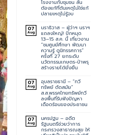
โรงงานกับชุมชน ลั่น
ต้องแก้ที่ต้นเหตุไม่ใช่แก้
ปลายเหตุไม่รู้จบ
นราธิวาส – ผู้ว่าฯ นราฯ
07
Aug
แถลงใหญ่! ปักหมุด
13–15 ส.ค. นี้ เที่ยวงาน
“ชมศูนย์ศึกษา พัฒนา
ความรู้ ดูนิทรรศการ”
ครั้งที่ 27 ยกระดับ
นวัตกรรมเกษตร-ป่าพรุ
สร้างรายได้ยั่งยืน
อุบลราชธานี – “ทวี
07
Aug
ทรัพย์ ตัดสมัย”
ส.ส.พรรคไทยทรัพย์ทวี
ลงพื้นที่รับฟังปัญหา
เดือดร้อนของประชาชน
นครปฐม – อดีต
07
Aug
รัฐมนตรีช่วยว่าการ
กระทรวงสาธารณสุข ให้