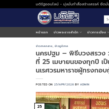
Skip
มติรัฐออนไลน์ - มุ่งมั่นทำสื่อสร้างสรรค์ ยึดม
to
content
หน้าแรก
ข่าวพระราชสำนัก
ข่าวการเมือง
ข่าวภาคกลาง
,
ข่าวภูมิภาค
นครปฐม – พิธีบวงสรวง 
ที่ 25 เมษายนของทุกปี เ
นเรศวรมหาราชผู้ทรงกอบกู
POSTED ON
25/APR/2026
BY
ADMIN
25