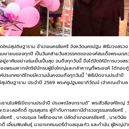
ดใหม่สุปดิษฐาราม อำเภอนครชัยศรี จังหวัดนครปฐม พิธีบวงสรวง 
เมษายนของทุกปี เป็นวันคล้ายวันสวรรคตขององค์สมเด็จพระนเรศ
ยู่อาศัยอย่างร่มเย็นเป็นสุข จนถึงทุกวันนี้ จึงได้จัดให้มีการบวงส
พระมหากษัตริย์นักรบผู้ยิ่งใหญ่และกล้าหาญที่พระองค์ ได้กอบกู้
ประเทศชาติไทยมีความมั่นคงจนถึงทุกวันนี้ “พิธีเปิดงานประจำปี
ม่สุปดิษฐาราม ประจำปี 2569 พระครูปฐมชยาภิวัฒน์ เจ้าคณะตำบล
ะธานในพิธีเปิดงานประจำปี ประเพณีสงกรานต์” พระสีวลีองค์ใหญ่ ว
ต.อ.เลอศักดิ์ ตุมรสุนทร ผู้กำกับการสถานีตำรวจภูธรนครชัยศรี ,
ยศรี , นางนฤมล โพธิ์ทองนาค ปลัดอำเภอนครชัยศรี , นายวินัย
์ เอี่ยมพิมพันธุ์ นายกเทศมนตรีตำบลขุนแก้ว และกำนัน ผู้ใหญ่บ้า