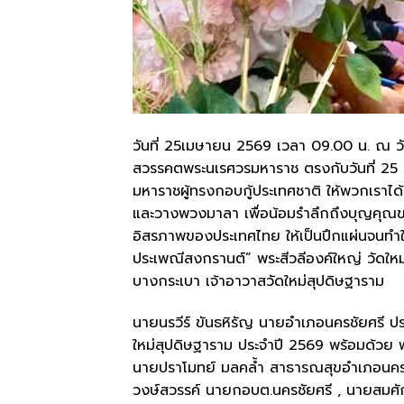
วันที่ 25เมษายน 2569 เวลา 09.00 น. ณ วั
สวรรคตพระนเรศวรมหาราช ตรงกับวันที่ 25 
มหาราชผู้ทรงกอบกู้ประเทศชาติ ให้พวกเราได้อ
และวางพวงมาลา เพื่อน้อมรำลึกถึงบุญคุณของ
อิสรภาพของประเทศไทย ให้เป็นปึกแผ่นจนทำให้
ประเพณีสงกรานต์” พระสีวลีองค์ใหญ่ วัดให
บางกระเบา เจ้าอาวาสวัดใหม่สุปดิษฐาราม
นายนรวีร์ ขันธหิรัญ นายอำเภอนครชัยศรี ปร
ใหม่สุปดิษฐาราม ประจำปี 2569 พร้อมด้วย พ.
นายปราโมทย์ มลคล้ำ สาธารณสุขอำเภอนครชั
วงษ์สวรรค์ นายกอบต.นครชัยศรี , นายสมศักดิ