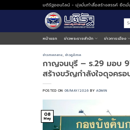
Skip
มติรัฐออนไลน์ - มุ่งมั่นทำสื่อสร้างสรรค์ ยึดม
to
content
หน้าแรก
ข่าวพระราชสำนัก
ข่าวการเมือง
ข่าวภาคกลาง
,
ข่าวภูมิภาค
กาญจนบุรี – ร.29 มอบ 9
สร้างขวัญกำลังใจดุจครอบ
POSTED ON
08/MAY/2026
BY
ADMIN
08
May