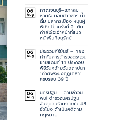
กาญจนบุรี–สภาลม
06
Aug
หายใจ มอบข้าวสาร น้ำ
ดื่ม ปลากระป๋อง หนุนผู้
พิทักษ์ป่าครั้งที่ 2 เติม
กำลังใจเจ้าหน้าที่แนว
หน้าพื้นที่อนุรักษ์
ประจวบคีรีขันธ์ – กอง
06
Aug
กำกับการตำรวจตระเวน
ชายแดนที่ 14 ประกอบ
พิธีวันคล้ายวันสถาปนา
“ค่ายพระมงกุฎเกล้า”
ครบรอบ 39 ปี
นครปฐม – ตามล่าจน
06
Aug
พบ! ตำรวจนครปฐม
จับกุมคนร้ายภายใน 48
ชั่วโมง ดำเนินคดีตาม
กฎหมาย