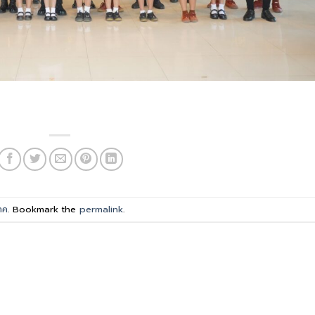
าค
. Bookmark the
permalink
.