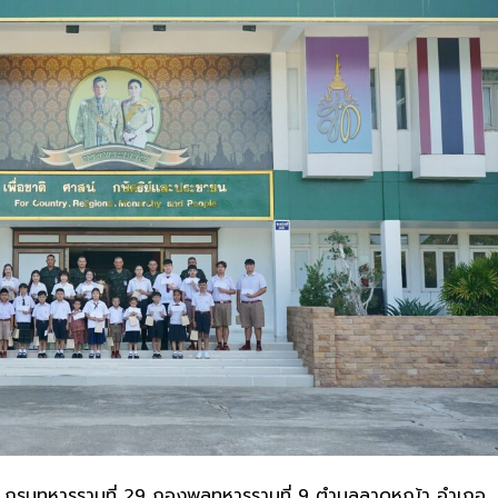
กร กรมทหารราบที่ 29 กองพลทหารราบที่ 9 ตำบลลาดหญ้า อำเภอ