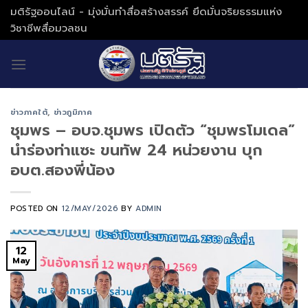
Skip
มติรัฐออนไลน์ - มุ่งมั่นทำสื่อสร้างสรรค์ ยึดมั่นจริยธรรมแห่ง
to
วิชาชีพสื่อมวลชน
content
ข่าวภาคใต้
,
ข่าวภูมิภาค
ชุมพร – อบจ.ชุมพร เปิดตัว “ชุมพรโมเดล”
นำร่องท่าแซะ ขนทัพ 24 หน่วยงาน บุก
อบต.สองพี่น้อง
POSTED ON
12/MAY/2026
BY
ADMIN
12
May