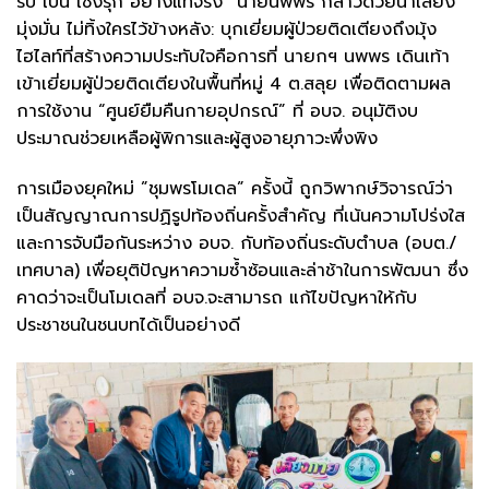
รับ เป็น เชิงรุก อย่างแท้จริง” นายนพพร กล่าวด้วยน้ำเสียง
มุ่งมั่น ​ไม่ทิ้งใครไว้ข้างหลัง: บุกเยี่ยมผู้ป่วยติดเตียงถึงมุ้ง ​
ไฮไลท์ที่สร้างความประทับใจคือการที่ นายกฯ นพพร เดินเท้า
เข้าเยี่ยมผู้ป่วยติดเตียงในพื้นที่หมู่ 4 ต.สลุย เพื่อติดตามผล
การใช้งาน “ศูนย์ยืมคืนกายอุปกรณ์” ที่ อบจ. อนุมัติงบ
ประมาณช่วยเหลือผู้พิการและผู้สูงอายุภาวะพึ่งพิง
​การเมืองยุคใหม่ ​”ชุมพรโมเดล” ครั้งนี้ ถูกวิพากษ์วิจารณ์ว่า
เป็นสัญญาณการปฏิรูปท้องถิ่นครั้งสำคัญ ที่เน้นความโปร่งใส
และการจับมือกันระหว่าง อบจ. กับท้องถิ่นระดับตำบล (อบต./
เทศบาล) เพื่อยุติปัญหาความซ้ำซ้อนและล่าช้าในการพัฒนา ซึ่ง
คาดว่าจะเป็นโมเดลที่ อบจ.จะสามารถ แก้ไขปัญหาให้กับ
ประชาชนในชนบทได้เป็นอย่างดี