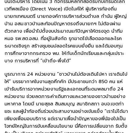
บนโต๊ะบริหาร โดยเน้น 3 กิจกรรมหลักที่สอดรับกับเทรนด์โลก ​
เวทีพลเมือง (Direct Voice) เปิดไมค์ให้ ผู้บริหารท้องถิ่น
นายกเทศมนตรี นายกองค์การบริหารส่วนตำบล กำนัน ผู้ใหญ่
บ้าน อสม.ชาวบ้านสะท้อนปัญหาตรงถึงนายกฯ ไม่ต้องผ่าน
ตัวกลาง เพื่อนำไปตั้งงบประมาณแก้ปัญหาให้ตรงจุด นำทีม
หมอ รพ.สต.อสม. ที่อยู่ในสังกัด รุกฆาตไข้เลือดออกและโรค
ระบาดเชิงรุก สร้างชุมชนปลอดโรคแบบยั่งยืน และได้มอบทุน
การศึกษาจากกระทรวง พม. ให้กับเด็กนักเรียนและกลุ่มเปราะ
บาง การบริหารที่ “เข้าถึง-พึ่งได้”
​บูรณาการ 24 หน่วยงาน “ชาวบ้านไม่ต้องเดินไปหา เราเดินไป
ให้” ​บรรยากาศในงานสุดคึกคัก มีประชาชนกว่า 850 คน แห่
เข้ารับบริการจากหน่วยงานรัฐและเอกชนที่ระดมพลมาถึง 24
หน่วยงาน ช่วยลดภาระค่าเดินทางและเวลาของชาวบ้านอย่าง
มหาศาล โดยมี นายสุชล สินสมบุญ สมาชิกสภา อบจ.เขตท่า
แซะ และผู้นำท้องถิ่นร่วมประสานงานอย่างเข้มแข็ง ​”เราไม่ได้มา
เพียงเพื่อมอบบริการ แต่เรามาเพื่อนำปัญหาของพี่น้องไปเป็น
โจทย์ใหญ่ในการขับเคลื่อนนโยบาย นี่คือการเปลี่ยนจาก รับตั้ง