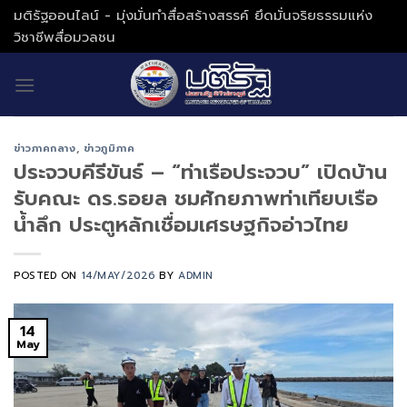
Skip
มติรัฐออนไลน์ - มุ่งมั่นทำสื่อสร้างสรรค์ ยึดมั่นจริยธรรมแห่ง
to
วิชาชีพสื่อมวลชน
content
ข่าวภาคกลาง
,
ข่าวภูมิภาค
ประจวบคีรีขันธ์ – “ท่าเรือประจวบ” เปิดบ้าน
รับคณะ ดร.รอยล ชมศักยภาพท่าเทียบเรือ
น้ำลึก ประตูหลักเชื่อมเศรษฐกิจอ่าวไทย
POSTED ON
14/MAY/2026
BY
ADMIN
14
May