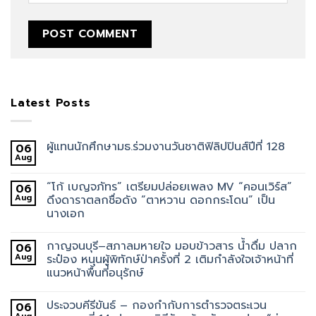
Latest Posts
ผู้แทนนักศึกษามธ.ร่วมงานวันชาติฟิลิปปินส์ปีที่ 128
06
Aug
“โก้ เบญจภัทร” เตรียมปล่อยเพลง MV “คอนเวิร์ส”
06
Aug
ดึงดาราตลกชื่อดัง “ตาหวาน ดอกกระโดน” เป็น
นางเอก
กาญจนบุรี–สภาลมหายใจ มอบข้าวสาร น้ำดื่ม ปลาก
06
Aug
ระป๋อง หนุนผู้พิทักษ์ป่าครั้งที่ 2 เติมกำลังใจเจ้าหน้าที่
แนวหน้าพื้นที่อนุรักษ์
ประจวบคีรีขันธ์ – กองกำกับการตำรวจตระเวน
06