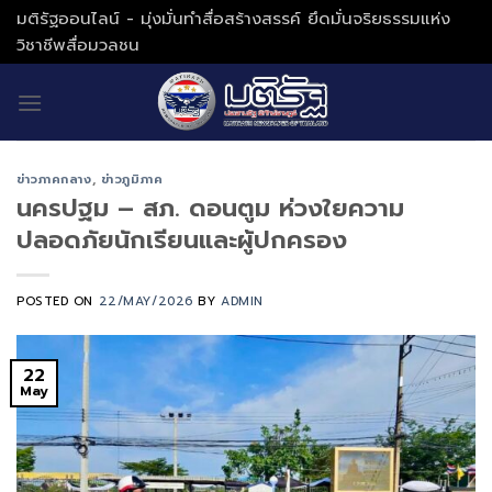
Skip
มติรัฐออนไลน์ - มุ่งมั่นทำสื่อสร้างสรรค์ ยึดมั่นจริยธรรมแห่ง
to
วิชาชีพสื่อมวลชน
content
ข่าวภาคกลาง
,
ข่าวภูมิภาค
นครปฐม – สภ. ดอนตูม ห่วงใยความ
ปลอดภัยนักเรียนและผู้ปกครอง
POSTED ON
22/MAY/2026
BY
ADMIN
22
May