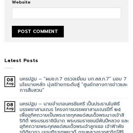
Website
Latest Posts
นครปฐม – “ผบช.ภ.7 ตรวจเยี่ยม บก.สส.ภ.7” มอบ 7
08
Aug
นโยบายหลัก มุ่งเป้ายกระดับสู่ “ศูนย์กลางการข่าวและ
การสืบสวน”
นครปฐม – นายอำเภอนครชัยศรี เป็นประธานในพิธี
08
Aug
บรรพชาสามเณร โครงการบรรพชาสามเณรปีที่ ๒๕
เพื่ออุทิศถวายเป็นพระราชกุศลแด่สมเด็จพระนางเจ้าสิ
ริกิติ์ พระบรมราชินีนาถ พระบรมราชชนนีพันปีหลวง และ
อุทิศถวายพระกุศลแด่สมเด็จพระเจ้าลูกเธอ เจ้าฟ้าพัช
รกิติยาภา นเรนทิราเทพยวดี กรมหลวงราชสาริณีสิริ