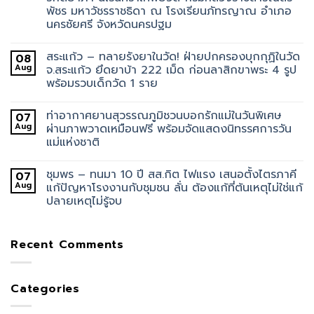
พัชร มหาวัชรราชธิดา ณ โรงเรียนภัทรญาณ อำเภอ
นครชัยศรี จังหวัดนครปฐม
สระแก้ว – ทลายรังยาในวัด! ฝ่ายปกครองบุกกุฏิในวัด
08
Aug
จ.สระแก้ว ยึดยาบ้า 222 เม็ด ก่อนลาสิกขาพระ 4 รูป
พร้อมรวบเด็กวัด 1 ราย
ท่าอากาศยานสุวรรณภูมิชวนบอกรักแม่ในวันพิเศษ
07
Aug
ผ่านภาพวาดเหมือนฟรี พร้อมจัดแสดงนิทรรศการวัน
แม่แห่งชาติ
ชุมพร – ทนมา 10 ปี สส.กิต ไฟแรง เสนอตั้งไตรภาคี
07
Aug
แก้ปัญหาโรงงานกับชุมชน ลั่น ต้องแก้ที่ต้นเหตุไม่ใช่แก้
ปลายเหตุไม่รู้จบ
Recent Comments
Categories