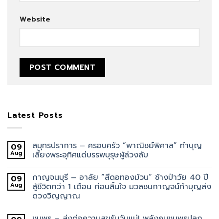
Website
Latest Posts
สมุทรปราการ – ครอบครัว “พาณิชย์พิศาล” ทำบุญ
09
Aug
เลี้ยงพระอุทิศแด่บรรพบุรุษผู้ล่วงลับ
กาญจนบุรี – อาลัย “สีดอทองม้วน” ช้างป่าวัย 40 ปี
09
Aug
สู้ชีวิตกว่า 1 เดือน ก่อนสิ้นใจ มวลชนกาญจน์ทำบุญส่ง
ดวงวิญญาณ
ชุมพร – ส่งต่อความสุขรับวันแม่! พลังคนชุมพรปลุก