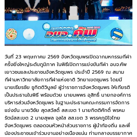
วันที่ 23 พฤษภาคม 2569 จังหวัดชุมพรเปิดฉากมหกรรมกีฬา
ครั้งยิ่งใหญ่ระดับภูมิภาค ในพิธีเปิดการแข่งขันกีฬา อบจ.คัพ
เยาวชนและประชาชนจังหวัดชุมพร ประจำปี 2569 ณ สนาม
กีฬามหาวิทยาลัยการกีฬาแห่งชาติ วิทยาเขตชุมพร โดยมี
นายเธียรชัย ชูกิตติวิบูลย์ ผู้ว่าราชการจังหวัดชุมพร ให้เกียรติ
เป็นประธานในพิธี พร้อมด้วย นายนพพร อุสิทธิ์ นายกองค์การ
บริหารส่วนจังหวัดชุมพร ในฐานะประธานคณะกรรมการจัดการ
แข่งขัน นายวิชัย สุดสวัสดิ์ สส.เขต 1 นายกิตติศักดิ์ พรหม
รัตน์สส.เขต 2 นายสุพล จุลใส สส.เขต 3 พรรคภูมิใจไทย
จังหวัดชุมพร ตลอดจนหัวหน้าส่วนราชการ ผู้นำท้องถิ่น และพี่
น้องประชาชนเข้าร่วมงานอย่างเนืองแน่น ท่ามกลางบรรยากาศ