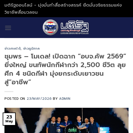
Skip
มติรัฐออนไลน์ - มุ่งมั่นทำสื่อสร้างสรรค์ ยึดมั่นจริยธรรมแห่ง
to
วิชาชีพสื่อมวลชน
content
ข่าวภาคใต้
,
ข่าวภูมิภาค
ชุมพร – โมเดล! เปิดฉาก “อบจ.คัพ 2569”
ยิ่งใหญ่ ขนทัพนักกีฬากว่า 2,500 ชีวิต ลุย
ศึก 4 ชนิดกีฬา มุ่งยกระดับเยาวชน
สู่”อาชีพ”
POSTED ON
23/MAY/2026
BY
ADMIN
23
May