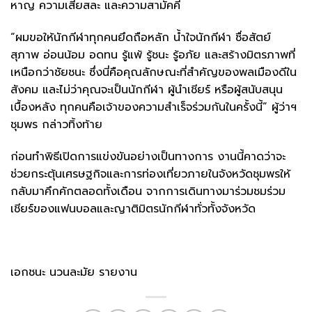
หาญ ความเสียสละ และความสามัคคี
“ผมขอให้นักกีฬาทุกคนยึดถือหลัก น้ำใจนักกีฬา ซื่อสัตย์
สุภาพ อ่อนน้อม อดทน รู้แพ้ รู้ชนะ รู้อภัย และสร้างมิตรภาพที่
เหนือกว่าชัยชนะ ซึ่งนี่คือคุณลักษณะที่สำคัญของพลเมืองดีใน
สังคม และไม่ว่าคุณจะเป็นนักกีฬา ผู้นำเชียร์ หรือผู้สนับสนุน
เบื้องหลัง ทุกคนคือเจ้าของความสำเร็จร่วมกันในครั้งนี้” ผู้ว่าฯ
ชุมพร กล่าวทิ้งท้าย
ก่อนทำพิธีเปิดการแข่งขันอย่างเป็นทางการ ​งานนี้คาดว่าจะ
ช่วยกระตุ้นเศรษฐกิจและการท่องเที่ยวภายในจังหวัดชุมพรให้
กลับมาคึกคักตลอดทั้งเดือน จากการเดินทางมาร่วมชมร่วม
เชียร์ของแฟนบอลและญาติมิตรนักกีฬาทั่วทั้งจังหวัด
เอกชนะ นวนละมัย รายงาน