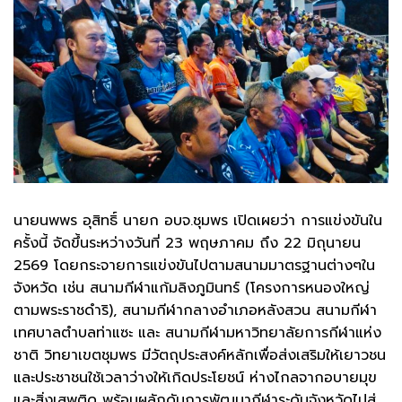
นายนพพร อุสิทธิ์ นายก อบจ.ชุมพร เปิดเผยว่า การแข่งขันใน
ครั้งนี้ จัดขึ้นระหว่างวันที่ 23 พฤษภาคม ถึง 22 มิถุนายน
2569 โดยกระจายการแข่งขันไปตามสนามมาตรฐานต่างๆใน
จังหวัด เช่น สนามกีฬาแก้มลิงภูมินทร์ (โครงการหนองใหญ่
ตามพระราชดำริ), สนามกีฬากลางอำเภอหลังสวน สนามกีฬา
เทศบาลตำบลท่าแซะ และ สนามกีฬามหาวิทยาลัยการกีฬาแห่ง
ชาติ วิทยาเขตชุมพร มีวัตถุประสงค์หลักเพื่อส่งเสริมให้เยาวชน
และประชาชนใช้เวลาว่างให้เกิดประโยชน์ ห่างไกลจากอบายมุข
และสิ่งเสพติด พร้อมผลักดันการพัฒนากีฬาระดับจังหวัดไปสู่