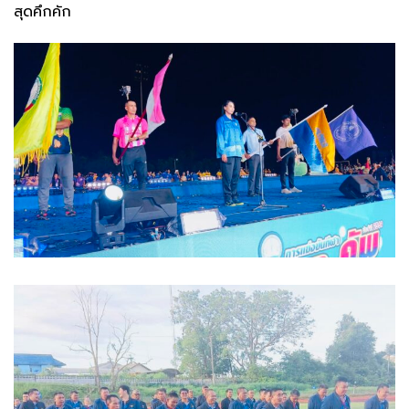
สุดคึกคัก