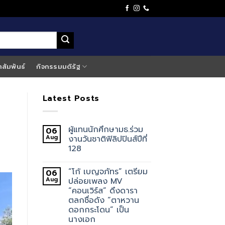
าสัมพันธ์
กิจกรรมมติรัฐ
Latest Posts
ผู้แทนนักศึกษามธ.ร่วม
06
Aug
งานวันชาติฟิลิปปินส์ปีที่
128
“โก้ เบญจภัทร” เตรียม
06
Aug
ปล่อยเพลง MV
“คอนเวิร์ส” ดึงดารา
ตลกชื่อดัง “ตาหวาน
ดอกกระโดน” เป็น
นางเอก