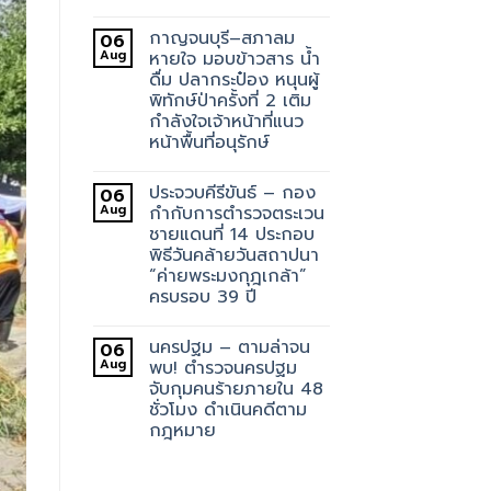
กาญจนบุรี–สภาลม
06
Aug
หายใจ มอบข้าวสาร น้ำ
ดื่ม ปลากระป๋อง หนุนผู้
พิทักษ์ป่าครั้งที่ 2 เติม
กำลังใจเจ้าหน้าที่แนว
หน้าพื้นที่อนุรักษ์
ประจวบคีรีขันธ์ – กอง
06
Aug
กำกับการตำรวจตระเวน
ชายแดนที่ 14 ประกอบ
พิธีวันคล้ายวันสถาปนา
“ค่ายพระมงกุฎเกล้า”
ครบรอบ 39 ปี
นครปฐม – ตามล่าจน
06
Aug
พบ! ตำรวจนครปฐม
จับกุมคนร้ายภายใน 48
ชั่วโมง ดำเนินคดีตาม
กฎหมาย