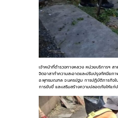
เจ้าหน้าที่ตำรวจทางหลวง หน่วยบริการฯ สา
จิตอาสาทำความสะอาดและปรับปรุงทัศนียภ
อ.พุทธมณฑล จ.นครปฐม ​การปฏิบัติภารกิจในครั้
การขับขี่ และเสริมสร้างความปลอดภัยให้แก่ป