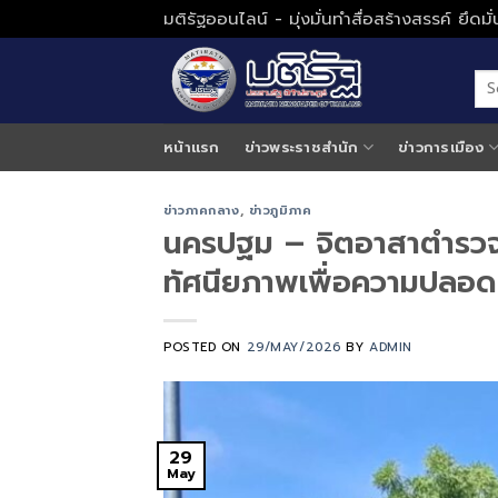
Skip
มติรัฐออนไลน์ - มุ่งมั่นทำสื่อสร้างสรรค์ ยึดม
to
content
หน้าแรก
ข่าวพระราชสำนัก
ข่าวการเมือง
ข่าวภาคกลาง
,
ข่าวภูมิภาค
นครปฐม – จิตอาสาตำรวจ
ทัศนียภาพเพื่อความปลอด
POSTED ON
29/MAY/2026
BY
ADMIN
29
May