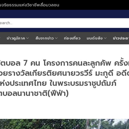
ั่นจริยธรรมแห่งวิชาชีพสื่อมวลชน
ข่าวภูมิภาค
สืบจากข่าว
ท่องเที่ยว
มนต์ขลัง
ข่าวประช
ตบอล 7 คน โครงการคนละลูกคัพ ครั้งท
ยรางวัลเกียรติยศนายวรวีร์ มะกูดี อดี
่งประเทศไทย ในพระบรมราชูปถัมภ์
ตบอลนานาชาติ(ฟีฟ่า)