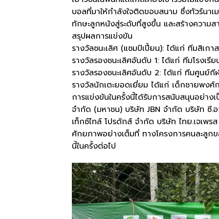
บอลที่มาให้กำลังใจติดขอบสนาม ซึ่งทัวร์นาเมน
ทักษะลูกหนังสู่ระดับที่สูงขึ้น และสร้างความส
​สรุปผลการแข่งขัน
​รางวัลชนะเลิศ (แชมป์เปี้ยน): ได้แก่ ทีมสิเ
​รางวัลรองชนะเลิศอันดับ 1: ได้แก่ ทีมโรงเรี
​รางวัลรองชนะเลิศอันดับ 2: ได้แก่ ทีมศูนย์
​รางวัลนักเตะยอดเยี่ยม ได้แก่ เด็กชายพงศ์
​การแข่งขันในครั้งนี้ได้รับการสนับสนุนอย่าง
จำกัด (มหาชน) บริษัท JBN จำกัด บริษัท ซี.อา
เท็กซ์ไทล์ โปรดักส์ จำกัด บริษัท ไทย.เจเพร
ศักยภาพอย่างเต็มที่ ทางโครงการคนละลูก
นี้ในครั้งต่อไป