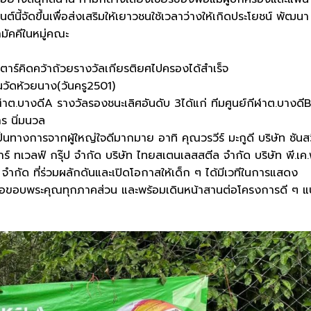
ต์นี้จัดขึ้นเพื่อส่งเสริมให้เยาวชนใช้เวลาว่างให้เกิดประโยชน์ พัฒนา
ามัคคีในหมู่คณะ
กาสตาร์คิดคว้าถ้วยรางวัลเกียรติยศไปครองได้สำเร็จ
ยนวัดห้วยนาง(วันครู2501)
กีฬาต.บางดีA รางวัลรองชนะเลิศอันดับ 3ได้แก่ ทีมศูนย์กีฬาต.บางดีB
กร นิ่มนวล
เป็นทางการจากผู้ใหญ่ใจดีมากมาย อาทิ คุณวรวีร์ มะกูดี บริษัท ซันส
ร์ ทเวลฟ์ กรุ๊ป จำกัด บริษัท ไทยสเตนเลสสตีล จำกัด บริษัท พี.เค.พ
ส จำกัด ที่ร่วมผลักดันและเปิดโอกาสให้เด็ก ๆ ได้มีเวทีในการแสดง
ขอขอบพระคุณทุกภาคส่วน และพร้อมเดินหน้าสานต่อโครงการดี ๆ 