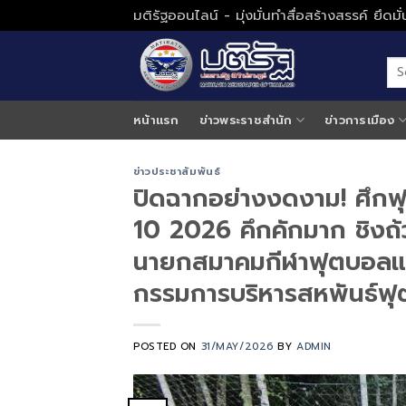
Skip
มติรัฐออนไลน์ - มุ่งมั่นทำสื่อสร้างสรรค์ ยึดม
to
content
หน้าแรก
ข่าวพระราชสำนัก
ข่าวการเมือง
ข่าวประชาสัมพันธ์
ปิดฉากอย่างงดงาม! ศึกฟุ
10 2026 คึกคักมาก ชิงถ้ว
นายกสมาคมกีฬาฟุตบอลแห
กรรมการบริหารสหพันธ์ฟุ
POSTED ON
31/MAY/2026
BY
ADMIN