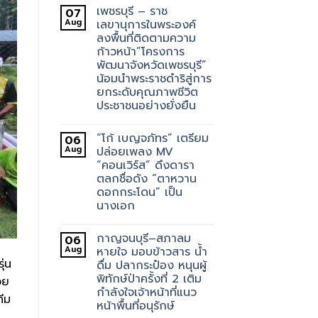
เพชรบุรี – ราช
07
Aug
เลขานุการในพระองค์
ลงพื้นที่ติดตามความ
ก้าวหน้า”โครงการ
พัฒนาจังหวัดเพชรบุรี”
น้อมนำพระราชดำริสู่การ
ยกระดับคุณภาพชีวิต
ประชาชนอย่างยั่งยืน
“โก้ เบญจภัทร” เตรียม
06
Aug
ปล่อยเพลง MV
“คอนเวิร์ส” ดึงดารา
ตลกชื่อดัง “ตาหวาน
ดอกกระโดน” เป็น
นางเอก
กาญจนบุรี–สภาลม
06
Aug
หายใจ มอบข้าวสาร น้ำ
ุ่น
ดื่ม ปลากระป๋อง หนุนผู้
พิทักษ์ป่าครั้งที่ 2 เติม
วย
กำลังใจเจ้าหน้าที่แนว
ีม
หน้าพื้นที่อนุรักษ์