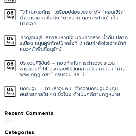
“โก้ เบญจภัทร” เตรียมปล่อยเพลง MV “คอนเวิร์ส”
06
Aug
ดึงดาราตลกชื่อดัง “ตาหวาน ดอกกระโดน” เป็น
นางเอก
กาญจนบุรี–สภาลมหายใจ มอบข้าวสาร น้ำดื่ม ปลาก
06
Aug
ระป๋อง หนุนผู้พิทักษ์ป่าครั้งที่ 2 เติมกำลังใจเจ้าหน้าที่
แนวหน้าพื้นที่อนุรักษ์
ประจวบคีรีขันธ์ – กองกำกับการตำรวจตระเวน
06
Aug
ชายแดนที่ 14 ประกอบพิธีวันคล้ายวันสถาปนา “ค่าย
พระมงกุฎเกล้า” ครบรอบ 39 ปี
นครปฐม – ตามล่าจนพบ! ตำรวจนครปฐมจับกุม
06
Aug
คนร้ายภายใน 48 ชั่วโมง ดำเนินคดีตามกฎหมาย
Recent Comments
Categories