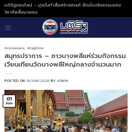
Skip
มติรัฐออนไลน์ - มุ่งมั่นทำสื่อสร้างสรรค์ ยึดมั่นจริยธรรมแห่ง
to
วิชาชีพสื่อมวลชน
content
ข่าวภาคกลาง
,
ข่าวภูมิภาค
สมุทรปราการ – ชาวบางพลีแห่ร่วมกิจกรรม
เวียนเทียนวัดบางพลีใหญ่กลางจำนวนมาก
POSTED ON
01/JUN/2026
BY
ADMIN
01
Jun