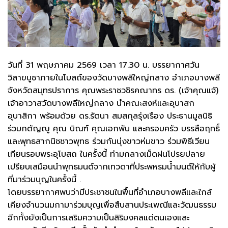
วันที่ 31 พฤษภาคม 2569 เวลา 17.30 น. บรรยากาศวัน
วิสาขบูชาภายในโบสถ์ของวัดบางพลีใหญ่กลาง อำเภอบางพลี
จังหวัดสมุทรปราการ คุณพระราชวชิรคณาทร ดร. (เจ้าคุณแจ้)
เจ้าอาวาสวัดบางพลีใหญ่กลาง นำคณะสงห์และอุบาสก
อุบาสิกา พร้อมด้วย ดร.รัตนา สมสกุลรุ่งเรือง ประธานมูลนิธิ
ร่วมกตัญญู คุณ บิณฑ์ คุณเอกพัน และครอบครัว บรรลือฤทธิ์
และพุทธสากนิชชาวพุทธ ร่วมกันนุ่งขาวห่มขาว ร่วมพิธีเวียน
เทียนรอบพระอุโบสถ ในครั้งนี้ ท่ามกลางเม็ดฝนโปรยปลาย
เปรียบเสมือนนำพุทธมนต์จากเทวดาที่ประพหรมน้ำมนต์ให้กับผู้
ที่มาร่วมบุญในครั้งนี้ .
โดยบรรยากาศพบว่ามีประชาชนในพื้นที่อำเภอบางพลีและใกล้
เคียงจำนวนมกามาร่วมบุญเพื่อสืบสานประเพณีและวัฒนธรรม
อีกทั้งยังเป็นการเสริมความเป็นสิริมงคลแด่ตนเองและ