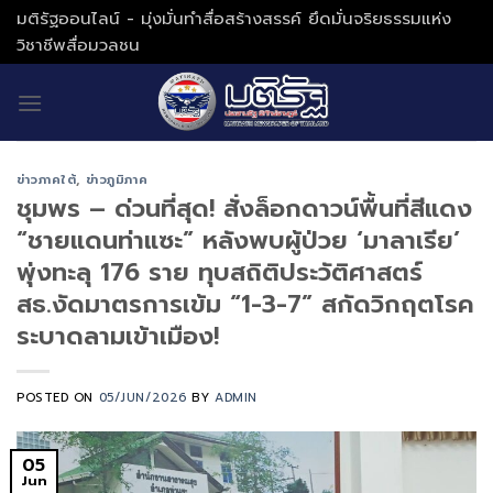
Skip
มติรัฐออนไลน์ - มุ่งมั่นทำสื่อสร้างสรรค์ ยึดมั่นจริยธรรมแห่ง
to
วิชาชีพสื่อมวลชน
content
ข่าวภาคใต้
,
ข่าวภูมิภาค
ชุมพร – ด่วนที่สุด! สั่งล็อกดาวน์พื้นที่สีแดง
“ชายแดนท่าแซะ” หลังพบผู้ป่วย ‘มาลาเรีย’
พุ่งทะลุ 176 ราย ทุบสถิติประวัติศาสตร์
สธ.งัดมาตรการเข้ม “1-3-7” สกัดวิกฤตโรค
ระบาดลามเข้าเมือง!
POSTED ON
05/JUN/2026
BY
ADMIN
05
Jun