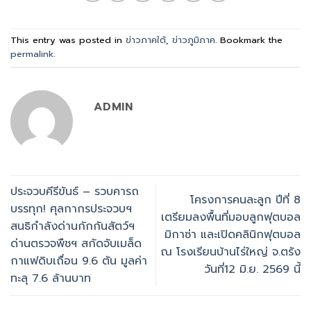
This entry was posted in
ข่าวภาคใต้
,
ข่าวภูมิภาค
. Bookmark the
permalink
.
ADMIN
ประจวบคีรีขันธ์ – รวบคารถ
โครงการคนละลูก ปีที่ 8
บรรทุก! ศุลกากรประจวบฯ
เตรียมลงพื้นที่มอบลูกฟุตบอล
สนธิกำลังด่านกักกันสัตว์ฯ
มิกาซ่า และเปิดคลินิกฟุตบอล
ด่านตรวจพืชฯ สกัดจับเมล็ด
ณ โรงเรียนบ้านไร่ใหญ่ จ.ตรัง
กาแฟดิบเถื่อน 9.6 ตัน มูลค่า
วันที่12 มิ.ย. 2569 นี้
ทะลุ 7.6 ล้านบาท