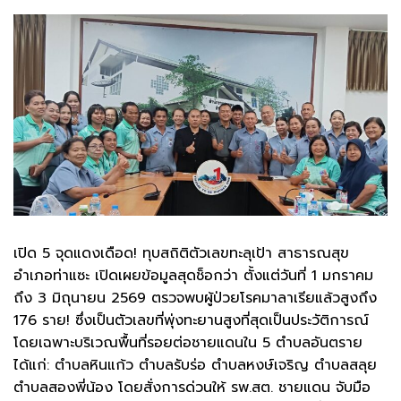
เปิด 5 จุดแดงเดือด! ทุบสถิติตัวเลขทะลุเป้า ​สาธารณสุข
อำเภอท่าแซะ เปิดเผยข้อมูลสุดช็อกว่า ตั้งแต่วันที่ 1 มกราคม
ถึง 3 มิถุนายน 2569 ตรวจพบผู้ป่วยโรคมาลาเรียแล้วสูงถึง
176 ราย! ซึ่งเป็นตัวเลขที่พุ่งทะยานสูงที่สุดเป็นประวัติการณ์
โดยเฉพาะบริเวณพื้นที่รอยต่อชายแดนใน 5 ตำบลอันตราย
ได้แก่: ​ตำบลหินแก้ว ​ตำบลรับร่อ ​ตำบลหงษ์เจริญ ​ตำบลสลุย ​
ตำบลสองพี่น้อง ​โดยสั่งการด่วนให้ รพ.สต. ชายแดน จับมือ