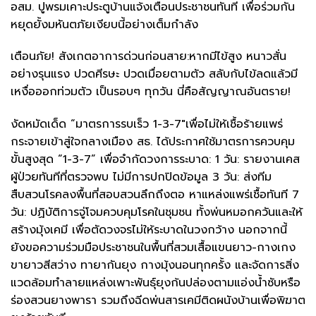
อสม. ปูพรมเคาะประตูบ้านแจ้งเตือนประชาชนทันที เพื่อร่วมกัน
หยุดยั้งมหันตภัยเงียบนี้อย่างเต็มกำลัง
เตือนภัย! สังเกตอาการด่วนก่อนสาย:หากมีไข้สูง หนาวสั่น
อย่างรุนแรง ปวดศีรษะ ปวดเมื่อยตามตัว สลับกับไข้ลดแล้วมี
เหงื่อออกท่วมตัว เป็นรอบๆ ทุกวัน นี่คือสัญญาณอันตราย!
​งัดหมัดเด็ด “มาตรการรบเร็ว 1-3-7″​เพื่อไม่ให้เชื้อร้ายแพร่
กระจายเข้าสู่ใจกลางเมือง สธ. ได้ประกาศใช้มาตรการควบคุม
ขั้นสูงสุด “1-3-7” เพื่อจำกัดวงการระบาด: ​1 วัน: รายงานเคส
ผู้ป่วยทันทีที่ตรวจพบ ไม่มีการปกปิดข้อมูล ​3 วัน: ส่งทีม
สืบสวนโรคลงพื้นที่สอบสวนลึกถึงตอ หาแหล่งแพร่เชื้อทันที ​7
วัน: ปฏิบัติการจู่โจมควบคุมโรคในชุมชน ทั้งพ่นหมอกควันและให้
สร้างมุ้งเคมี เพื่อตัดวงจรไม่ให้ระบาดในวงกว้าง ​นอกจากนี้
ยังขอความร่วมมือประชาชนในพื้นที่สวมเสื้อแขนยาว-กางเกง
ขายาวสีสว่าง ทายากันยุง กางมุ้งนอนทุกครั้ง และจัดการสิ่ง
แวดล้อมทำลายแหล่งเพาะพันธุ์ยุงก้นปล่องตามแอ่งน้ำซับหรือ
ร่องสวนยางพารา รวมถึงฉีดพ่นสารเคมีติดผนังบ้านเพื่อพิฆาต