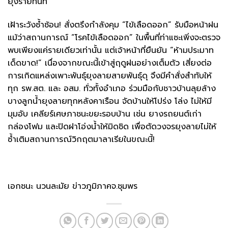
ยุงร้ายทันที
เฝ้าระวังซ้ำซ้อน! สั่งตรึงกำลังคุม “ไข้เลือดออก” รับมือหน้าฝน
​แม้ว่าสถานการณ์ “โรคไข้เลือดออก” ในพื้นที่ท่าแซะเพิ่งจะตรวจ
พบเพียงแค่รายเดียวเท่านั้น แต่เจ้าหน้าที่ยืนยัน “ห้ามประมาท
เด็ดขาด!” เนื่องจากขณะนี้เข้าสู่ฤดูฝนอย่างเต็มตัว เสี่ยงต่อ
การเกิดแหล่งเพาะพันธุ์ยุงลายสายพันธุ์ดุ ​จึงมีคำสั่งสำทับให้
ทุก รพ.สต. และ อสม. ทั่วทั้งอำเภอ ร่วมมือกับชาวบ้านลุยล้าง
บางลูกน้ำยุงลายทุกหลังคาเรือน จัดบ้านให้โปร่ง โล่ง ไม่ให้มี
มุมอับ เคลียร์เศษภาชนะขยะรอบบ้าน เช่น ยางรถยนต์เก่า
กล่องโฟม และปิดฝาโอ่งน้ำให้มิดชิด เพื่อตัดวงจรยุงลายไม่ให้
ซ้ำเติมสถานการณ์วิกฤตมาลาเรียในขณะนี้!
เอกชนะ นวนละมัย ข่าวภูมิภาคจ.ชุมพร