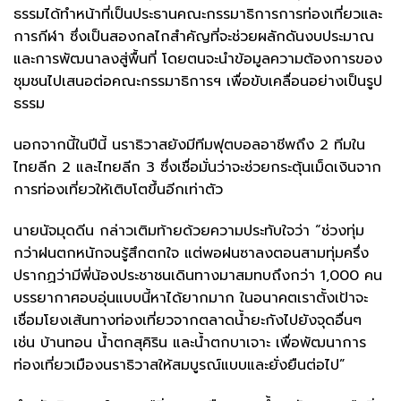
ธรรมได้ทำหน้าที่เป็นประธานคณะกรรมาธิการการท่องเที่ยวและ
การกีฬา ซึ่งเป็นสองกลไกสำคัญที่จะช่วยผลักดันงบประมาณ
และการพัฒนาลงสู่พื้นที่ โดยตนจะนำข้อมูลความต้องการของ
ชุมชนไปเสนอต่อคณะกรรมาธิการฯ เพื่อขับเคลื่อนอย่างเป็นรูป
ธรรม
นอกจากนี้ในปีนี้ นราธิวาสยังมีทีมฟุตบอลอาชีพถึง 2 ทีมใน
ไทยลีก 2 และไทยลีก 3 ซึ่งเชื่อมั่นว่าจะช่วยกระตุ้นเม็ดเงินจาก
การท่องเที่ยวให้เติบโตขึ้นอีกเท่าตัว
นายนัจมุดดีน กล่าวเติมท้ายด้วยความประทับใจว่า “ช่วงทุ่ม
กว่าฝนตกหนักจนรู้สึกตกใจ แต่พอฝนซาลงตอนสามทุ่มครึ่ง
ปรากฏว่ามีพี่น้องประชาชนเดินทางมาสมทบถึงกว่า 1,000 คน
บรรยากาศอบอุ่นแบบนี้หาได้ยากมาก ในอนาคตเราตั้งเป้าจะ
เชื่อมโยงเส้นทางท่องเที่ยวจากตลาดน้ำยะกังไปยังจุดอื่นๆ
เช่น บ้านทอน น้ำตกสุคิริน และน้ำตกบาเจาะ เพื่อพัฒนาการ
ท่องเที่ยวเมืองนราธิวาสให้สมบูรณ์แบบและยั่งยืนต่อไป”