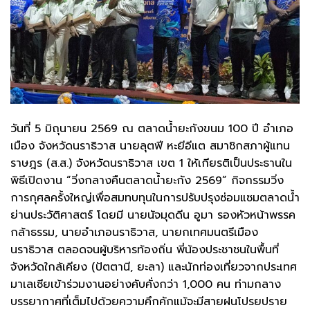
วันที่ 5 มิถุนายน 2569 ณ ตลาดน้ำยะกังขนม 100 ปี อำเภอ
เมือง จังหวัดนราธิวาส นายลุตฟี หะยีอีแต สมาชิกสภาผู้แทน
ราษฎร (ส.ส.) จังหวัดนราธิวาส เขต 1 ให้เกียรติเป็นประธานใน
พิธีเปิดงาน “วิ่งกลางคืนตลาดน้ำยะกัง 2569” กิจกรรมวิ่ง
การกุศลครั้งใหญ่เพื่อสมทบทุนในการปรับปรุงซ่อมแซมตลาดน้ำ
ย่านประวัติศาสตร์ โดยมี นายนัจมุดดีน อูมา รองหัวหน้าพรรค
กล้าธรรม, นายอำเภอนราธิวาส, นายกเทศมนตรีเมือง
นราธิวาส ตลอดจนผู้บริหารท้องถิ่น พี่น้องประชาชนในพื้นที่
จังหวัดใกล้เคียง (ปัตตานี, ยะลา) และนักท่องเที่ยวจากประเทศ
มาเลเซียเข้าร่วมงานอย่างคับคั่งกว่า 1,000 คน ท่ามกลาง
บรรยากาศที่เต็มไปด้วยความคึกคักแม้จะมีสายฝนโปรยปราย