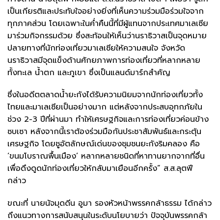
เป็นเกียรติและประทับใจอย่างยิ่งที่เห็นความร่วมมือร่วมใจจาก
ทุกภาคส่วน โดยเฉพาะในค่ำคืนนี้ที่มีผู้แทนจากประเทศมาเลเซีย
มาร่วมกิจกรรมด้วย ซึ่งสะท้อนให้เห็นว่านราธิวาสเป็นจุดหมาย
ปลายทางที่นักท่องเที่ยวมาเลเซียให้ความสนใจ จังหวัด
นราธิวาสมีจุดแข็งด้านศักยภาพการท่องเที่ยวที่หลากหลาย
ทั้งทะเล น้ำตก และภูเขา ซึ่งเป็นแลนด์มาร์กสำคัญ
ซึ่งในอดีตตลาดน้ำยะกังได้รับความนิยมจากนักท่องเที่ยวทั้ง
ไทยและมาเลเซียเป็นอย่างมาก แต่หลังจากประสบอุทกภัยใน
ช่วง 2-3 ปีที่ผ่านมา ทำให้เศรษฐกิจและการท่องเที่ยวค่อนข้าง
ซบเซา หลังจากนี้เราต้องร่วมมือกันประชาสัมพันธ์และกระตุ้น
เศรษฐกิจ โดยชูอัตลักษณ์เด่นของชุมชนยะกังริมคลอง คือ
‘ขนมโบราณพื้นเมือง’ หลากหลายชนิดที่หาทานยากจากที่อื่น
เพื่อดึงดูดนักท่องเที่ยวให้กลับมาเยือนอีกครั้ง” ส.ส.ลุตฟี
กล่าว
ขณะที่ นายนัจมุดดีน อูมา รองหัวหน้าพรรคกล้าธรรม ได้กล่าว
ถึงแนวทางการสนับสนุนในระดับนโยบายว่า ปัจจุบันพรรคกล้า