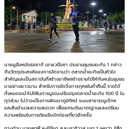
นายมูฮัมหมัดรอซากี เอาแวบือซา ประธานชุมชนยะกัง 1 กล่าว
ถึงวัตถุประสงค์ของการจัดงานว่า ตลาดน้ำยะกังเป็นหัวใจ
สำคัญและเป็นสถาบันที่สร้างอาชีพสร้างรายได้ให้กับคนในชุมชน
มาอย่างยาวนาน สำหรับการจัดวิ่งการกุศลในค่ำคืนนี้ รายได้
ทั้งหมดจะนำไปใช้ในการบูรณะปรับปรุงตลาดน้ำยะกัง 100 ปี ใน
ทุกส่วน ไม่ว่าจะเป็นการพัฒนาภูมิทัศน์ ระบบสาธารณูปโภค
และสิ่งอำนวยความสะดวก เพื่อยกระดับมาตรฐานและเตรียม
ความพร้อมในการต้อนรับนักท่องเที่ยวอีกครั้ง
ทางด้าน นายลุตฟี หะยีอีแต ส.ส.นราธิวาส เขต 1 เผยว่า รู้สึก