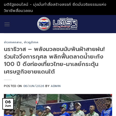
Skip
มติรัฐออนไลน์ - มุ่งมั่นทำสื่อสร้างสรรค์ ยึดมั่นจริยธรรมแห่ง
to
วิชาชีพสื่อมวลชน
content
ข่าวภาคกลาง
,
ข่าวภูมิภาค
นราธิวาส – พลังมวลชนนับพันฝ่าสายฝน!
ร่วมใจวิ่งการกุศล พลิกฟื้นตลาดน้ำยะกัง
100 ปี ดึงท่องเที่ยวไทย-มาเลย์กระตุ้น
เศรษฐกิจชายแดนใต้
POSTED ON
06/JUN/2026
BY
ADMIN
06
Jun