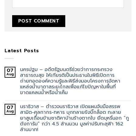
Latest Posts
นครปฐม – อดีตรัฐมนตรีช่วยว่าการกระทรวง
07
Aug
สาธารณสุข ให้เกียรติเป็นประธานในพิธีเปิดการ
ถ่ายทอดองค์ความรู้และพิธีส่งมอบโครงการจัดหา
แหล่งน้ำบาดาลระยะไกลเพื่อแก้ไขปัญหาในพื้นที่
ขาดแคลนน้ำหรือน้ำเค็ม
นราธิวาส – ตำรวจนราธิวาส เปิดแผนจับมือสรรพ
07
Aug
สามิต-ศุลกากร-ทหาร บุกทลายรังบิ๊กล็อต ทะลาย
ยาสูบเถื่อนข้ามชาติคาบ้านร้างตากใบ ยึดบุหรี่นอก “กู
ดังการัม” กว่า 4.5 ล้านมวน มูลค่าปรับทะลุฟ้า 162
ล้านบาท!