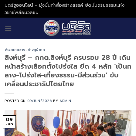
Skip
มติรัฐออนไลน์ - มุ่งมั่นทำสื่อสร้างสรรค์ ยึดมั่นจริยธรรมแห่ง
to
วิชาชีพสื่อมวลชน
content
ข่าวภาคกลาง
,
ข่าวภูมิภาค
สิงห์บุรี – กกต.สิงห์บุรี ครบรอบ 28 ปี เดิน
หน้าสร้างเลือกตั้งโปร่งใส ยึด 4 หลัก ‘เป็นก
ลาง-โปร่งใส-เที่ยงธรรม-มีส่วนร่วม’ ขับ
เคลื่อนประชาธิปไตยไทย
POSTED ON
09/JUN/2026
BY
ADMIN
09
Jun