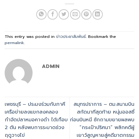
This entry was posted in
ข่าวประชาสัมพันธ์
. Bookmark the
permalink
.
ADMIN
เพชรบุรี – ประมงร่วมกับภาคี
สมุทรปราการ – ตม.สนามบิน
เครือข่ายลงแขกลงคลอง
สกัดนาทีสุดท้าย หนุ่มออสซี่
กำจัดปลาหมอคางดำ ได้เกือบ
ก่อนบินหนี ซักถามขยายผลพบ
2 ตัน หลังพบการระบาดช่วง
“กระเป๋าปริศนา” พลิกคดีผู้
ฤดูวางไข่
เยาว์สูญหายสู่คดีฆาตกรรม