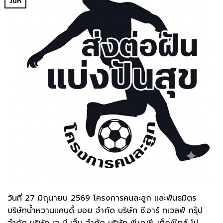
Jun
วันที่ 27 มิถุนายน 2569 โครงการคนละลูก และพันธมิตร
บริษัทน้ำหวานแคนดี้ บอย จำกัด บริษัท ซี.อาร์ ทเวลฟ์ กรุ๊ป
จำกัด บริษัท เจ บี เอ็น จำกัด บริษัท พี.เค.พี. เท็กซ์ไทล์ โป