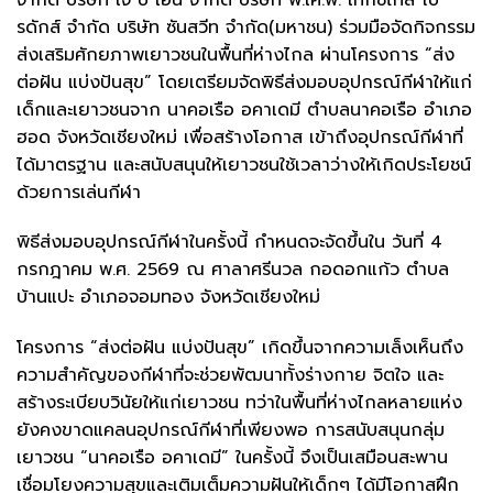
รดักส์ จำกัด บริษัท ซันสวีท จำกัด(มหาชน) ร่วมมือจัดกิจกรรม
ส่งเสริมศักยภาพเยาวชนในพื้นที่ห่างไกล ผ่านโครงการ “ส่ง
ต่อฝัน แบ่งปันสุข” โดยเตรียมจัดพิธีส่งมอบอุปกรณ์กีฬาให้แก่
เด็กและเยาวชนจาก นาคอเรือ อคาเดมี ตำบลนาคอเรือ อำเภอ
ฮอด จังหวัดเชียงใหม่ เพื่อสร้างโอกาส เข้าถึงอุปกรณ์กีฬาที่
ได้มาตรฐาน และสนับสนุนให้เยาวชนใช้เวลาว่างให้เกิดประโยชน์
ด้วยการเล่นกีฬา
​พิธีส่งมอบอุปกรณ์กีฬาในครั้งนี้ กำหนดจะจัดขึ้นใน วันที่ 4
กรกฎาคม พ.ศ. 2569 ณ ศาลาศรีนวล กอดอกแก้ว ตำบล
บ้านแปะ อำเภอจอมทอง จังหวัดเชียงใหม่
​โครงการ “ส่งต่อฝัน แบ่งปันสุข” เกิดขึ้นจากความเล็งเห็นถึง
ความสำคัญของกีฬาที่จะช่วยพัฒนาทั้งร่างกาย จิตใจ และ
สร้างระเบียบวินัยให้แก่เยาวชน ทว่าในพื้นที่ห่างไกลหลายแห่ง
ยังคงขาดแคลนอุปกรณ์กีฬาที่เพียงพอ การสนับสนุนกลุ่ม
เยาวชน “นาคอเรือ อคาเดมี” ในครั้งนี้ จึงเป็นเสมือนสะพาน
เชื่อมโยงความสุขและเติมเต็มความฝันให้เด็กๆ ได้มีโอกาสฝึก