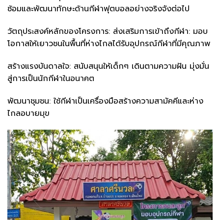
ซ้อมและพัฒนาทักษะด้านกีฬาฟุตบอลอย่างจริงจังต่อไป
​วัตถุประสงค์หลักของโครงการ: ส่งเสริมการเข้าถึงกีฬา: มอบ
โอกาสให้เยาวชนในพื้นที่ห่างไกลได้รับอุปกรณ์กีฬาที่มีคุณภาพ
​สร้างแรงบันดาลใจ: สนับสนุนให้เด็กๆ เดินตามความฝัน มุ่งมั่น
สู่การเป็นนักกีฬาในอนาคต
​พัฒนาชุมชน: ใช้กีฬาเป็นเครื่องมือสร้างความสามัคคีและห่าง
ไกลอบายมุข