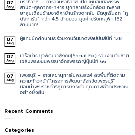
นราธิวาส – ตำรวจนราธิวาส เปิดแผนจับมือสรรพ
07
Aug
สามิต-ศุลกากร-ทหาร บุกทลายรังบิ๊กล็อต ทะลาย
ยาสูบเถื่อนข้ามชาติคาบ้านร้างตากใบ ยึดบุหรี่นอก “กู
ดังการัม” กว่า 4.5 ล้านมวน มูลค่าปรับทะลุฟ้า 162
ล้านบาท!
ผู้แทนนักศึกษามธ.ร่วมงานวันชาติฟิลิปปินส์ปีที่ 128
07
Aug
เครือข่ายยุวพัฒนาสังคม(Social Fix) ร่วมงานวันชาติ
07
Aug
เฉลิมพระชนมพรรษาจักรพรรดิญี่ปุ่นปีที่ 66
เพชรบุรี – ราชเลขานุการในพระองค์ ลงพื้นที่ติดตาม
07
Aug
ความก้าวหน้า”โครงการพัฒนาจังหวัดเพชรบุรี”
น้อมนำพระราชดำริสู่การยกระดับคุณภาพชีวิตประชาชน
อย่างยั่งยืน
Recent Comments
Categories