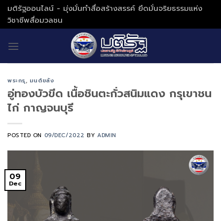
Skip
มติรัฐออนไลน์ - มุ่งมั่นทำสื่อสร้างสรรค์ ยึดมั่นจริยธรรมแห่ง
to
วิชาชีพสื่อมวลชน
content
พระกรุ
,
มนต์ขลัง
อู่ทองบัวขีด เนื้อชินตะกั่วสนิมแดง กรุเขาชน
ไก่ กาญจนบุรี
POSTED ON
09/DEC/2022
BY
ADMIN
09
Dec