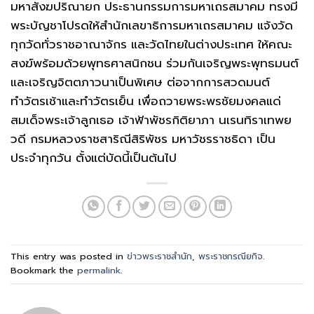
มหาสังฆปริณายก ประธานกรรมการมหาเถรสมาคม ทรงมี
พระบัญชาโปรดให้สำนักเลขาธิการมหาเถรสมาคม แจ้งวัด
ทุกวัดทั่วราชอาณาจักร และวัดไทยในต่างประเทศ ให้คณะ
สงฆ์พร้อมด้วยพุทธศาสนิกชน ร่วมกันเจริญพระพุทธมนต์
และเจริญจิตตภาวนาเป็นพิเศษ ต่อจากการสวดมนต์
ทำวัตรเช้าและทำวัตรเย็น เพื่อถวายพระพรชัยมงคลแด่
สมเด็จพระเจ้าลูกเธอ เจ้าฟ้าพัชรกิติยาภา นเรนทิราเทพย
วดี กรมหลวงราชสาริณีสิริพัชร มหาวัชรราชธิดา เป็น
ประจำทุกวัน ตั้งแต่บัดนี้เป็นต้นไป
This entry was posted in
ข่าวพระราชสำนัก
,
พระราชกรณียกิจ
.
Bookmark the
permalink
.