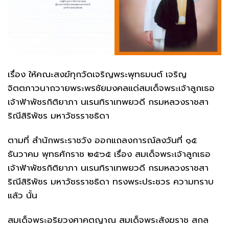
เรื่อง ให้คณะสงฆ์ทุกวัดเจริญพระพุทธมนต์ เจริญ
จิตตภาวนาถวายพระพรชัยมงคลแด่สมเด็จพระเจ้าลูกเธอ
เจ้าฟ้าพัชรกิติยาภา นเรนทิราเทพยวดี กรมหลวงราชสา
ริณีสิริพัชร มหาวัชรราชธิดา
ตามที่ สำนักพระราชวัง ออกแถลงการณ์ลงวันที่ ๑๕
ธันวาคม พุทธศักราช ๒๕๖๕ เรื่อง สมเด็จพระเจ้าลูกเธอ
เจ้าฟ้าพัชรกิติยาภา นเรนทิราเทพยวดี กรมหลวงราชสา
ริณีสิริพัชร มหาวัชรราชธิดา ทรงพระประชวร ความทราบ
แล้ว นั้น
สมเด็จพระอริยวงศาคตญาณ สมเด็จพระสังฆราช สกล