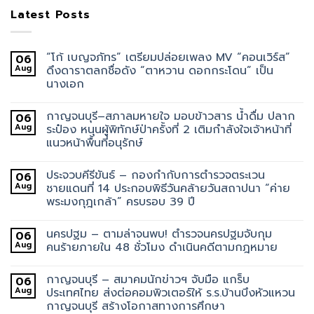
Latest Posts
“โก้ เบญจภัทร” เตรียมปล่อยเพลง MV “คอนเวิร์ส”
06
Aug
ดึงดาราตลกชื่อดัง “ตาหวาน ดอกกระโดน” เป็น
นางเอก
กาญจนบุรี–สภาลมหายใจ มอบข้าวสาร น้ำดื่ม ปลาก
06
Aug
ระป๋อง หนุนผู้พิทักษ์ป่าครั้งที่ 2 เติมกำลังใจเจ้าหน้าที่
แนวหน้าพื้นที่อนุรักษ์
ประจวบคีรีขันธ์ – กองกำกับการตำรวจตระเวน
06
Aug
ชายแดนที่ 14 ประกอบพิธีวันคล้ายวันสถาปนา “ค่าย
พระมงกุฎเกล้า” ครบรอบ 39 ปี
นครปฐม – ตามล่าจนพบ! ตำรวจนครปฐมจับกุม
06
Aug
คนร้ายภายใน 48 ชั่วโมง ดำเนินคดีตามกฎหมาย
กาญจนบุรี – สมาคมนักข่าวฯ จับมือ แกร็บ
06
Aug
ประเทศไทย ส่งต่อคอมพิวเตอร์ให้ ร.ร.บ้านบึงหัวแหวน
กาญจนบุรี สร้างโอกาสทางการศึกษา