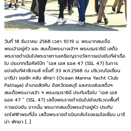
วันที่ 18 ธันวาคม 2568 เวลา 10.19 น. พระบาทสมเด็จ
พระเจ้าอยู่หัว และ สมเด็จพระนางเจ้าฯ พระบรมราชินี เสด็จ
พระราชดำเนินไปพระราชทานเหรียญรางวัลการแข่งขันกีฬาเรือ
ใบ ประเภทเรือคีลโบ๊ท “เอส เอส แอล 47 (SSL 47) ในการ
แข่งขันกีฬาซีเกมส์ ครั้งที่ 33 พ.ศ.2568 ณ บริเวณโอเชี่ยน
มารีน่า ยอช์ท คลับ พัทยา (Ocean Marina Yacht Club
Pattaya) อำเภอสัตหีบ จังหวัดชลบุรี และทรงส่งเสด็จฯ
สมเด็จพระนางเจ้า ฯ พระบรมราชินี ประทับเรือใบ “เอส เอส
แอล 47 ” (SSL 47) เสด็จพระราชดำเนินไปยังบริเวณพื้นที่
การแข่งขัน จากนั้น พระบาทสมเด็จพระเจ้าอยู่หัว ประทับ
รถไฟฟ้าพระที่นั่ง เสด็จพระราชดำเนินกลับโรงแรมโอเชี่ยน มารี
น่า พัทยา […]