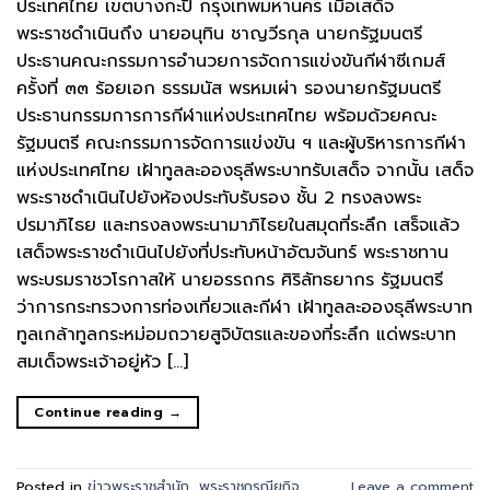
ประเทศไทย เขตบางกะปิ กรุงเทพมหานคร เมื่อเสด็จ
พระราชดำเนินถึง นายอนุทิน ชาญวีรกุล นายกรัฐมนตรี
ประธานคณะกรรมการอำนวยการจัดการแข่งขันกีฬาซีเกมส์
ครั้งที่ ๓๓ ร้อยเอก ธรรมนัส พรหมเผ่า รองนายกรัฐมนตรี
ประธานกรรมการการกีฬาแห่งประเทศไทย พร้อมด้วยคณะ
รัฐมนตรี คณะกรรมการจัดการแข่งขัน ฯ และผู้บริหารการกีฬา
แห่งประเทศไทย เฝ้าทูลละอองธุลีพระบาทรับเสด็จ จากนั้น เสด็จ
พระราชดำเนินไปยังห้องประทับรับรอง ชั้น 2 ทรงลงพระ
ปรมาภิไธย และทรงลงพระนามาภิไธยในสมุดที่ระลึก เสร็จแล้ว
เสด็จพระราชดำเนินไปยังที่ประทับหน้าอัฒจันทร์ พระราชทาน
พระบรมราชวโรกาสให้ นายอรรถกร ศิริลัทธยากร รัฐมนตรี
ว่าการกระทรวงการท่องเที่ยวและกีฬา เฝ้าทูลละอองธุลีพระบาท
ทูลเกล้าทูลกระหม่อมถวายสูจิบัตรและของที่ระลึก แด่พระบาท
สมเด็จพระเจ้าอยู่หัว […]
Continue reading
→
Posted in
ข่าวพระราชสำนัก
,
พระราชกรณียกิจ
Leave a comment