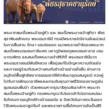
พระบาทสมเด็จพระเจ้าอยู่หัว และ สมเด็จพระนางเจ้าสุทิดา พัชร
สุธาพิมลลักษณ พระบรมราชินี ทรงมีพระราชปณิธานอันแน่วแน่
ในการสืบสาน รักษา และต่อยอด แนวพระราชดำริของพระบาท
สมเด็จพระบรมชนกาธิเบศร มหาภูมิพลอดุลยเดชมหาราช บรม
นาถบพิตร และสมเด็จพระนางเจ้าสิริกิติ์ พระบรมราชินีนาถ
พระบรมราชชนนีพันปีหลวง เพื่อมุ่งแก้ไขปัญหาความขัดแย้ง
และการอยู่ร่วมกันระหว่างคนกับช้างป่าอย่างยั่งยืน ผ่านการ
อนุรักษ์ฟื้นฟูทรัพยากรธรรมชาติให้กลับมาอุดมสมบูรณ์ ควบคู่
ไปกับการพัฒนาอาชีพและยกระดับคุณภาพชีวิตของราษฎรใน
ชุมชนรอบผืนป่า ด้วยพระมหากรุณาธิคุณล้นเกล้าฯ พระบาท
สมเด็จพระเจ้าอยู่หัว ทรงพระกรุณาโปรดเกล้าโปรดกระหม่อม
รับโครงการอนุรักษ์ช้างป่ารอยต่อ ๕ จังหวัดในภาคตะวันออก
ไว้ในพระบรมราชูปถัมภ์ และพระราชทานชื่อโครงการอันเป็นสิริ