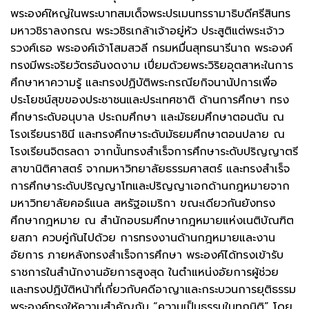
พระองค์ใหญ่ในพระบาทสมเด็จพระปรเมนทรรามาธิบดีศรีสินทร
มหาวชิราลงกรณ พระวชิรเกล้าเจ้าอยู่หัว ประสูติแต่พระเจ้าว
รวงศ์เธอ พระองค์เจ้าโสมสวลี กรมหมื่นสุทธนารีนาถ พระองค์
ทรงมีพระจริยวัตรอันงดงาม เปี่ยมด้วยพระวิริยอุตสาหะในการ
ศึกษาหาความรู้ และทรงปฏิบัติพระกรณียกิจนานัปการเพื่อ
ประโยชน์สุขของประชาชนและประเทศชาติ ด้านการศึกษา ทรง
ศึกษาระดับอนุบาล ประถมศึกษา และมัธยมศึกษาตอนต้น ณ
โรงเรียนราชินี และทรงศึกษาระดับมัธยมศึกษาตอนปลาย ณ
โรงเรียนจิตรลดา จากนั้นทรงสำเร็จการศึกษาระดับปริญญาตรี
สาขานิติศาสตร์ จากมหาวิทยาลัยธรรมศาสตร์ และทรงสำเร็จ
การศึกษาระดับปริญญาโทและปริญญาเอกด้านกฎหมายจาก
มหาวิทยาลัยคอร์แนล สหรัฐอเมริกา ขณะเดียวกันยังทรง
ศึกษากฎหมาย ณ สำนักอบรมศึกษากฎหมายแห่งเนติบัณฑิต
ยสภา ควบคู่กันไปด้วย การทรงงานด้านกฎหมายและงาน
อัยการ ภายหลังทรงสำเร็จการศึกษา พระองค์ได้ทรงเข้ารับ
ราชการในสำนักงานอัยการสูงสุด ในตำแหน่งอัยการผู้ช่วย
และทรงปฏิบัติหน้าที่เกี่ยวกับคดีอาญาและกระบวนการยุติธรรม
พระองค์ทรงให้ความสำคัญกับ “ความเป็นธรรมในทุกมิติ” โดย