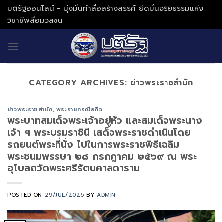
Skip
มติรัฐออนไลน์ - มุ่งมั่นทำสื่อสร้างสรรค์ ยึดมั่นจริยธรรมแห่ง
to
วิชาชีพสื่อมวลชน
content
CATEGORY ARCHIVES:
ข่าวพระราชสำนัก
ข่าวพระราชสำนัก
,
พระราชกรณียกิจ
พระบาทสมเด็จพระเจ้าอยู่หัว และสมเด็จพระนาง
เจ้า ฯ พระบรมราชินี เสด็จพระราชดำเนินโดย
รถยนต์พระที่นั่ง ไปในการพระราชพิธีเฉลิม
พระชนมพรรษา ๒๘ กรกฎาคม ๒๕๖๙ ณ พระ
อุโบสถวัดพระศรีรัตนศาสดาราม
POSTED ON
29/JUL/2026
BY
ADMIN