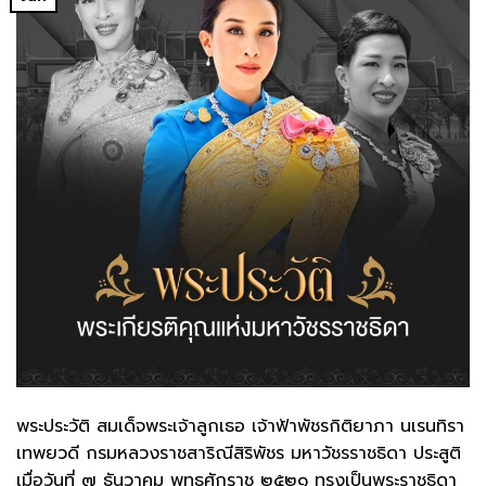
พระประวัติ สมเด็จพระเจ้าลูกเธอ เจ้าฟ้าพัชรกิติยาภา นเรนทิรา
เทพยวดี กรมหลวงราชสาริณีสิริพัชร มหาวัชรราชธิดา ประสูติ
เมื่อวันที่ ๗ ธันวาคม พุทธศักราช ๒๕๒๑ ทรงเป็นพระราชธิดา