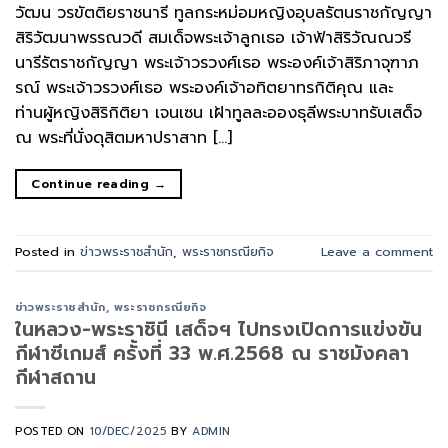
วัฒน วรขัตติยราชนารี ทูลกระหม่อมหญิงอุบลรัตนราชกัญญา
สิริวัฒนาพรรณวดี สมเด็จพระเจ้าลูกเธอ เจ้าฟ้าสิริวัณณวรี
นารีรัตราชกัญญา พระเจ้าวรวงศ์เธอ พระองค์เจ้าสิริภาจุฑาภ
รณ์ พระเจ้าวรวงศ์เธอ พระองค์เจ้าอทิตยาทรกิติคุณ และ
ท่านผู้หญิงสิริกิติยา เจนเซน เฝ้าทูลละอองธุลีพระบาทรับเสด็จ
ณ พระที่นั่งดุสิตมหาปราสาท […]
Continue reading
→
Posted in
ข่าวพระราชสำนัก
,
พระราชกรณียกิจ
Leave a comment
ข่าวพระราชสำนัก
,
พระราชกรณียกิจ
ในหลวง-พระราชินี เสด็จฯ ไปทรงเปิดการแข่งขัน
กีฬาซีเกมส์ ครั้งที่ 33 พ.ศ.2568 ณ ราชมังคลา
กีฬาสถาน
POSTED ON
10/DEC/2025
BY
ADMIN