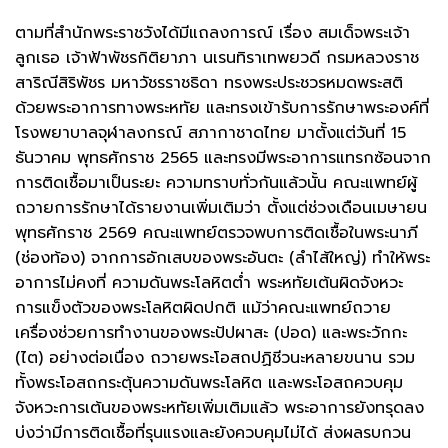
ตามที่สำนักพระราชวังได้มีแถลงการณ์ เรื่อง สมเด็จพระเจ้า
ลูกเธอ เจ้าฟ้าพัชรกิติยาภา นเรนทิราเทพยวดี กรมหลวงราช
สาริณีสิริพัชร มหาวัชรราชธิดา ทรงพระประชวรหมดพระสติ
ด้วยพระอาการทางพระหทัย และทรงเข้ารับการรักษาพระองค์ที่
โรงพยาบาลจุฬาลงกรณ์ สภากาชาดไทย มาตั้งแต่วันที่ 15
ธันวาคม พุทธศักราช 2565 และทรงมีพระอาการแทรกซ้อนจาก
การติดเชื้อมาเป็นระยะ ความทราบทั่วกันแล้วนั้น คณะแพทย์ผู้
ถวายการรักษาได้รายงานเพิ่มเติมว่า ตั้งแต่ช่วงเดือนเมษายน
พุทธศักราช 2569 คณะแพทย์ตรวจพบการติดเชื้อในพระนาภี
(ช่องท้อง) จากการอักเสบของพระอันตะ (ลำไส้ใหญ่) ทำให้พระ
อาการไม่คงที่ ความดันพระโลหิตต่ำ พระหทัยเต้นผิดจังหวะ
การแข็งตัวของพระโลหิตผิดปกติ แม้ว่าคณะแพทย์ถวาย
เครื่องช่วยการทำงานของพระปัปผาสะ (ปอด) และพระวักกะ
(ไต) อย่างต่อเนื่อง ถวายพระโอสถปฏิชีวนะหลายขนาน รวม
ทั้งพระโอสถกระตุ้นความดันพระโลหิต และพระโอสถควบคุม
จังหวะการเต้นของพระหทัยเพิ่มเติมแล้ว พระอาการยังทรุดลง
บ่งว่ามีการติดเชื้อที่รุนแรงและยังควบคุมไม่ได้ ส่งผลรบกวน