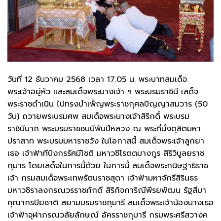
วันที่ 12 ธันวาคม 2568 เวลา 17.05 น. พระบาทสมเด็จ
พระเจ้าอยู่หัว และสมเด็จพระนางเจ้า ฯ พระบรมราชินี เสด็จ
พระราชดำเนิน ไปทรงบำเพ็ญพระราชกุศลปัญญาสมวาร (50
วัน) ถวายพระบรมศพ สมเด็จพระนางเจ้าสิริกดิ์ พระบรม
ราชินีนาถ พระบรมราชชนนีพันปีหลวง ณ พระที่นั่งดุสิตมหา
ปราสาท พระบรมมหาราชวัง ในโอกาสนี้ สมเด็จพระเจ้าลูกยา
เธอ เจ้าฟ้าทีปังกรรัศมีโชติ มหาวชิโรตตมางกูร สิริวิบูลยราช
กุมาร โดยเสด็จในการนี้ด้วย ในการนี้ สมเด็จพระกนิษฐาธิราช
เจ้า กรมสมเด็จพระเทพรัตนราชสุดา เจ้าฟ้ามหาจักรีสิรินธร
มหาวชิราลงกรณวรราชภักดี สิริกิจการิณีพีรยพัฒน รัฐสีมา
คุณากรปิยชาติ สยามบรมราชกุมารี สมเด็จพระเจ้าน้องนางเธอ
เจ้าฟ้าจุฬาภรณวลัยลักษณ์ อัครราชกุมารี กรมพระศรีสวางค