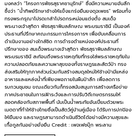
มงคลว่า “โครงการพัชรสุธาคชานุรักษ์” ซึ่งมีความหมายอันลึก
ซึ้งว่า “น้ำทิพย์รักษาช้างให้แข็งแกร่งยืนยงดุจเพชร” พร้อมทั้ง
ทรงพระกรุณาโปรดเกล้าโปรดกระหม่อมแต่งตั้ง สมเด็จ
พระนางเจ้าสุทิดา พัชรสุธาพิมลลักษณ พระบรมราชินี เป็นองค์
ประธานที่ปรึกษาคณะกรรมการโครงการฯ เพื่อขับเคลื่อนการ
ดำเนินงานอย่างใกล้ชิด การดำรงตำแหน่งองค์ประธานที่
ปรึกษาของ สมเด็จพระนางเจ้าสุทิดา พัชรสุธาพิมลลักษณ
พระบรมราชินี สะท้อนถึงพระราชหฤทัยที่ทรงใส่พระราชหฤทัยใน
ความปลอดภัยและความผาสุขของทั้งราษฎรและสัตว์ป่า ทรง
ส่งเสริมให้ทุกภาคส่วนร่วมกันสร้างสมดุลใหม่ให้ช้างป่ามีแหล่ง
อาหารและแหล่งน้ำที่เพียงพอภายในผืนป่าลึก เพื่อลดการ
รบกวนชุมชน ขณะเดียวกันก็ทรงสนับสนุนการสร้างเครือข่าย
ภาคประชาชนในการเฝ้าระวังและการปรับวิถีเกษตรกรรมให้
สอดคล้องกับสภาพพื้นที่ นับเป็นน้ำพระทัยอันเปี่ยมด้วยพระ
เมตตาที่ทำให้ช้างไทยซึ่งเป็นสัตว์คู่บ้านคู่เมือง ได้รับการปกป้อง
ให้ยืนยง และราษฎรสามารถดำเนินชีวิตได้อย่างมีความสุขและ
เกื้อกูลกันอย่างยั่งยืน Credit : เพจเฟชบุ๊ก พระลาน