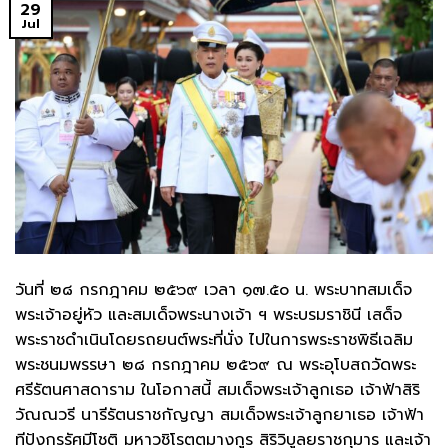
29
Jul
วันที่ ๒๘ กรกฎาคม ๒๕๖๙ เวลา ๑๗.๕๐ น. พระบาทสมเด็จ
พระเจ้าอยู่หัว และสมเด็จพระนางเจ้า ฯ พระบรมราชินี เสด็จ
พระราชดำเนินโดยรถยนต์พระที่นั่ง ไปในการพระราชพิธีเฉลิม
พระชนมพรรษา ๒๘ กรกฎาคม ๒๕๖๙ ณ พระอุโบสถวัดพระ
ศรีรัตนศาสดาราม ในโอกาสนี้ สมเด็จพระเจ้าลูกเธอ เจ้าฟ้าสิริ
วัณณวรี นารีรัตนราชกัญญา สมเด็จพระเจ้าลูกยาเธอ เจ้าฟ้า
ทีปังกรรัศมีโชติ มหาวชิโรตตมางกูร สิริวิบูลยราชกุมาร และเจ้า