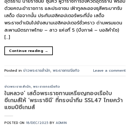
อุดรธานี นายราชันย์ ซุ้นหั้ว ผู้ว่าราชการจังหวัดอุดรธานี พร้อม
ด้วยคณะข้าราชการ และประชาชน เฝ้าทูลละอองธุลีพระบาทรับ
เสด็จ ต่อจากนั้น ประทับเฮลิคอปเตอร์พระที่นั่ง เสด็จ
พระราชดำเนินไปยังสนามเฮลิคอปเตอร์ชั่วคราว ด่านพรมแดน
สะพานมิตรภาพไทย – ลาว แห่งที่ 5 (บึงกาฬ – บอลิคำไซ)
[…]
Continue reading
→
Posted in
ข่าวพระราชสำนัก
,
พระราชกรณียกิจ
Leave a comment
ข่าวพระราชสำนัก
,
พระราชกรณียกิจ
ในหลวง’ เสด็จพระราชทานเหรียญทองเรือใบ
ซีเกมส์ให้ ‘พระราชินี’ ที่ทรงนำทีม SSL47 ไทยคว้า
แชมป์ซีเกมส์
POSTED ON
18/DEC/2025
BY
ADMIN