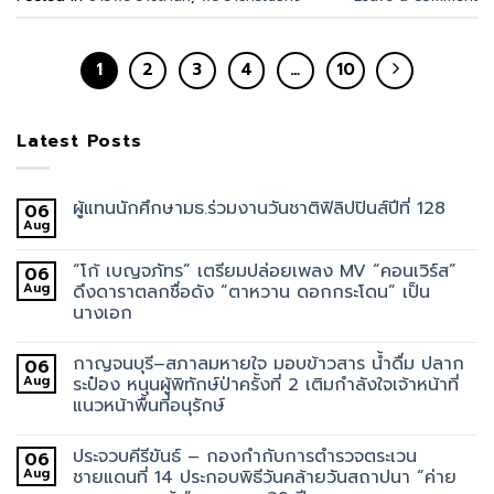
1
2
3
4
…
10
Latest Posts
ผู้แทนนักศึกษามธ.ร่วมงานวันชาติฟิลิปปินส์ปีที่ 128
06
Aug
“โก้ เบญจภัทร” เตรียมปล่อยเพลง MV “คอนเวิร์ส”
06
Aug
ดึงดาราตลกชื่อดัง “ตาหวาน ดอกกระโดน” เป็น
นางเอก
กาญจนบุรี–สภาลมหายใจ มอบข้าวสาร น้ำดื่ม ปลาก
06
Aug
ระป๋อง หนุนผู้พิทักษ์ป่าครั้งที่ 2 เติมกำลังใจเจ้าหน้าที่
แนวหน้าพื้นที่อนุรักษ์
ประจวบคีรีขันธ์ – กองกำกับการตำรวจตระเวน
06
Aug
ชายแดนที่ 14 ประกอบพิธีวันคล้ายวันสถาปนา “ค่าย