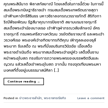
คุณพระสินีนาถ พิลาสกัลยาณี โดยเสด็จในการนี้ด้วย ในการนี้
สมเด็จพระกนิษฐาธิราชเจ้า กรมสมเด็จพระเทพรัตนราชสุดา
เจ้าฟ้ามหาจักรีสิรินธร มหาวชิราลงกรณวรราชภักดี สิริกิจกา
ริณีพีรยพัฒน รัฐสีมาคุณากรปิยชาติ สยามบรมราชกุมารี
สมเด็จพระเจ้าน้องนางเธอ เจ้าฟ้าจุฬาภรณวลัยลักษณ์ อัคร
ราชกุมารี กรมพระศรีสวางควัฒน วรขัตติยราชนารี และพระเจ้า
วรวงศ์เธอ พระองค์เจ้าอทิตยาทรกิติคุณ เฝ้าทูลละอองธุลี
พระบาท รับเสด็จ ณ พระที่นั่งอมรินทรวินิจฉัย เมื่อเสด็จ
พระราชดำเนินถึง พระบาทสมเด็จพระเจ้าอยู่หัว เสด็จขึ้นชาน
หน้าพระอุโบสถ ทรงรับการถวายพระพรของบรรพชิตจีนและ
ญวณ แล้วเสด็จเข้าพระอุโบสถ จากนั้น ทรงจุดเทียนพระมหา
มงคลที่ตั้งอยู่บนธรรมาสน์ศิลา […]
Continue reading
→
Posted in
ข่าวพระราชสำนัก
,
พระราชกรณียกิจ
Leave a comment