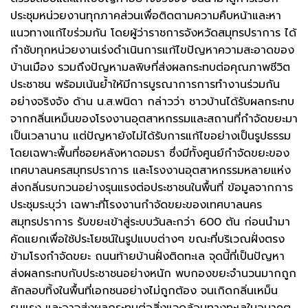
ประชุมหน่วยงานทุกภาคส่วนเพื่อติดตามความคืบหน้าและหา
แนวทางแก้ไขร่วมกัน โดยผู้ว่าราชการจังหวัดสมุทรปราการ ได้
กำชับทุกหน่วยงานเร่งดำเนินการแก้ไขปัญหาความสะอาดของ
บ้านเมือง รวมถึงปัญหามลพิษที่ส่งผลกระทบต่อคุณภาพชีวิต
ประชาชน พร้อมเน้นย้ำให้มีการบูรณาการการทำงานร่วมกัน
อย่างจริงจัง ด้าน น.ส.พนิดา กล่าวว่า ชาวบ้านได้รับผลกระทบ
จากกลิ่นเหม็นของโรงงานอุตสาหกรรมและสถานที่กำจัดขยะมา
เป็นเวลานาน แต่ปัญหายังไม่ได้รับการแก้ไขอย่างเป็นรูปธรรม
โดยเฉพาะพื้นที่ซอยหลังหาดอมรา ซึ่งมีทั้งศูนย์กำจัดขยะของ
เทศบาลนครสมุทรปราการ และโรงงานอุตสาหกรรมหลายแห่ง
ส่งกลิ่นรบกวนอย่างรุนแรงต่อประชาชนในพื้นที่ ข้อมูลจากการ
ประชุมระบุว่า เฉพาะที่โรงงานกำจัดขยะของเทศบาลนคร
สมุทรปราการ รับขยะเข้าสู่ระบบวันละกว่า 600 ตัน ก่อนนำมา
คัดแยกเพื่อใช้ประโยชน์ในรูปแบบต่างๆ ขณะที่บริเวณฝั่งตรง
ข้ามโรงกำจัดขยะ ถนนท้ายบ้านฝั่งติดทะเล จุดนี้ที่เป็นปัญหา
ส่งผลกระทบกับประชาชนอย่างหนัก พบกองขยะจำนวนมากถูก
ลักลอบทิ้งในพื้นที่เอกชนอย่างไม่ถูกต้อง จนเกิดกลิ่นเหม็น