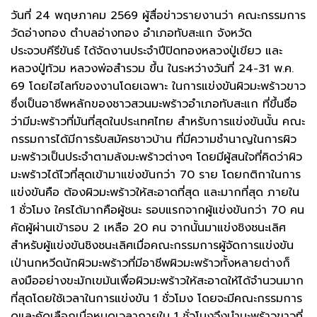
วันที่ 24 พฤษภาคม 2569 ผู้สื่อข่าวรายงานว่า คณะกรรมการ
วัดอ่างทอง ตำบลอ่างทอง อำเภอทับสะแก จังหวัด
ประจวบคีรีขันธ์ ได้จัดงานประจำปีปิดทองหลวงปู่เขียว และ
หลวงปู่ท้วม หลวงพ่อสำรวม ขึ้น ในระหว่างวันที่ 24-31 พ.ค.
69 โดยไฮไลท์ของงานโดยเฉพาะ ในการแข่งขันผิวมะพร้าวขาว
ซึ่งเป็นอาชีพหลักของชาวสวนมะพร้าวอำเภอทับสะแก ที่ขึ้นชื่อ
ว่ามีมะพร้าวที่มันที่สุดในประเทศไทย สำหรับการแข่งขันนั้น คณะ
กรรมการได้มีการรับสมัครชาวบ้าน ที่มีความชำนาญในการผิว
มะพร้าวเป็นประจำตามล้งมะพร้าวต่างๆ โดยมีผู้สนใจที่คิดว่าผิว
มะพร้าวได้ไวที่สุดเข้ามาแข่งขันกว่า 70 ราย โดยกติกาในการ
แข่งขันคือ ต้องผิวมะพร้าวให้สะอาดที่สุด และมากที่สุด ภายใน
1 ชั่วโมง ใครได้มากคือผู้ชนะ รอบแรกจากผู้แข่งขันกว่า 70 คน
คัดผู้ผ่านเข้ารอบ 2 เหลือ 20 คน จากนั้นมาแข่งชิงชนะเลิศ
สำหรับผู้แข่งขันชิงชนะเลิศเมื่อคณะกรรมการผู้จัดการแข่งขัน
เป่านกหวีดนักผิวมะพร้าวที่มีอาชีพผิวมะพร้าวทั้งหลายต่างก็
ลงมืออย่างขะมักเขม้นเพื่อผิวมะพร้าวให้สะอาดให้ได้จำนวนมาก
ที่สุดโดยใช้เวลาในการแข่งขัน 1 ชั่วโมง โดยจะมีคณะกรรมการ
ดูและคัดเลือกเมื่อหมดเวลาภายใน 1 ชั่วโมงจึงนำมะพร้าวขาวที่