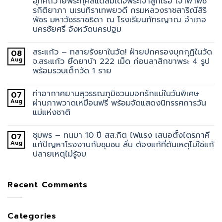
อุทิศถวายพระกุศลแด่สมเด็จพระเจ้าลูกเธอ เจ้าฟ้าพัช
รกิติยาภา นเรนทิราเทพยวดี กรมหลวงราชสาริณีสิริ
พัชร มหาวัชรราชธิดา ณ โรงเรียนภัทรญาณ อำเภอ
นครชัยศรี จังหวัดนครปฐม
สระแก้ว – ทลายรังยาในวัด! ฝ่ายปกครองบุกกุฏิในวัด
08
Aug
จ.สระแก้ว ยึดยาบ้า 222 เม็ด ก่อนลาสิกขาพระ 4 รูป
พร้อมรวบเด็กวัด 1 ราย
ท่าอากาศยานสุวรรณภูมิชวนบอกรักแม่ในวันพิเศษ
07
Aug
ผ่านภาพวาดเหมือนฟรี พร้อมจัดแสดงนิทรรศการวัน
แม่แห่งชาติ
ชุมพร – ทนมา 10 ปี สส.กิต ไฟแรง เสนอตั้งไตรภาคี
07
Aug
แก้ปัญหาโรงงานกับชุมชน ลั่น ต้องแก้ที่ต้นเหตุไม่ใช่แก้
ปลายเหตุไม่รู้จบ
Recent Comments
Categories