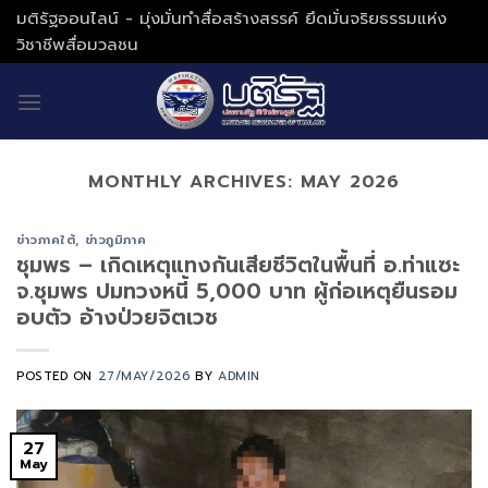
Skip
มติรัฐออนไลน์ - มุ่งมั่นทำสื่อสร้างสรรค์ ยึดมั่นจริยธรรมแห่ง
to
วิชาชีพสื่อมวลชน
content
MONTHLY ARCHIVES:
MAY 2026
ข่าวภาคใต้
,
ข่าวภูมิภาค
ชุมพร – เกิดเหตุแทงกันเสียชีวิตในพื้นที่ อ.ท่าแซะ
จ.ชุมพร ปมทวงหนี้ 5,000 บาท ผู้ก่อเหตุยืนรอม
อบตัว อ้างป่วยจิตเวช
POSTED ON
27/MAY/2026
BY
ADMIN
27
May