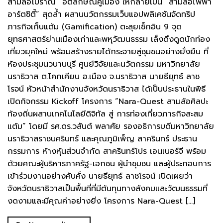
สามล้อโบราณ” อัตลักษณ์คู่เมือง ให้กลายเป็น “สามล้อไฟฟ้า
อาร์ตซิตี้” สุดล้ำ ผสานนวัตกรรมเว็บแอปพลิเคชันจัดทริป
ภารกิจเก็บแต้ม (Gamification) ตะลุยเช็กอิน 9 จุด
ยุทธศาสตร์ย่านเมืองเก่าและพหุวัฒนธรรม เล็งดึงดูดนักท่อง
เที่ยวยุคใหม่ พร้อมสร้างรายได้กระจายสู่ชุมชนอย่างยั่งยืน ที่
ห้องประชุมนวบานบุรี ศูนย์วิจัยและนวัตกรรม มหาวิทยาลัย
นราธิวาส ต.โคกเคียน อ.เมือง จ.นราธิวาส นายธียุทธ์ ลาช
โรจน์ หัวหน้าสำนักงานจังหวัดนราธิวาส ได้เป็นประธานในพิธี
เปิดกิจกรรม Kickoff โครงการ “Nara-Quest สามล้อศิลปะ
ท้องถิ่นผสานเทคโนโลยีดิจิทัล สู่ การท่องเที่ยวภารกิจสะสม
แต้ม” โดยมี รศ.ดร.วสันต์ พลาศัย รองอธิการบดีมหาวิทยาลัย
นราธิวาสราชนครินทร์ และคุณภูมิเพ็ญ สาครินทร์ ประธาน
กรรมการ ห้างหุ้นส่วนจำกัด สาครินทร์โปร เอนเนอร์จี พร้อม
ด้วยคณะผู้บริหารภาครัฐ-เอกชน ผู้นำชุมชน และผู้ประกอบการ
เข้าร่วมงานอย่างคับคั่ง นายธียุทธ์ ลาชโรจน์ เปิดเผยว่า
จังหวัดนราธิวาสเป็นพื้นที่ที่มีต้นทุนทางสังคมและวัฒนธรรมที่
งดงามและมีคุณค่าอย่างยิ่ง โครงการ Nara-Quest […]