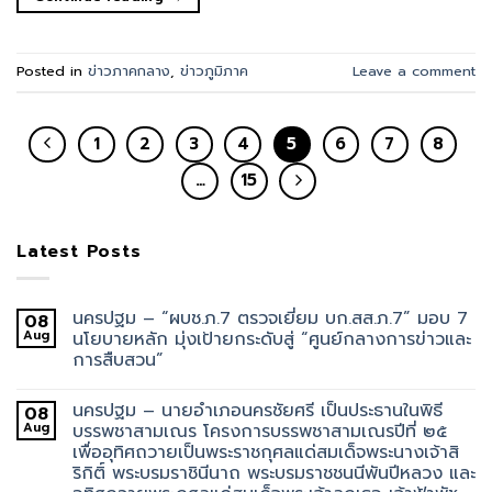
Posted in
ข่าวภาคกลาง
,
ข่าวภูมิภาค
Leave a comment
1
2
3
4
5
6
7
8
…
15
Latest Posts
นครปฐม – “ผบช.ภ.7 ตรวจเยี่ยม บก.สส.ภ.7” มอบ 7
08
Aug
นโยบายหลัก มุ่งเป้ายกระดับสู่ “ศูนย์กลางการข่าวและ
การสืบสวน”
นครปฐม – นายอำเภอนครชัยศรี เป็นประธานในพิธี
08
Aug
บรรพชาสามเณร โครงการบรรพชาสามเณรปีที่ ๒๕
เพื่ออุทิศถวายเป็นพระราชกุศลแด่สมเด็จพระนางเจ้าสิ
ริกิติ์ พระบรมราชินีนาถ พระบรมราชชนนีพันปีหลวง และ