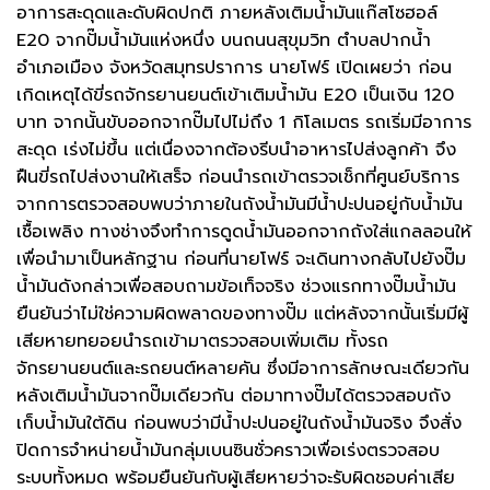
อาการสะดุดและดับผิดปกติ ภายหลังเติมน้ำมันแก๊สโซฮอล์
E20 จากปั๊มน้ำมันแห่งหนึ่ง บนถนนสุขุมวิท ตำบลปากน้ำ
อำเภอเมือง จังหวัดสมุทรปราการ นายโฟร์ เปิดเผยว่า ก่อน
เกิดเหตุได้ขี่รถจักรยานยนต์เข้าเติมน้ำมัน E20 เป็นเงิน 120
บาท จากนั้นขับออกจากปั๊มไปไม่ถึง 1 กิโลเมตร รถเริ่มมีอาการ
สะดุด เร่งไม่ขึ้น แต่เนื่องจากต้องรีบนำอาหารไปส่งลูกค้า จึง
ฝืนขี่รถไปส่งงานให้เสร็จ ก่อนนำรถเข้าตรวจเช็กที่ศูนย์บริการ
จากการตรวจสอบพบว่าภายในถังน้ำมันมีน้ำปะปนอยู่กับน้ำมัน
เชื้อเพลิง ทางช่างจึงทำการดูดน้ำมันออกจากถังใส่แกลลอนให้
เพื่อนำมาเป็นหลักฐาน ก่อนที่นายโฟร์ จะเดินทางกลับไปยังปั๊ม
น้ำมันดังกล่าวเพื่อสอบถามข้อเท็จจริง ช่วงแรกทางปั๊มน้ำมัน
ยืนยันว่าไม่ใช่ความผิดพลาดของทางปั๊ม แต่หลังจากนั้นเริ่มมีผู้
เสียหายทยอยนำรถเข้ามาตรวจสอบเพิ่มเติม ทั้งรถ
จักรยานยนต์และรถยนต์หลายคัน ซึ่งมีอาการลักษณะเดียวกัน
หลังเติมน้ำมันจากปั๊มเดียวกัน ต่อมาทางปั๊มได้ตรวจสอบถัง
เก็บน้ำมันใต้ดิน ก่อนพบว่ามีน้ำปะปนอยู่ในถังน้ำมันจริง จึงสั่ง
ปิดการจำหน่ายน้ำมันกลุ่มเบนซินชั่วคราวเพื่อเร่งตรวจสอบ
ระบบทั้งหมด พร้อมยืนยันกับผู้เสียหายว่าจะรับผิดชอบค่าเสีย