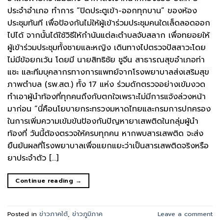
ประจำอำเภอ ทำการ “ปิดประตูเข้า-ออกทุกบาน” ของห้อง
ประชุมทันที เพื่อป้องกันไม่ให้ผู้เข้าร่วมประชุมคนใดเล็ดลอดออก
ไปได้ ​จากนั้นได้ใช้วิธีให้กำนันแต่ละตำบลจับสลาก เพื่อทยอยให้
ผู้เข้าร่วมประชุมทั้งชายและหญิง เดินทางไปตรวจปัสสาวะโดย
ไม่มีข้อยกเว้น โดยมี นายสิทธิชัย ชูจีน สาธารณสุขอำเภอท่า
แซะ และทีมบุคลากรทางการแพทย์จากโรงพยาบาลส่งเสริมสุข
ภาพตำบล (รพ.สต.) ทั้ง 17 แห่ง ร่วมดักตรวจอย่างเข้มงวด
ทำเอาผู้นำท้องที่ทุกคนถึงกับตกใจเพราะไม่มีการแจ้งล่วงหน้า
มาก่อน “นี่คือนโยบายกระทรวงมหาดไทยและกรมการปกครอง
ในการเพิ่มความเข้มข้นป้องกันปัญหายาเสพติดในกลุ่มผู้นำ
ท้องที่ วันนี้ต้องตรวจให้ครบทุกคน หากพบสารเสพติด จะส่ง
ยืนยันผลที่โรงพยาบาลเพื่อแยกแยะว่าเป็นสารเสพติดจริงหรือ
ยาประจำตัว […]
Continue reading
→
Posted in
ข่าวภาคใต้
,
ข่าวภูมิภาค
Leave a comment