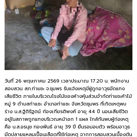
วันที่ 26 พฤษภาคม 2569 เวลาประมาณ 17.20 น. พนักงาน
สอบสวน สภ.ท่าแซะ จ.ชุมพร รับแจ้งเหตุมีผู้ถูกอาวุธมีดแทง
เสียชีวิต ภายในบริเวณโรงไม้ของห้างหุ้นส่วนจำกัดท่าแซะค้าไม้
หมู่ 9 ตำบลท่าแซะ อำเภอท่าแซะ จังหวัดชุมพร ที่เกิดเหตุพบ
ร่าง น.ส.ฐิติรัฐตน์ ก้องเกียรติพงศ์ อายุ 44 ปี นอนเสียชีวิต
อยู่ในสภาพถูกแทงบริเวณหน้าอก 1 แผล ใกล้กันพบผู้ก่อเหตุ
คือ น.ส.อรนุช ทองพันธ์ อายุ 39 ปี ยืนรอมอบตัว พร้อมอาวุธ
มีดปลายแหลมเปื้อนเลือดที่ใช้ก่อเหตุ จากการสอบสวนเบื้องต้น