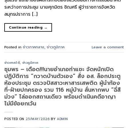
รุนแรง และอาจส่งผลกระทบต่อสิ่งแวดล้อมทางทะเลในอนาคต
ระหว่างการประชุม นายศุภมิตร ชิณศรี ผู้ว่าราชการจังหวัด
สมุทรปราการ […]
Continue reading
→
Posted in
ข่าวภาคกลาง
,
ข่าวภูมิภาค
Leave a comment
ข่าวภาคใต้
,
ข่าวภูมิภาค
ชุมพร – เดือด!!!นายอำเภอท่าแซะ จัดหนักเปิด
ปฏิบัติการ “กวาดบ้านตัวเอง” สั่ง อส. ล็อกประตู
ห้องประชุม ตรวจปัสสาวะหาสารเสพติด ผู้นำท้อง
ที่-ฝ่ายปกครอง รวม 116 หมู่บ้าน ลั่นหากพบ “ฉี่สี
ม่วง” ไล่ออกสถานเดียว พร้อมดำเนินคดีอาญา
ไม่มีข้อยกเว้น
POSTED ON
25/MAY/2026
BY
ADMIN