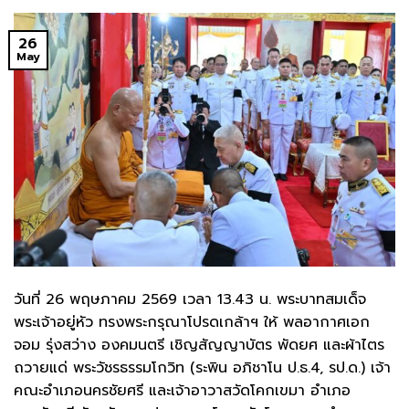
26
May
วันที่ 26 พฤษภาคม 2569 เวลา 13.43 น. พระบาทสมเด็จ
พระเจ้าอยู่หัว ทรงพระกรุณาโปรดเกล้าฯ ให้ พลอากาศเอก
จอม รุ่งสว่าง องคมนตรี เชิญสัญญาบัตร พัดยศ และผ้าไตร
ถวายแด่ พระวัชรธรรมโกวิท (ระพิน อภิชาโน ป.ธ.4, รป.ด.) เจ้า
คณะอำเภอนครชัยศรี และเจ้าอาวาสวัดโคกเขมา อำเภอ