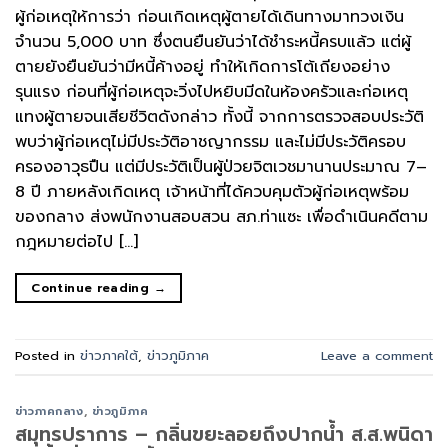
ผู้ก่อเหตุให้การว่า ก่อนเกิดเหตุผู้ตายได้เดินทางมาทวงเงิน
จำนวน 5,000 บาท ซึ่งตนยืนยันว่าได้ชำระหนี้ครบแล้ว แต่ผู้
ตายยังยืนยันว่ามีหนี้ค้างอยู่ ทำให้เกิดการโต้เถียงอย่าง
รุนแรง ก่อนที่ผู้ก่อเหตุจะวิ่งไปหยิบมีดในห้องครัวและก่อเหตุ
แทงผู้ตายจนเสียชีวิตดังกล่าว ทั้งนี้ จากการตรวจสอบประวัติ
พบว่าผู้ก่อเหตุไม่มีประวัติอาชญากรรม และไม่มีประวัติครอบ
ครองอาวุธปืน แต่มีประวัติเป็นผู้ป่วยจิตเวชมานานประมาณ 7–
8 ปี ภายหลังเกิดเหตุ เจ้าหน้าที่ได้ควบคุมตัวผู้ก่อเหตุพร้อม
ของกลาง ส่งพนักงานสอบสวน สภ.ท่าแซะ เพื่อดำเนินคดีตาม
กฎหมายต่อไป […]
Continue reading
→
Posted in
ข่าวภาคใต้
,
ข่าวภูมิภาค
Leave a comment
ข่าวภาคกลาง
,
ข่าวภูมิภาค
สมุทรปราการ – กลิ่นขยะลอยถึงปากน้ำ ส.ส.พนิดา