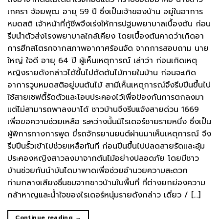
เกศรา จ้อยพุฒ อายุ 59 ปี ซึ่งเป็นเจ้าของบ้าน อยู่ในอาการ
หมดสติ เจ้าหน้าที่กู้ชีพจึงเร่งให้การปฐมพยาบาลเบื้องต้น ก่อน
รีบนำตัวส่งโรงพยาบาลใกล้เคียง โดยเบื้องต้นคาดว่าเกิดอา
การฮีทสโตรกจากสภาพอากาศร้อนจัด จากการสอบถาม นาย
ใหญ่ ใจดี อายุ 64 ปี ผู้เห็นเหตุการณ์ เล่าว่า ก่อนเกิดเหตุ
หญิงรายดังกล่าวได้ขึ้นไปตัดต้นไม้ภายในบ้าน ก่อนจะเกิด
อาการวูบหมดสติอยู่บนต้นไม้ สามีเห็นเหตุการณ์จึงรีบปีนขึ้นไป
ใช้สายเซฟตี้รัดตัวและโอบประคองไว้เพื่อป้องกันการตกลงมา
แต่ไม่สามารถพาลงมาได้ ชาวบ้านจึงรีบแจ้งสายด่วน 1669
เพื่อขอความช่วยเหลือ ระหว่างนั้นมีไรเดอร์ชายรายหนึ่ง ซึ่งเป็น
ผู้พิการทางการพูด ขี่รถจักรยานยนต์ผ่านมาเห็นเหตุการณ์ จึง
รีบปีนรั้วเข้าไปช่วยเหลือทันที ก่อนปีนขึ้นไปปลดสายรัดและอุ้ม
ประคองหญิงสาวลงมาจากต้นไม้อย่างปลอดภัย โดยมีชาว
บ้านช่วยกันนำบันไดมาพาดเพื่อช่วยอำนวยความสะดวก
ท่ามกลางเสียงชื่นชมจากชาวบ้านในพื้นที่ ที่ต่างยกย่องความ
กล้าหาญและน้ำใจของไรเดอร์หนุ่มรายดังกล่าว เดี่ยว / […]
Continue reading
→