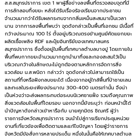
ส.ส.สมุทรปราการ เขต 1 พาผู้สื่อข่างลงพื้นที่ตรวจสอบจุดที่มี
การลักลอบทิ้งขยะ หลังได้รับเรื่องร้องเรียนจากประชาชน
จำนวนมากว่าได้รับผลกระทบจากกลิ่นเหม็นสะสมมาเป็นเวลา
นาน จากการลงพื้นที่พบว่า จุดดังกล่าวเป็นพื้นที่เอกชน มีเนื้อที่
กว้างประมาณ 100 ไร่ ตั้งอยู่บริเวณตรงข้ามศูนย์คัดแยกขยะ
ผลิตเชื้อเพลิง RDF และปุ๋ยอินทรีย์ของเทศบาลนคร
สมุทรปราการ ซึ่งตั้งอยู่ในพื้นที่เทศบาลตำบลบางปู โดยภายใน
พื้นที่พบกากขยะจำนวนมากถูกนำมาทิ้งและกองสะสมไว้เป็น
บริเวณกว้างในลักษณะไม่ถูกต้องตามหลักการจัดการสิ่ง
แวดล้อม น.ส.พนิดา กล่าวว่า จุดดังกล่าวไม่สามารถใช้เป็น
สถานที่ทิ้งหรือฝังกลบขยะได้ เนื่องจากอยู่ใกล้พื้นที่ป่าชายเลน
และทะเลในระยะเพียงประมาณ 300-400 เมตรเท่านั้น จึงน่า
เป็นห่วงว่าจะส่งผลกระทบต่อระบบนิเวศชายฝั่ง รวมถึงคุณภาพ
สิ่งแวดล้อมในพื้นที่โดยรอบ นอกจากนี้ยังระบุว่า ก่อนหน้านี้ได้
นำปัญหาดังกล่าวเข้าหารือกับ นายศุภมิตร ชิณศรี ผู้ว่า
ราชการจังหวัดสมุทรปราการ จนนำไปสู่การเรียกประชุมหน่วย
งานที่เกี่ยวข้องเพื่อติดตามและแก้ไขปัญหา โดยผู้ว่าราชการ
จังหวัดมีข้อสั่งการหลายประเด็น หนึ่งในนั้นคือให้เทศบาลตำบล