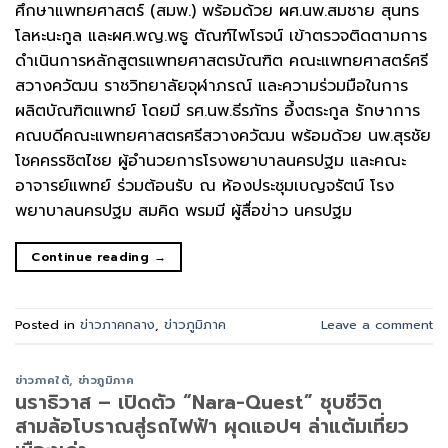
ศึกษาแพทยศาสตร์ (สมพ.) พร้อมด้วย ผศ.นพ.สมชาย สุนทร
โลหะนะกูล และผศ.พญ.พธู ตัณฑ์ไพโรจน์ เข้าตรวจติดตามการ
ดำเนินการหลักสูตรแพทยศาสตรบัณฑิต คณะแพทยศาสตร์ศรี
สวางควัฒน ราชวิทยาลัยจุฬาภรณ์ และความร่วมมือในการ
ผลิตบัณฑิตแพทย์ โดยมี รศ.นพ.ธีรภัทร อึ้งตระกูล รักษาการ
คณบดีคณะแพทยศาสตรศรีสวางควัฒน พร้อมด้วย นพ.สุรชัย
โชคครรชิตไชย ผู้อำนวยการโรงพยาบาลนครปฐม และคณะ
อาจารย์แพทย์ ร่วมต้อนรับ ณ ห้องประชุมเบญจรัตน์ โรง
พยาบาลนครปฐม สมคิด พรมมี ผู้สื่อข่าว นครปฐม
Continue reading
→
Posted in
ข่าวภาคกลาง
,
ข่าวภูมิภาค
Leave a comment
ข่าวภาคใต้
,
ข่าวภูมิภาค
นราธิวาส – เปิดตัว “Nara-Quest” ชุบชีวิต
สามล้อโบราณสู่รถไฟฟ้า ผุดแอปฯ ล่าแต้มเที่ยว