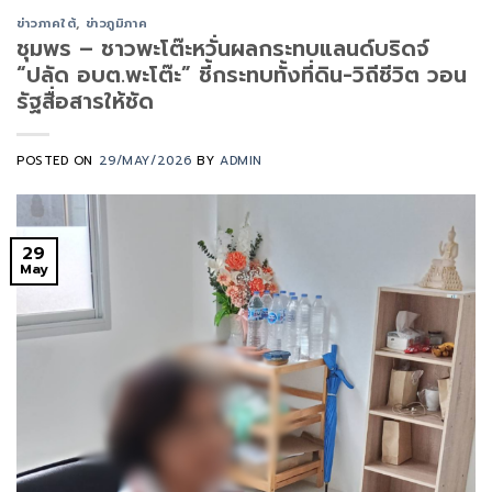
ข่าวภาคใต้
,
ข่าวภูมิภาค
ชุมพร – ชาวพะโต๊ะหวั่นผลกระทบแลนด์บริดจ์
“ปลัด อบต.พะโต๊ะ” ชี้กระทบทั้งที่ดิน-วิถีชีวิต วอน
รัฐสื่อสารให้ชัด
POSTED ON
29/MAY/2026
BY
ADMIN
29
May