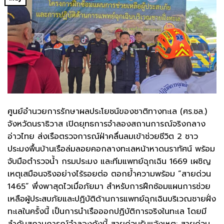
ศูนย์อำนวยการรักษาผลประโยชน์ของชาติทางทะเล (ศร.ชล.)
จังหวัดนราธิวาส เปิดยุทธการจำลองสถานการณ์จริงกลาง
อ่าวไทย ส่งเรือตรวจการณ์ฝ่าคลื่นลมเข้าช่วยชีวิต 2 ชาว
ประมงพื้นบ้านเรือล่มลอยคอกลางทะเลหน้าหาดนราทัศน์ พร้อม
จับมือตำรวจน้ำ กรมประมง และทีมแพทย์ฉุกเฉิน 1669 เผชิญ
เหตุเสมือนจริงอย่างไร้รอยต่อ ตอกย้ำความพร้อม “สายด่วน
1465” พึ่งพาสุดไวเมื่อภัยมา สำหรับการฝึกซ้อมแผนการช่วย
เหลือผู้ประสบภัยและปฏิบัติด้านการแพทย์ฉุกเฉินบริเวณชายฝั่ง
ทะเลในครั้งนี้ เป็นการนำเรือออกปฏิบัติการจริงในทะเล โดยมี