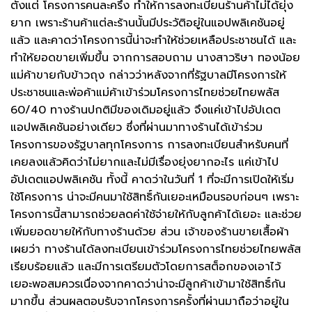
ตั้งแต่ โครงการคนละครึ่ง ทำให้การลงทะเบียนร้านค้าไม่ได้ยุ่ง
ยาก เพราะร้านค้าแต่ละร้านนั้นมีประวัติอยู่ในแอปพลิเคชันอยู่
แล้ว และคาดว่าโครงการนี้น่าจะทำให้ช่วยเหลือประชาชนได้ และ
ทำให้ยอดขายเพิ่มขึ้น จากการสอบถาม นางสาวริษา ทองน้อย
แม่ค้าขายกับข้าวถุง กล่าวว่าหลังจากที่รัฐบาลมีโครงการให้
ประชาชนและพ่อค้าแม่ค้าเข้าร่วมโครงการไทยช่วยไทยพลัส
60/40 ทางร้านปกติมีของเดิมอยู่แล้ว จึงแค่เข้าไปอัปเดต
แอปพลิเคชันอย่างเดียว ซึ่งที่ผ่านมาทางร้านได้เข้าร่วม
โครงการของรัฐบาลทุกโครงการ การลงทะเบียนสำหรับคนที่
เคยลงแล้วคิดว่าไม่ยากและไม่มีเรื่องยุ่งยากอะไร แค่เข้าไป
อัปเดตแอปพลิเคชัน ทั้งนี้ คาดว่าในวันที่ 1 ที่จะมีการเปิดให้เริ่ม
ใช้โครงการ น่าจะมีคนมาใช้สิทธิ์กันเยอะเหมือนรอบก่อนๆ เพราะ
โครงการนี้สามารถช่วยลดค่าใช้จ่ายให้กับลูกค้าได้เยอะ และช่วย
เพิ่มยอดขายให้กับทางร้านด้วย ส่วน เจ้าของร้านขายเสื้อผ้า
เผยว่า ทางร้านได้ลงทะเบียนเข้าร่วมโครงการไทยช่วยไทยพลัส
เรียบร้อยแล้ว และมีการเตรียมตัวโดยการสต็อกของเอาไว้
เยอะพอสมควรเนื่องจากคาดว่าน่าจะมีลูกค้าเข้ามาใช้สิทธิ์กัน
มากขึ้น ส่วนผลตอบรับจากโครงการครั้งที่ผ่านมาถือว่าอยู่ใน