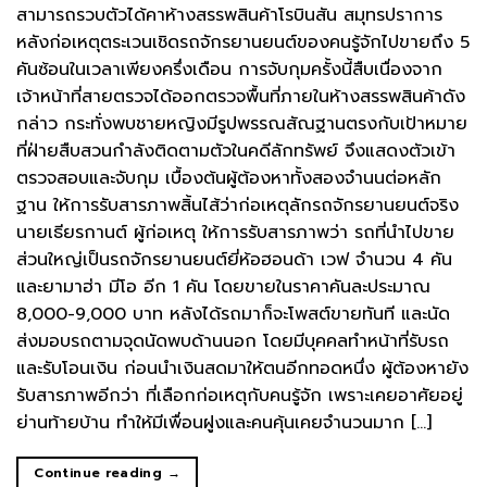
สามารถรวบตัวได้คาห้างสรรพสินค้าโรบินสัน สมุทรปราการ
หลังก่อเหตุตระเวนเชิดรถจักรยานยนต์ของคนรู้จักไปขายถึง 5
คันซ้อนในเวลาเพียงครึ่งเดือน การจับกุมครั้งนี้สืบเนื่องจาก
เจ้าหน้าที่สายตรวจได้ออกตรวจพื้นที่ภายในห้างสรรพสินค้าดัง
กล่าว กระทั่งพบชายหญิงมีรูปพรรณสัณฐานตรงกับเป้าหมาย
ที่ฝ่ายสืบสวนกำลังติดตามตัวในคดีลักทรัพย์ จึงแสดงตัวเข้า
ตรวจสอบและจับกุม เบื้องต้นผู้ต้องหาทั้งสองจำนนต่อหลัก
ฐาน ให้การรับสารภาพสิ้นไส้ว่าก่อเหตุลักรถจักรยานยนต์จริง
นายเธียรกานต์ ผู้ก่อเหตุ ให้การรับสารภาพว่า รถที่นำไปขาย
ส่วนใหญ่เป็นรถจักรยานยนต์ยี่ห้อฮอนด้า เวฟ จำนวน 4 คัน
และยามาฮ่า มีโอ อีก 1 คัน โดยขายในราคาคันละประมาณ
8,000-9,000 บาท หลังได้รถมาก็จะโพสต์ขายทันที และนัด
ส่งมอบรถตามจุดนัดพบด้านนอก โดยมีบุคคลทำหน้าที่รับรถ
และรับโอนเงิน ก่อนนำเงินสดมาให้ตนอีกทอดหนึ่ง ผู้ต้องหายัง
รับสารภาพอีกว่า ที่เลือกก่อเหตุกับคนรู้จัก เพราะเคยอาศัยอยู่
ย่านท้ายบ้าน ทำให้มีเพื่อนฝูงและคนคุ้นเคยจำนวนมาก […]
Continue reading
→