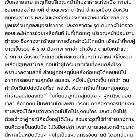
เจ็บหลายราย เหตุเกิดบริเวณหน้าร้านอาหารแห่งหนึ่ง ภายใน
ซอยคลองลำบางผี ตำบลแพรกษาใหม่ อำเภอเมือง จังหวัด
สมุทรปราการ หลังรับแจ้งจึงรีบประสานเจ้าหน้าที่อาสาสมัคร
มูลนิธิร่วมกุศลสมุทรปราการ และอาสาศิวะ รุดเดินทางไปตรวจ
สอบและให้การช่วยเหลือทันที ในที่เกิดเหตุ บริเวณหน้าป้อมยาม
ตำรวจ ซึ่งห่างจากร้านอาหารดังกล่าวไม่ไกลนัก เจ้าหน้าที่พบผู้
บาดเจ็บรวม 4 ราย มีสภาพ พกชำ ดำเขียว ตามใบหน้าและ
ร่างกาย ซึ่งรายที่หนักสุดมีแผลแตกที่ใบหน้า เจ้าหน้าที่จึงช่วย
เหลือปฐมพยาบาล ก่อนนำผู้ได้รับบาดเจ็บทั้งหมดส่งโรง
พยาบาลตามสิทธิ์ ส่วนผู้ก่อเหตุนั้นหลังก่อเหตุได้หลบหนีไป
จากการสอบถามศุภชัย สมสวย หนึ่งในผู้บาดเจ็บ เล่าว่า ตน
กำลังเดินไปส่งน้องที่รถ พอเดินพ้นจากร้านก็โดนกลุ่มคนรุม
ทำร้ายจนล้มลงทันที ทั้งที่ตนอยู่กับกลุ่มน้อง ๆ ผู้หญิงตลอด
เวลา ซึ่งทุกคนเป็นพยานได้และสามารถเปิดกล้องวงจรปิดของ
ร้านพิสูจน์ได้เลยว่าพวกตนไม่ได้ไปยุ่งกับใคร และตนยังไม่รู้
ด้วยซ้ำว่าคู่กรณีคือนั่งอยู่โต๊ะไหน ส่วนอาวุธที่ใช้ทำร้ายร่างกาย
ตนคิดว่าเป็นสนับมือ ไม่ใช่มือเปล่า เพราะบาดแผลแตกลึกขนาด
นี้หากเป็นหมัดล้วนๆ คงไม่เป็นแผลฉกรรจ์ขนาดนี้ โดยกลุ่มคน