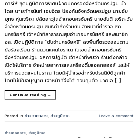
การให้ ชุดปฏิบัติการพิเศษฝ่ายปกครองจังหวัดนครปฐม นำ
โดย นายภัทรนันท์ เชยจิตร ป้องกันจังหวัดนครปฐม นายชัย
ยุทธ หุ่นเจริญ ปลัดอาวุโสอำเภอนครชัยศรี นายสันติ เจริญวัย
จ่าจังหวัดนครปฐม สนธิกำลังร่วมกับเจ้าหน้าที่ตำรวจ สภ.
นครชัยศรี เจ้าหน้าที่สาธารณสุขอำเภอนครชัยศรี และสมาชิก
อส. เปิดปฏิบัติการ “ดับซ่านครชัยศรี“ ลงพื้นที่ตรวจสอบตาม
ข้อร้องเรียน ร้านนวดแผนโบราณ ในเขตอำเภอนครชัยศรี
จังหวัดนครปฐม ผลการปฏิบัติ เจ้าหน้าที่พบว่า ร้านดังกล่าว
เปิดให้บริการ จำหน่ายอาหารและเครื่องดื่มแอลกอฮอล์ และให้
บริการนวดแผนโบราณ โดยมีผู้บำเรอสำหรับปรนนิบัติลูกค้า
โดยไม่มีใบอนุญาต เจ้าหน้าที่จึงได้ ควบคุมตัว นายเอ […]
Continue reading
→
Posted in
ข่าวภาคกลาง
,
ข่าวภูมิภาค
Leave a comment
ข่าวภาคกลาง
,
ข่าวภูมิภาค