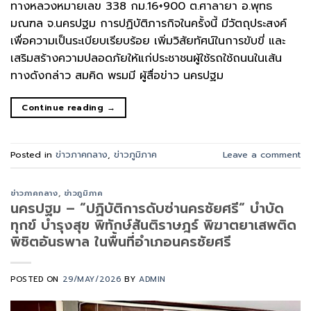
ทางหลวงหมายเลข 338 กม.16+900 ต.ศาลายา อ.พุทธ
มณฑล จ.นครปฐม ​การปฏิบัติภารกิจในครั้งนี้ มีวัตถุประสงค์
เพื่อความเป็นระเบียบเรียบร้อย เพิ่มวิสัยทัศน์ในการขับขี่ และ
เสริมสร้างความปลอดภัยให้แก่ประชาชนผู้ใช้รถใช้ถนนในเส้น
ทางดังกล่าว ​สมคิด พรมมี ผู้สื่อข่าว นครปฐม
Continue reading
→
Posted in
ข่าวภาคกลาง
,
ข่าวภูมิภาค
Leave a comment
ข่าวภาคกลาง
,
ข่าวภูมิภาค
นครปฐม – “ปฏิบัติการดับซ่านครชัยศรี“ บำบัด
ทุกข์ บำรุงสุข พิทักษ์สันติราษฎร์ พิฆาตยาเสพติด
พิชิตอันธพาล ในพื้นที่อำเภอนครชัยศรี
POSTED ON
29/MAY/2026
BY
ADMIN