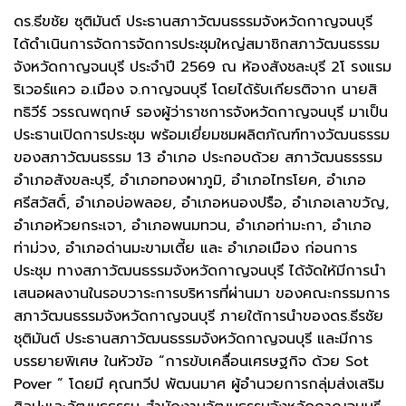
ดร.ธีขชัย ซุติมันต์ ประธานสภาวัฒนธรรมจังหวัดกาญจนบุรี
ได้ดำเนินการจัดการจัดการประชุมใหญ่สมาชิกสภาวัฒนธรรม
จังหวัดกาญจนบุรี ประจำปี 2569 ณ ห้องสังชละบุรี 2โ รงแรม
ริเวอร์แคว อ.เมือง จ.กาญจนบุรี โดยได้รับเกียรติจาก นายสิ
ทธิวีร์ วรรณพฤกษ์ รองผู้ว่าราชการจังหวัดกาญจนบุรี มาเป็น
ประธานเปิดการประชุม พร้อมเยี่ยมชมผลิตภัณฑ์ทางวัฒนธรรม
ของสภาวัฒนธรรม 13 อำเภอ ประกอบด้วย สภาวัฒนธรรรม
อำเภอสังขละบุรี, อำเภอทองผาภูมิ, อำเภอไทรโยค, อำเภอ
ศรีสวัสดิ์, อำเภอบ่อพลอย, อำเภอหนองปรือ, อำเภอเลาขวัญ,
อำเภอห้วยกระเจา, อำเภอพนมทวน, อำเภอท่ามะกา, อำเภอ
ท่าม่วง, อำเภอด่านมะขามเตี้ย และ อำเภอเมือง ก่อนการ
ประชุม ทางสภาวัฒนธรรมจังหวัดกาญจนบุรี ได้จัดให้มีการนำ
เสนอผลงานในรอบวาระการบริหารที่ผ่านมา ของคณะกรรมการ
สภาวัฒนธรรมจังหวัดกาญจนบุรี ภายใต้การนำของดร.ธีรชัย
ชุติมันต์ ประธานสภาวัฒนธรรมจังหวัดกาญจนบุรี และมีการ
บรรยายพิเศษ ในหัวข้อ “การข้บเคลื่อนเศรษฐกิจ ด้วย Sot
Pover ” โดยมี คุณทวีป พัฒนมาศ ผู้อำนวยการกลุ่มส่งเสริม