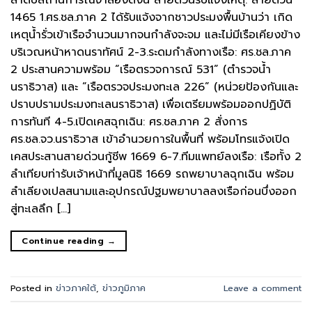
ลำดับสถานการณ์จำลองดังนี้ สายด่วนรับแจ้งเหตุ: สายด่วน
1465 1.ศร.ชล.ภาค 2 ได้รับแจ้งจากชาวประมงพื้นบ้านว่า เกิด
เหตุน้ำรั่วเข้าเรือจำนวนมากจนกำลังจะจม และไม่มีเรือเคียงข้าง
บริเวณหน้าหาดนราทัศน์ 2-3.ระดมกำลังทางเรือ: ศร.ชล.ภาค
2 ประสานความพร้อม “เรือตรวจการณ์ 531” (ตำรวจน้ำ
นราธิวาส) และ “เรือตรวจประมงทะเล 226” (หน่วยป้องกันและ
ปราบปรามประมงทะเลนราธิวาส) เพื่อเตรียมพร้อมออกปฏิบัติ
การทันที 4-5.เปิดเคสฉุกเฉิน: ศร.ชล.ภาค 2 สั่งการ
ศร.ชล.จว.นราธิวาส เข้าอำนวยการในพื้นที่ พร้อมโทรแจ้งเปิด
เคสประสานสายด่วนกู้ชีพ 1669 6-7.ทีมแพทย์ลงเรือ: เรือทั้ง 2
ลำเทียบท่ารับเจ้าหน้าที่มูลนิธิ 1669 รถพยาบาลฉุกเฉิน พร้อม
ลำเลียงเปลสนามและอุปกรณ์ปฐมพยาบาลลงเรือก่อนบึ่งออก
สู่ทะเลลึก […]
Continue reading
→
Posted in
ข่าวภาคใต้
,
ข่าวภูมิภาค
Leave a comment