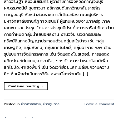
สาววริษฐา สงวนเสริมศรี ผู้ว่าราชการจังหวัดกาญจนบุรี
ผศ.ดร.พจนีย์ สุขชาวนา อธิการบดีมหาวิทยาลัยราชภัฏ
กาญจนบุรี หัวหน้าส่วนราชการที่เกี่ยวข้อง คณะผู้บริหาร
มหาวิทยาลัยราชภัฏกาญจนบุรี ผู้แทนหน่วยงานภาครัฐ ภาค
เอกชน ร่วมประชุม โดยการประชุมมีประเด็นการหารือได้แก่ ด้าน
การกำหนดกลุ่มนำเสนอผลงาน งานวิจัย นวัตกรรมและ
ทรัพย์สินทางปัญญาประกอบด้วยกลุ่มอะไรบ้าง เช่น กลุ่ม
เศรษฐกิจ, กลุ่มสังคม, กลุ่มเทคโนโลยี, กลุ่มอาหาร ฯลฯ ด้าน
รูปแบบการจัดนิทรรศการ เช่น จัดแสดงโปสเตอร์, การแสดง
ผลิตภัณฑ์ต้นแบบ,การสาธิต, ฯลฯด้านการกำหนดโจทย์เพื่อ
แก้ไขปัญหาเชิงพื้นที่ เช่น จัดเวทีย่อยแลกเปลี่ยนความความ
คิดเห็นเพื่อดำเนินการวิจัยเฉพาะเรื่องร่วมกัน […]
Continue reading
→
Posted in
ข่าวภาคกลาง
,
ข่าวภูมิภาค
Leave a comment