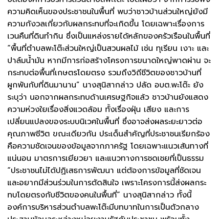
ความคิดเห็นของประชาชนในพื้นที่ พบว่าชาวบ้านส่วนใหญ่ยังมี
ความกังวลเกี่ยวกับผลกระทบที่จะเกิดขึ้น โดยเฉพาะเรื่องการ
เวนคืนที่ดินทำกิน ซึ่งเป็นแหล่งรายได้หลักของครัวเรือนในพื้นที่
“พื้นที่ตำบลพะโต๊ะส่วนใหญ่เป็นสวนผลไม้ เช่น ทุเรียน เงาะ และ
ปาล์มน้ำมัน หากมีการก่อสร้างโครงการขนาดใหญ่พาดผ่าน จะ
กระทบต่อพื้นที่เกษตรโดยตรง รวมถึงวิถีชีวิตของชาวบ้านที่
ผูกพันกับที่ดินมานาน” นางสุนิสากล่าว ปลัด อบต.พะโต๊ะ ยัง
ระบุว่า นอกจากผลกระทบด้านเศรษฐกิจแล้ว ชาวบ้านยังแสดง
ความห่วงใยเรื่องสิ่งแวดล้อม ทั้งเรื่องฝุ่น เสียง และการ
เปลี่ยนแปลงของระบบนิเวศในพื้นที่ ซึ่งอาจส่งผลระยะยาวต่อ
คุณภาพชีวิต ขณะเดียวกัน ประเด็นสำคัญที่ประชาชนเรียกร้อง
คือความชัดเจนของข้อมูลจากภาครัฐ โดยเฉพาะแนวเส้นทางที่
แน่นอน มาตรการเยียวยา และแนวทางการชดเชยที่เป็นธรรม
“ประชาชนไม่ได้ปฏิเสธการพัฒนา แต่ต้องการข้อมูลที่ชัดเจน
และอยากมีส่วนร่วมในการตัดสินใจ เพราะโครงการนี้ส่งผลกระ
ทบโดยตรงกับชีวิตของคนในพื้นที่” นางสุนิสากล่าว ทั้งนี้
องค์การบริหารส่วนตำบลพะโต๊ะมีบทบาทในการเป็นตัวกลาง