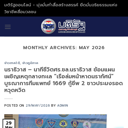
Skip
มติรัฐออนไลน์ - มุ่งมั่นทำสื่อสร้างสรรค์ ยึดมั่นจริยธรรมแห่ง
to
วิชาชีพสื่อมวลชน
content
MONTHLY ARCHIVES:
MAY 2026
ข่าวภาคใต้
,
ข่าวภูมิภาค
นราธิวาส – นาทีชีวิตศร.ชล.นราธิวาส ซ้อมแผน
เผชิญเหตุกลางทะเล “เรือล่มหน้าหาดนราทัศน์”
บูรณาการทีมแพทย์ 1669 กู้ชีพ 2 ชาวประมงรอด
หวุดหวิด
POSTED ON
29/MAY/2026
BY
ADMIN
29
May