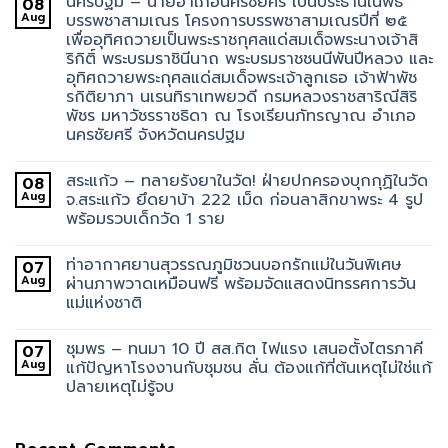
นครปฐม – นายอำเภอนครชัยศรี เป็นประธานในพิธี
08
Aug
บรรพชาสามเณร โครงการบรรพชาสามเณรปีที่ ๒๕
เพื่ออุทิศถวายเป็นพระราชกุศลแด่สมเด็จพระนางเจ้าสิ
ริกิติ์ พระบรมราชินีนาถ พระบรมราชชนนีพันปีหลวง และ
อุทิศถวายพระกุศลแด่สมเด็จพระเจ้าลูกเธอ เจ้าฟ้าพัช
รกิติยาภา นเรนทิราเทพยวดี กรมหลวงราชสาริณีสิริ
พัชร มหาวัชรราชธิดา ณ โรงเรียนภัทรญาณ อำเภอ
นครชัยศรี จังหวัดนครปฐม
สระแก้ว – ทลายรังยาในวัด! ฝ่ายปกครองบุกกุฏิในวัด
08
Aug
จ.สระแก้ว ยึดยาบ้า 222 เม็ด ก่อนลาสิกขาพระ 4 รูป
พร้อมรวบเด็กวัด 1 ราย
ท่าอากาศยานสุวรรณภูมิชวนบอกรักแม่ในวันพิเศษ
07
Aug
ผ่านภาพวาดเหมือนฟรี พร้อมจัดแสดงนิทรรศการวัน
แม่แห่งชาติ
ชุมพร – ทนมา 10 ปี สส.กิต ไฟแรง เสนอตั้งไตรภาคี
07
Aug
แก้ปัญหาโรงงานกับชุมชน ลั่น ต้องแก้ที่ต้นเหตุไม่ใช่แก้
ปลายเหตุไม่รู้จบ