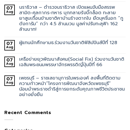
นราธิวาส – ตำรวจนราธิวาส เปิดแผนจับมือสรรพ
07
Aug
สามิต-ศุลกากร-ทหาร บุกทลายรังบิ๊กล็อต ทะลาย
ยาสูบเถื่อนข้ามชาติคาบ้านร้างตากใบ ยึดบุหรี่นอก “กู
ดังการัม” กว่า 4.5 ล้านมวน มูลค่าปรับทะลุฟ้า 162
ล้านบาท!
ผู้แทนนักศึกษามธ.ร่วมงานวันชาติฟิลิปปินส์ปีที่ 128
07
Aug
เครือข่ายยุวพัฒนาสังคม(Social Fix) ร่วมงานวันชาติ
07
Aug
เฉลิมพระชนมพรรษาจักรพรรดิญี่ปุ่นปีที่ 66
เพชรบุรี – ราชเลขานุการในพระองค์ ลงพื้นที่ติดตาม
07
Aug
ความก้าวหน้า”โครงการพัฒนาจังหวัดเพชรบุรี”
น้อมนำพระราชดำริสู่การยกระดับคุณภาพชีวิตประชาชน
อย่างยั่งยืน
Recent Comments