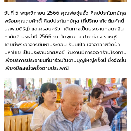
วันที่ 5 พฤศจิกายน 2566 คุณพ่อซุ่ยฮั้ว ศิลปปราโมทย์กุล
พร้อมคุณสมศักดิ์ ศิลปปราโมทย์กุล (ที่ปรึกษากิตติมศักดิ์
นสพ.มติรัฐ) และครอบครัว เดินทางเป็นประธานทอดกฐิน
สามัคคี ประจำปี 2566 ณ วัดพุนก อ.ปากท่อ จ.ราชบุรี
โดยมีพระอาจารย์มหาประกอบ ธัมมชีโว เจ้าอาวาสวัดป่า
มหาไชย เป็นประธานฝ่ายสงฆ์ ในงานมีการออกร้านโรงทาน
เพื่อบริการประชาชนที่มาร่วมในงานบุญใหญ่ครั้งนี้ ซึ่งจัดขึ้น
เพียงปีละหนึ่งครั้งตามประเพณี