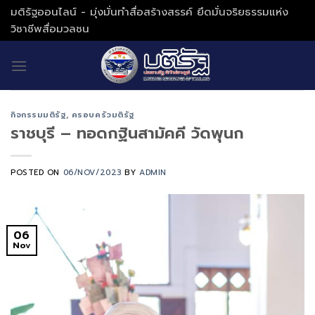
Skip
มติรัฐออนไลน์ - มุ่งมั่นทำสื่อสร้างสรรค์ ยึดมั่นจริยธรรมแห่ง
to
วิชาชีพสื่อมวลชน
content
กิจกรรมมติรัฐ
,
ครอบครัวมติรัฐ
ราชบุรี – ทอดกฐินสามัคคี วัดพุนก
POSTED ON
06/NOV/2023
BY
ADMIN
06
Nov