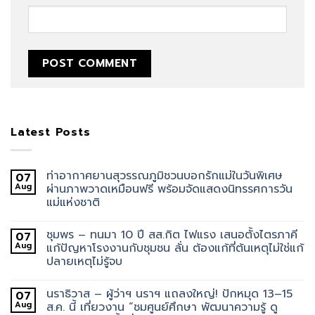
Latest Posts
ท่าอากาศยานสุวรรณภูมิชวนบอกรักแม่ในวันพิเศษ
07
Aug
ผ่านภาพวาดเหมือนฟรี พร้อมจัดแสดงนิทรรศการวัน
แม่แห่งชาติ
ชุมพร – ทนมา 10 ปี สส.กิต ไฟแรง เสนอตั้งไตรภาคี
07
Aug
แก้ปัญหาโรงงานกับชุมชน ลั่น ต้องแก้ที่ต้นเหตุไม่ใช่แก้
ปลายเหตุไม่รู้จบ
นราธิวาส – ผู้ว่าฯ นราฯ แถลงใหญ่! ปักหมุด 13–15
07
Aug
ส.ค. นี้ เที่ยวงาน “ชมศูนย์ศึกษา พัฒนาความรู้ ดู