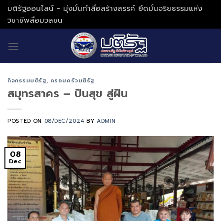
Skip
มติรัฐออนไลน์ - มุ่งมั่นทำสื่อสร้างสรรค์ ยึดมั่นจริยธรรมแห่ง
to
วิชาชีพสื่อมวลชน
content
กิจกรรมมติรัฐ
,
ครอบครัวมติรัฐ
สมุทรสาคร – ปันสุข สู่ฝัน
POSTED ON
08/DEC/2024
BY
ADMIN
08
Dec