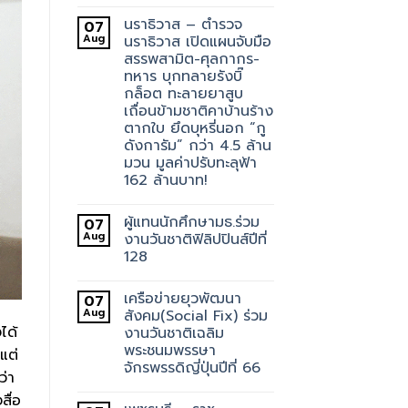
นราธิวาส – ตำรวจ
07
Aug
นราธิวาส เปิดแผนจับมือ
สรรพสามิต-ศุลกากร-
ทหาร บุกทลายรังบิ๊
กล็อต ทะลายยาสูบ
เถื่อนข้ามชาติคาบ้านร้าง
ตากใบ ยึดบุหรี่นอก “กู
ดังการัม” กว่า 4.5 ล้าน
มวน มูลค่าปรับทะลุฟ้า
162 ล้านบาท!
ผู้แทนนักศึกษามธ.ร่วม
07
Aug
งานวันชาติฟิลิปปินส์ปีที่
128
เครือข่ายยุวพัฒนา
07
Aug
สังคม(Social Fix) ร่วม
ได้
งานวันชาติเฉลิม
พระชนมพรรษา
แต่
จักรพรรดิญี่ปุ่นปีที่ 66
ว่า
สื่อ