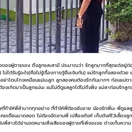
งผู้ตายเอง ถึงลูกและสามี ประมาณว่า รักลูกมากที่สุดแต่อยู่ต่
ม่ได้รับรู้อะไร(คือไม่รู้เรื่องการกู้ยืมเงินกัน) แม่รักลูกทั้งสองด้วย 
ร อย่าโดนโกงเหมือนแม่นะลูก ลูกสองคนต้องรักกันมากๆ ก่อนแม่ต
งเกิดมาเป็นลูกแม่นะ แม่ไม่ดีดูแลลูกได้ไม่ถึงฝั่ง แม่ลาก่อนรักลูก
ษที่ทำให้พี่ลำบากทุกอย่าง ที่ทำให้พี่ต้องอับอาย น้องรักพี่นะ พี่ดูแลล
เคเคยเตือนมาตลอด ไม่ต้องจัดงานพี่ เปลืองตังค์ เก็บตังค์ไว้เลี้ยงลู
บพี่สาวได้อ่านจดหมายสั่งเสียของผู้ตายที่เพิ่งจะเจอ ต่างเก็บความ