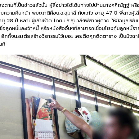
องตามที่เป็นข่าวแล้วนั้น ผู้สื่อข่าวได้เดินทางไปบ้านนางศศิณัฏฐ์ หรื
ดตามความคืบหน้า พบญาติคือน.ส.สุมาลี ทับแก้ว อายุ 47 ปี พี่สาวผู้เส
28 ปี หลานผู้เสียชีวิต โดยน.ส.สุมาลีฯพี่สาวผู้ตาย ให้ข้อมูลเพิ่มเ
อลูกหนี้และเจ้าหนี้ หรือหนังสืออื่นๆที่สามารถเชื่อมโยงกับลูกหนี้ราย
ีกทั้งน.ส.เต้ยสร้างวีรกรรมไว้เยอะ เคยติดคุกติดตาราง เป็นมิจฉา
ที่