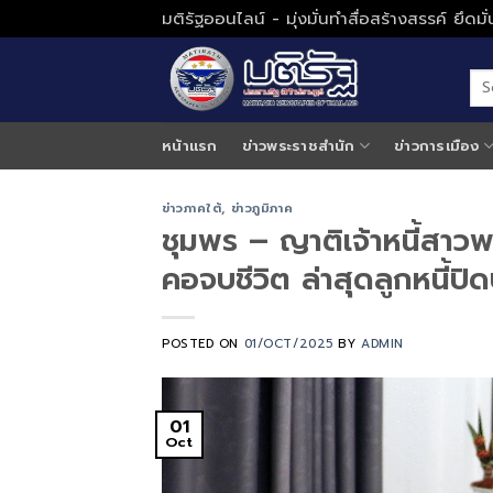
Skip
มติรัฐออนไลน์ - มุ่งมั่นทำสื่อสร้างสรรค์ ยึดม
to
content
หน้าแรก
ข่าวพระราชสำนัก
ข่าวการเมือง
ข่าวภาคใต้
,
ข่าวภูมิภาค
ชุมพร – ญาติเจ้าหนี้สาว
คอจบชีวิต ล่าสุดลูกหนี้ปิด
POSTED ON
01/OCT/2025
BY
ADMIN
01
Oct