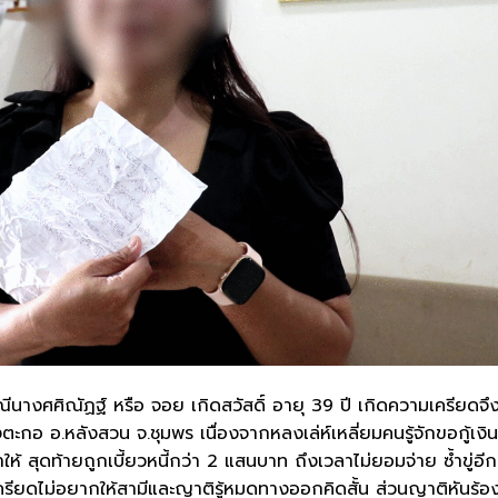
ีนางศศิณัฏฐ์ หรือ จอย เกิดสวัสดิ์ อายุ 39 ปี เกิดความเครียดจึง
ะกอ อ.หลังสวน จ.ชุมพร เนื่องจากหลงเล่ห์เหลี่ยมคนรู้จักขอกู้เงิน
ให้ สุดท้ายถูกเบี้ยวหนี้กว่า 2 แสนบาท ถึงเวลาไม่ยอมจ่าย ซ้ำขู่อีก
ครียดไม่อยากให้สามีและญาติรู้หมดทางออกคิดสั้น ส่วนญาติหันร้อง