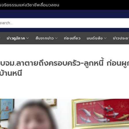
ั่นจริยธรรมแห่งวิชาชีพสื่อมวลชน
ข่าวภูมิภาค
สืบจากข่าว
ท่องเที่ยว
มนต์ขลัง
ข่าวประช
พบจม.ลาตายถึงครอบครัว-ลูกหนี้ ก่อนผู
บ้านหนี