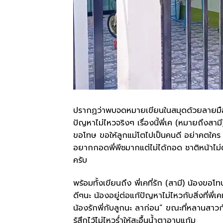
ปรากฏว่าพบจดหมายเขียนในสมุดด้วยลายมือขอ
ปัญหาไม่ไหวจริงๆ เรื่องนี้พี่เค (หมายถึงสามี) ไ
ขอโทษ ขอให้ลูกแม่โตไปเป็นคนดี อย่าคตใค
อยากกอดพี่พีชมากแต่ไม่ได้กอด ชาติหน้าไม่ต้อ
ครับ
พร้อมทั้งเขียนถึง พี่เคที่รัก (สามี) น้องขอโท
ดีๆนะ น้องอยู่ต่อแก้ปัญหาไม่ไหวกับสิ่งที่พี่
น้องรักพี่กับลูกนะ ลาก่อน” ขณะที่หลานสาวกั
รู้สึกไว้ไม่ไหวร่ำให้สะอื้นน้ำตาอาบแก้ม