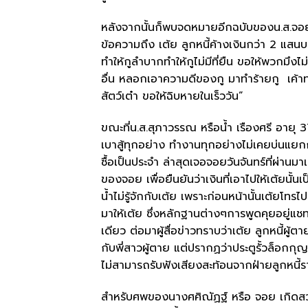
หลังจากนั้นก็พบจดหมายอีกฉบับของน.ส.จอย ผ
ข้อความถึง เต้ย ลูกหนี้ค้างเงินกว่า 2 แสน
ทำให้กูลำบากทำให้กูไม่มีที่ยืน ขอให้พวกมึงไ
อื่น หลอกเอาความดีของกู มาทำร้ายกู เค้าท
สัตว์เต๋า ขอให้ฉิบหายในเร็ววัน”
ขณะที่น.ส.สุภาวรรณ หรือน้ำ เรืองศรี อายุ 
เบาสู้ทุกอย่าง ทำงานทุกอย่างไม่เคยบ่นแย
ซื้อเป็นประจำ ล่าสุดเจอจอยวันจันทร์ที่ผ่านม
ของจอย เพื่อยืนยันว่าเงินที่เอาไปให้เต้ยนั้
น้ำไม่รู้จักกับเต้ย เพราะก่อนหน้านั้นเต้ยโทร
มาให้เต้ย ซึ่งหลักฐานต่างๆการพูดคุยอยู่แชท
เดียว ต่อมาผู้สื่อข่าวทราบว่าเต้ย ลูกหนี้ผู้
กับพี่สาวผู้ตาย แต่ปรากฏว่าประตูรั้วล็อกกุ
ไม่สามารถรับฟังเสียงสะท้อนจากฝ่ายลูกหนี้รา
สำหรับศพของนางศศิณัฏฐ์ หรือ จอย เกิดสวัส