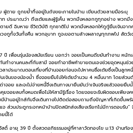
ู้ตาย ถูกขย้ำทิ้งอยู่ในถังขยะภายในบ้าน เขียนด้วยลายมือระบุ
บาท ประมาณว่า ถึงเต้ยและผู้รู้เห็น พวกมึงหลอกกูทุกอย่าง พวกมึง
ม่ตายดี ฉิบหาย ชีวิตวิบัติ ทุกชาติไป พวกมึงหลอกให้กูกู้ยืมเงินจา
วงกูทั้งวันทั้งคืน พวกอุบาท กูจะขอตามล้างผลาญทุกภพไป สัตว์เ
37 ปี เพื่อนรุ่นน้องสมัยเรียน บอกว่า จอยเป็นคนดีขยันทำงาน หนัก
กกันทำงานคนละที่กับสามี จอยทำอาชีพค้าขายตนเองช่วยอุดหนุนช่ว
าเวลาประมาณตอนเที่ยงที่บ้านจอยก่อนจะไปหาคนชื่อเต้ยซึ่งเป็นลูกหนี
นเป็นเงินของน้องน้ำ ซึ่งจอยยืมไปให้เต้ยจำนวน 4 หมื่นบาท โดยส่วนต
ไปด่าจอย และจะไม่จ่ายหนี้จึงเดินทางมายืนยันว่าเงินจริงแล้วจอยยืมน
คุยจอยลบทั้งหมดเพื่อไม่ให้สามีรู้เรื่อง โดยจอยจะรับผิดชอบเพียงค
ตายมีบ้านอยู่ใกล้กับจึงเดินทางไปติดต่อสอบถามถึงปัญหาที่เกิดขึ้นพร
ญแจ ส่วนประตูกระจกหน้าบ้านปิดสนิทส่งเสียงเรียกไม่มีการตอบรับ” 
ยนี้ได้
ดิ์ อายุ 39 ปี ตั้งสวดอภิธรรมอยู่ที่ศาลาวัดทองโข ม.13 บ้านท้อง