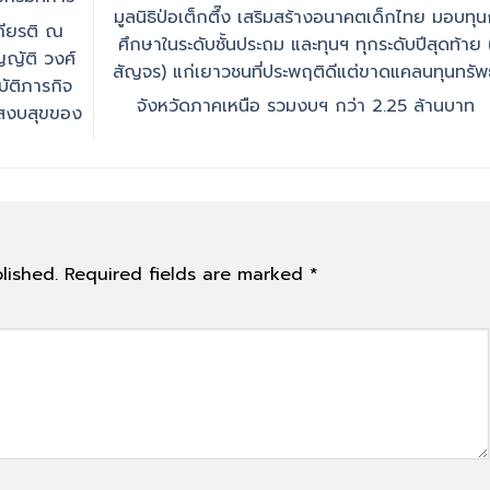
มูลนิธิป่อเต็กตึ๊ง เสริมสร้างอนาคตเด็กไทย มอบทุ
กียรติ ณ
ศึกษาในระดับชั้นประถม และทุนฯ ทุกระดับปีสุดท้าย 
ญัติ วงศ์
สัญจร) แก่เยาวชนที่ประพฤติดีแต่ขาดแคลนทุนทรัพ
ัติภารกิจ
จังหวัดภาคเหนือ รวมงบฯ กว่า 2.25 ล้านบาท
มสงบสุขของ
lished.
Required fields are marked
*