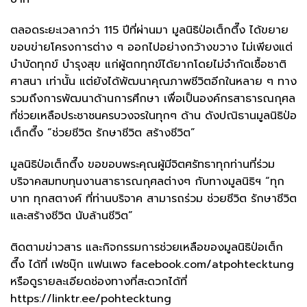
ตลอดระยะเวลากว่า 115 ปีที่ผ่านมา มูลนิธิป่อเต็กตึ๊ง ได้ขยาย
ขอบข่ายโครงการต่าง ๆ ออกไปอย่างกว้างขวาง ไม่เพียงแต่
บำบัดทุกข์ บำรุงสุข แก่ผู้ตกทุกข์ได้ยากโดยไม่จำกัดเชื้อชาติ
ศาสนา เท่านั้น แต่ยังได้พัฒนาคุณภาพชีวิตอีกในหลาย ๆ ทาง
รวมถึงการพัฒนาด้านการศึกษา เพื่อเป็นองค์กรสาธารณกุศล
ที่ช่วยเหลือประชาชนครบวงจรในทุกๆ ด้าน ดังปณิธานมูลนิธิป่อ
เต็กตึ๊ง “ช่วยชีวิต รักษาชีวิต สร้างชีวิต”
มูลนิธิป่อเต็กตึ๊ง ขอขอบพระคุณผู้มีจิตศรัทธาทุกท่านที่ร่วม
บริจาคสมทบทุนงานสาธารณกุศลต่างๆ กับทางมูลนิธิฯ “ทุก
บาท ทุกสตางค์ ที่ท่านบริจาค สามารถร่วม ช่วยชีวิต รักษาชีวิต
และสร้างชีวิต นับล้านชีวิต”
ติดตามข่าวสาร และกิจกรรมการช่วยเหลือของมูลนิธิป่อเต็ก
ตึ๊ง ได้ที่ เฟซบุ๊ก แฟนเพจ facebook.com/atpohtecktung
หรือดูรายละเอียดช่องทางที่สะดวกได้ที่
https://linktr.ee/pohtecktung