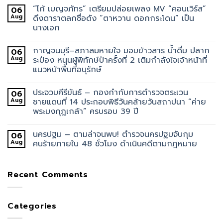
“โก้ เบญจภัทร” เตรียมปล่อยเพลง MV “คอนเวิร์ส”
06
Aug
ดึงดาราตลกชื่อดัง “ตาหวาน ดอกกระโดน” เป็น
นางเอก
กาญจนบุรี–สภาลมหายใจ มอบข้าวสาร น้ำดื่ม ปลาก
06
Aug
ระป๋อง หนุนผู้พิทักษ์ป่าครั้งที่ 2 เติมกำลังใจเจ้าหน้าที่
แนวหน้าพื้นที่อนุรักษ์
ประจวบคีรีขันธ์ – กองกำกับการตำรวจตระเวน
06
Aug
ชายแดนที่ 14 ประกอบพิธีวันคล้ายวันสถาปนา “ค่าย
พระมงกุฎเกล้า” ครบรอบ 39 ปี
นครปฐม – ตามล่าจนพบ! ตำรวจนครปฐมจับกุม
06
Aug
คนร้ายภายใน 48 ชั่วโมง ดำเนินคดีตามกฎหมาย
Recent Comments
Categories