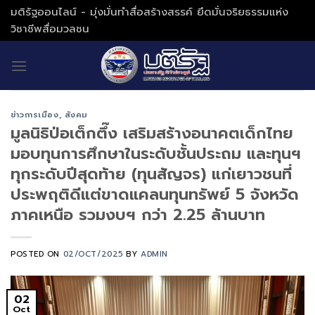
Skip
มติรัฐออนไลน์ - มุ่งมั่นทำสื่อสร้างสรรค์ ยึดมั่นจริยธรรมแห่ง
to
วิชาชีพสื่อมวลชน
content
ข่าวการเมือง
,
สังคม
มูลนิธิป่อเต็กตึ๊ง เสริมสร้างอนาคตเด็กไทย
มอบทุนการศึกษาในระดับชั้นประถม และทุนฯ
ทุกระดับปีสุดท้าย (ทุนสัญจร) แก่เยาวชนที่
ประพฤติดีแต่ขาดแคลนทุนทรัพย์ 5 จังหวัด
ภาคเหนือ รวมงบฯ กว่า 2.25 ล้านบาท
POSTED ON
02/OCT/2025
BY
ADMIN
02
Oct