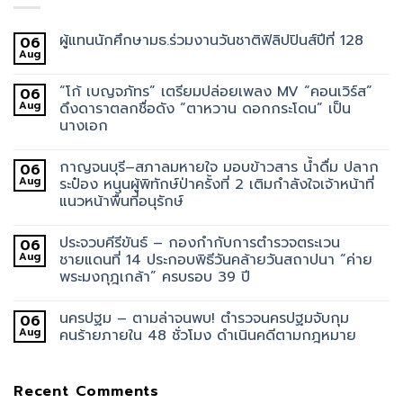
ผู้แทนนักศึกษามธ.ร่วมงานวันชาติฟิลิปปินส์ปีที่ 128
06
Aug
“โก้ เบญจภัทร” เตรียมปล่อยเพลง MV “คอนเวิร์ส”
06
Aug
ดึงดาราตลกชื่อดัง “ตาหวาน ดอกกระโดน” เป็น
นางเอก
กาญจนบุรี–สภาลมหายใจ มอบข้าวสาร น้ำดื่ม ปลาก
06
Aug
ระป๋อง หนุนผู้พิทักษ์ป่าครั้งที่ 2 เติมกำลังใจเจ้าหน้าที่
แนวหน้าพื้นที่อนุรักษ์
ประจวบคีรีขันธ์ – กองกำกับการตำรวจตระเวน
06
Aug
ชายแดนที่ 14 ประกอบพิธีวันคล้ายวันสถาปนา “ค่าย
พระมงกุฎเกล้า” ครบรอบ 39 ปี
นครปฐม – ตามล่าจนพบ! ตำรวจนครปฐมจับกุม
06
Aug
คนร้ายภายใน 48 ชั่วโมง ดำเนินคดีตามกฎหมาย
Recent Comments