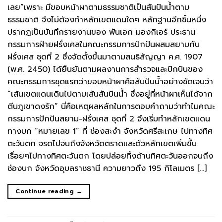
เลย“เพราะ มีขอบหน้าผาตามธรรมชาติเป็นสันปันน้ำตาม
ธรรมชาติ จึงไม่ต้องทำหลักเขตแดนใดๆ หลักฐานอีกชิ้นหนึ่ง
ปรากฏเป็นบันทึกรายงานของ พันเอก มองกิเอร์ ประธาน
กรรมการฝ่ายฝรั่งเศสในคณะกรรมการปักปันผสมสยามกับ
ฝรั่งเศส ชุดที่ 2 ซึ่งจัดตั้งขึ้นมาตามสนธิสัญญา ค.ศ. 1907
(พ.ศ. 2450) ได้ยืนยันตามผลงานการสำรวจและปักปันของ
คณะกรรมการชุดแรกว่าขอบหน้าผาคือสันปันน้ำอย่างชัดเจนว่า
“เส้นเขตแดนเดินไปตามเส้นสันปันน้ำ ซึ่งอยู่ที่หน้าผาเห็นได้จาก
ตีนภูเขาดงรัก” นี่คือเหตุผลหลักในการตอบคำถามว่าทำไมคณะ
กรรมการปักปันสยาม-ฝรั่งเศส ชุดที่ 2 จึงเริ่มทำหลักเขตแดน
ทางบก “หมายเลข 1” ที่ ช่องสะงำ จังหวัดศรีสะเกษ ไปทางทิศ
ตะวันตก จรดไปจนถึงจังหวัดตราดและตัวหลักเขตเพิ่มขึ้น
เรื่อยๆไปทางทิศตะวันตก โดยปล่อยทิ้งด้านทิศตะวันออกจนถึง
ช่องบก จังหวัดอุบลราชธานี ความยาวถึง 195 กิโลเมตร […]
Continue reading
→