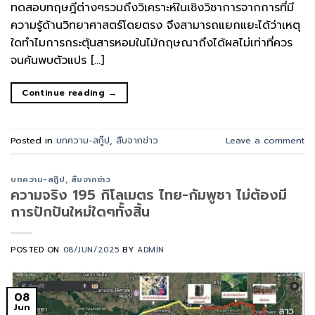
ทดสอบทฤษฎีต่างๆรวมถึงวิเคราะห์ในเชิงวิชาการจากการที่มี
ความรู้ด้านวิทยาศาสตร์โดยตรง จึงสามารถแยกแยะได้ว่าเหตุ
ใดทำไมการกระตุ้นสารหอมในไม้กฤษณาถึงได้ผลไม่เท่าที่ควร
จนค้นพบตัวแปร […]
Continue reading
→
Posted in
บทความ-สกู๊ป
,
สืบจากข่าว
Leave a comment
บทความ-สกู๊ป
,
สืบจากข่าว
ความจริง 195 กิโลเมตร ไทย-กัมพูชา ไม่ต้องมี
การปักปันใหม่ใดๆทั้งสิ้น
POSTED ON
08/JUN/2025
BY
ADMIN
08
Jun