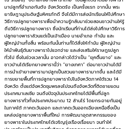
ณ ระนอง) “บิดาแห่งยางพาราไทย” เป็นผู้ที่ได้นำต้นยางพารา
มาปลูกที่อำเภอกันตัง จังหวัดตรัง เป็นครั้งแรก จากนั้น พระ
ยารัษฎานุประดิษฐ์มหิศรภักดี จึงได้มีการส่งนักเรียนให้ไปศึกษา
วิธีการปลูกยางพาราเพื่อนำความรู้กลับมาช่วยสอนชาวบ้านให้รู้
ถึงวิธีการปลูกยางพารา ซึ่งนักเรียนที่ท่านได้ส่งไปศึกษาวิธีการ
ปลูกยางพาราล้วนแต่เป็นเจ้าเมือง นายอำเภอ กำนัน และ
ผู้ใหญ่บ้านทั้งสิ้น พร้อมกันนั้นท่านก็ได้สั่งให้กำนัน ผู้ใหญ่บ้าน
ให้นำพันธุ์ต้นยางพาราไปแจกจ่าย และส่งเสริมให้ราษฎรปลูก
ทั่วไป ซึ่งในช่วงเวลานั้น อาจกล่าวได้ว่าเป็น “ยุคตื่นยาง” และ
ชาวบ้านได้เรียกยางพารานี้ว่า “ยางเทศา” ต่อมาชาวบ้านได้มี
การนำเข้ายางพารามาปลูกเป็นสวนยางพารามากขึ้น และได้มี
การขยายพื้นที่การปลูกยางพาราไปในจังหวัดภาคใต้รวม 14
จังหวัด ตั้งแต่จังหวัดชุมพรลงไปจนถึงจังหวัดที่ติดชายแดน
ประเทศมาเลเซีย จนถึงปัจจุบันประเทศไทยได้มีพื้นที่ปลูก
ยางพาราทั่วทั้งประเทศประมาณ 12 ล้านไร่ โดยกระจายกันอยู่
ในภาคใต้ ภาคตะวันออก และภาคตะวันออกเฉียงเหนือซึ่งเป็น
แหล่งปลูกยางพาราพื้นที่ใหม่ การพัฒนาอุตสาหกรรมของ
ยางพาราในประเทศไทยได้เจริญรุ่งเรืองเรื่อยมา จนทำให้