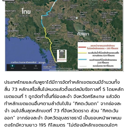
ประเทศไทยและกัมพูชาได้มีการจัดทำหลักเขตแดนมีจำนวนทั้ง
สิ้น 73 หลักเสร็จสิ้นไปหมดแล้วตั้งแต่สมัยรัชกาลที่ 5 โดยหลัก
เขตแดนที่ 1 ถูกจัดทำขึ้นที่ช่องสะงำ จังหวัดศรีสะเกษ แล้วจัด
ทำหลักเขตแดนอื่นๆตามลำดับไปใน “ทิศตะวันตก” จากช่องสะ
งำ จนไปสิ้นสุดหลักเขตที่ 73 ที่จังหวัดตราด ส่วน “ทิศตะวัน
ออก” จากช่องสะงำ จังหวัดอุบลราชธานี เป็นขอบหน้าผาพนม
ดงรักมีความยาว 195 กิโลเมตร “ไม่ต้องมีหลักเขตแดนใดๆ