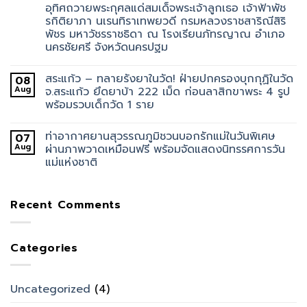
อุทิศถวายพระกุศลแด่สมเด็จพระเจ้าลูกเธอ เจ้าฟ้าพัช
รกิติยาภา นเรนทิราเทพยวดี กรมหลวงราชสาริณีสิริ
พัชร มหาวัชรราชธิดา ณ โรงเรียนภัทรญาณ อำเภอ
นครชัยศรี จังหวัดนครปฐม
สระแก้ว – ทลายรังยาในวัด! ฝ่ายปกครองบุกกุฏิในวัด
08
Aug
จ.สระแก้ว ยึดยาบ้า 222 เม็ด ก่อนลาสิกขาพระ 4 รูป
พร้อมรวบเด็กวัด 1 ราย
ท่าอากาศยานสุวรรณภูมิชวนบอกรักแม่ในวันพิเศษ
07
Aug
ผ่านภาพวาดเหมือนฟรี พร้อมจัดแสดงนิทรรศการวัน
แม่แห่งชาติ
Recent Comments
Categories
Uncategorized
(4)