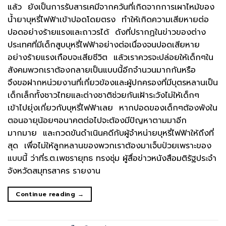
แล้ว ยังเป็นการรับสารเคมีจากควันที่เกิดจากการเผาไหม้ของ
น้ำยาบุหรี่ไฟฟ้าเข้าปอดโดยตรง ทำให้เกิดความเสียหายต่อ
ปอดอย่างร้ายแรงและถาวรได้ ดังที่ปรากฏในข่าวของต่าง
ประเทศที่มีเด็กสูบบุหรี่ไฟฟ้าอย่างต่อเนื่องจนปอดเสียหาย
อย่างร้ายแรงเกือบจะเสียชีวิต แล้วเราควรจะปล่อยให้เด็กๆใน
สังคมพวกเราต้องกลายเป็นแบบนี้อีกจำนวนมากกันหรือ
จึงขอฝากหน่วยงานที่เกี่ยวข้องและผู้ปกครองที่มีบุตรหลานเป็น
เด็กเล็กทั้งชาวไทยและต่างชาติช่วยกันเฝ้าระวังไม่ให้เด็กๆ
เข้าไปยุ่งเกี่ยวกับบุหรี่ไฟฟ้าเลย หากปอดของเด็กๆต้องพังใน
ตอนอายุน้อยๆอนาคตต่อไปจะต้องมีปัญหาตามมาอีก
มากมาย และกวดขันดำเนินคดีกับผู้จำหน่ายบุหรี่ไฟฟ้าให้ถึงที่
สุด เพื่อไม่ให้ลูกหลานของพวกเราต้องมาเจ็บป่วยเพราะของ
แบบนี้ ว่าที่ร.ต.เพชรายุทธ ทรงชุ่ม ผู้สื่อข่าวหนังสือมติรัฐประจำ
จังหวัดสมุทรสาคร รายงาน
Continue reading
→