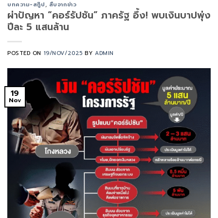
บทความ-สกู๊ป
,
สืบจากข่าว
ผ่าปัญหา “คอร์รัปชัน” ภาครัฐ อึ้ง! พบเงินบาปพุ่ง
ปีละ 5 แสนล้าน
POSTED ON
19/NOV/2025
BY
ADMIN
19
Nov