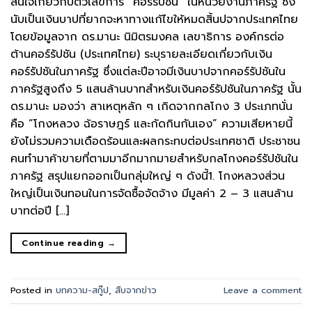
สนใจเกี่ยวกับตัวเลขการ “คอร์รัปชัน” ในหน่วยงานภาครัฐ ซึ่ง
นับเป็นเงินบาปที่ยากจะหาทางแก้ไขให้หมดสิ้นปจากประเทศไทย
โดยข้อมูลจาก ดร.มานะ นิมิตรมงคล เลขาธิการ องค์กรต่อ
ต้านคอร์รัปชัน (ประเทศไทย) ระบุรายละเอียดเกี่ยวกับเงิน
คอร์รัปชันในภาครัฐ ซึ่งแต่ละปีอาจมีเงินบาปจากคอร์รัปชันใน
ภาครัฐสูงถึง 5 แสนล้านบาทสำหรับเงินคอร์รัปชันในภาครัฐ นั้น
ดร.มานะ มองว่า สาเหตุหลัก ๆ เกิดจากกลโกง 3 ประเภทนั่น
คือ “โกงหลวง ฉ้อราษฎร์ และกัดกินกันเอง” ความเสียหายนี้
ยังไม่รวมความเดือดร้อนและผลกระทบต่อประเทศชาติ ประชาชน
คนทำมาค้าขายที่ตามมาอีกมากมายสำหรับกลโกงคอร์รัปชันใน
ภาครัฐ สรุปแยกออกเป็นกลุ่มใหญ่ ๆ ดังนี้1. โกงหลวงส่วน
ใหญ่เป็นเงินทอนในการจัดซื้อจัดจ้าง มีมูลค่า 2 – 3 แสนล้าน
บาทต่อปี […]
Continue reading
→
Posted in
บทความ-สกู๊ป
,
สืบจากข่าว
Leave a comment