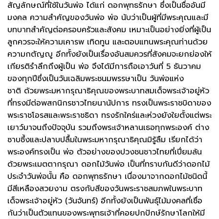
สัญลักษณ์ที่ใช้ในวันพ่อ ได้แก่ ดอกพุทธรักษา ซึ่งเป็นชื่ออันมี
มงคล ความสำคัญของวันพ่อ พ่อ นับว่าเป็นผู้ที่มีพระคุณและมี
บทบาทสำคัญต่อครอบครัวและสังคม เหมาะเป็นอย่างยิ่งที่ผู้เป็น
ลูกควรจะให้ความเคารพ เทิดทูน และตอบแทนพระคุณท่านด้วย
ความกตัญญู อีกทั้งยังเป็นเรื่องอันสมควรที่สังคมจะยกย่องให้
เกียรติรำลึกถึงผู้เป็น พ่อ จึงได้มีการถือเอาวันที่ 5 ธันวาคม
ของทุกปีซึ่งเป็นวันเฉลิมพระชนมพรรษาเป็น วันพ่อแห่ง
ชาติ ด้วยพระมหากรุณาธิคุณของพระบาทสมเด็จพระเจ้าอยู่หัว
ที่ทรงมีต่อพสกนิกรชาวไทยนานัปการ ทรงเป็นพระราชบิดาของ
พระราชโอรสและพระราชธิดา ทรงรักใคร่และห่วงยังใยตั้งแต่พระ
เยาว์มาจนถึงปัจจุบัน รวมถึงพระเจ้าหลานเธอทุกพระองค์ ต่าง
ซาบซึ้งและปลาบปลื้มในพระมหากรุณาธิคุณมิรู้ลืม เรียกได้ว่า
พระองค์ทรงเป็น พ่อ ตัวอย่างของปวงชนชาวไทยที่เปี่ยมล้น
ด้วยพระเมตตากรุณา ดอกไม้วันพ่อ เป็นที่ทราบกันดีว่าดอกไม้
ประจำวันพ่อนั้น คือ ดอกพุทธรักษา เนื่องมาจากดอกไม้ชนิดนี้
มีสีเหลืองสวยงาม ตรงกับสีของวันพระราชสมภพในพระบาท
เด็จพระเจ้าอยู่หัว (วันจันทร์) อีกทั้งยังเป็นพันธุ์ไม้มงคลที่เชื่อ
กันว่าเป็นตัวแทนของพระพุทธเจ้าที่คอยปกปักษ์รักษาโลกให้มี