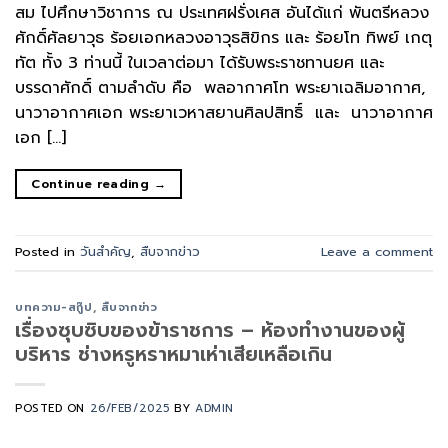
สม ไปศึกษาวิชาการ ณ ประเทศฝรั่งเศส อันได้แก่ พันตรีหลวง
ศักดิ์ศัลยาวุธ ร้อยเอกหลวงอาวุธสิขิกร และ ร้อยโท ทิพย์ เกตุ
ทัต ทั้ง 3 ท่านนี้ ในเวลาต่อมา ได้รับพระราชทานยศ และ
บรรดาศักดิ์ ตามลำดับ คือ พลอากาศโท พระยาเฉลิมอากาศ,
นาวาอากาศเอก พระยาเวหาสยานศิลปสิทธิ์ และ นาวาอากาศ
เอก […]
Continue reading
→
Posted in
วันสำคัญ
,
สืบจากข่าว
Leave a comment
บทความ-สกู๊ป
,
สืบจากข่าว
เรื่องซุบซิบของข้าราชการ – ห้องทำงานของผู้
บริหาร ช่างหรูหราหมาเห่าเสียเหลือเกิน
POSTED ON
26/FEB/2025
BY
ADMIN