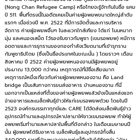
(Nong Chan Refugee Camp) หรือไทยจะรู้จักกันในชื่อ แคม
ป์ 511. พื้นที่ตรงนี้ในอดีตเคยเป็นค่ายผู้อพยพขนาดใหญ่ลำดับ
แรกๆ เมื่อช่วงปี พ.ศ. 2522 ที่มีการจัดตั้งและการบริหาร
จัดการ ค่ายผู้อพยพอื่นๆ ในละแวกใกล้เคียง ได้แก่ โนนหมาก
มุ่น และหนองเสม็ด ไว้รองรับชาวกัมพูชา (เขมรอพยพ) หนีการ
อดตายและการรุกรานของกองกำลังเวียดนามที่เข้ารุกราน
กัมพูชาธิปไตย (ซึ่งเป็นชื่อประเทศในขณะนั้น ) โดยราวๆ เดือน
สิงหาคม ปี 2522 ค่ายผู้อพยพหนองจานมีผู้อพยพอยู่
ประมาณ 13,000 กว่าคน เหตุการณ์ที่มีชื่อเสียงมาก
เหตุการณ์หนึ่งเกี่ยวกับค่ายผู้อพยพหนองจาน คือ Land
bridge เป็นเส้นทางการขนส่งอาหาร บ้านหนองจาน ที่นี่
นอกจากเป็นแหล่งที่ตั้งของค่ายผู้อพยพแล้วยังเป็นแหล่งแจก
จ่ายอาหารและเมล็ดพันธุ์ข้าวให้แก่เขมรอพยพด้วย โดยในปี
2523 องค์กรบรรเทาทุกข์และ CARE ได้จัดส่งเมล็ดพันธุ์ข้าว
อุปกรณ์ทำนาและอุปกรณ์หาปลามาให้ชาวเขมรอพยพ ทำให้ผู้
อพยพเริ่มทำนาและหาปลาในพื้นที่ดังกล่าว ในเดือนเมษายนปี
นั้น ผู้อพยพได้รับอาหาร เมล็ดพันธุ๋และอุปกรณ์ทั้งสิ้น