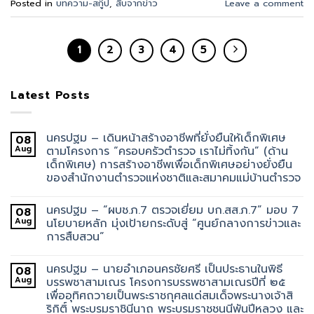
Posted in
บทความ-สกู๊ป
,
สืบจากข่าว
Leave a comment
1
2
3
4
5
Latest Posts
นครปฐม – เดินหน้าสร้างอาชีพที่ยั่งยืนให้เด็กพิเศษ
08
Aug
ตามโครงการ “ครอบครัวตำรวจ เราไม่ทิ้งกัน” (ด้าน
เด็กพิเศษ) การสร้างอาชีพเพื่อเด็กพิเศษอย่างยั่งยืน
ของสำนักงานตำรวจแห่งชาติและสมาคมแม่บ้านตำรวจ
นครปฐม – “ผบช.ภ.7 ตรวจเยี่ยม บก.สส.ภ.7” มอบ 7
08
Aug
นโยบายหลัก มุ่งเป้ายกระดับสู่ “ศูนย์กลางการข่าวและ
การสืบสวน”
นครปฐม – นายอำเภอนครชัยศรี เป็นประธานในพิธี
08
Aug
บรรพชาสามเณร โครงการบรรพชาสามเณรปีที่ ๒๕
เพื่ออุทิศถวายเป็นพระราชกุศลแด่สมเด็จพระนางเจ้าสิ
ริกิติ์ พระบรมราชินีนาถ พระบรมราชชนนีพันปีหลวง และ