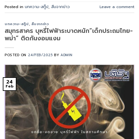
Posted in
บทความ-สกู๊ป
,
สืบจากข่าว
Leave a comment
บทความ-สกู๊ป
,
สืบจากข่าว
สมุทรสาคร บุหรี่ไฟฟ้าระบาดหนัก”เด็กประถมไทย-
พม่า” ติดกันงอมแงม
POSTED ON
24/FEB/2025
BY
ADMIN
24
Feb